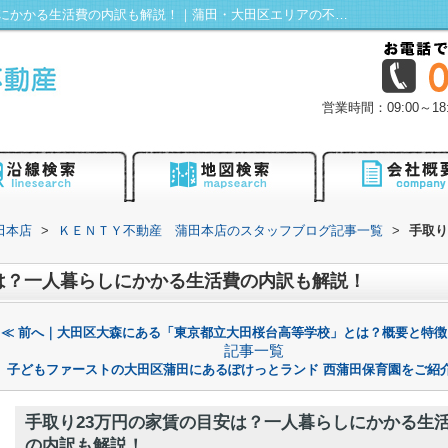
手取り23万円の家賃の目安は？一人暮らしにかかる生活費の内訳も解説！｜蒲田・大田区エリアの不動産は株式会社KENTY不動産蒲田本店にお任せ！
営業時間：09:00～
田本店
>
ＫＥＮＴＹ不動産 蒲田本店のスタッフブログ記事一覧
>
手取り
は？一人暮らしにかかる生活費の内訳も解説！
≪ 前へ｜大田区大森にある「東京都立大田桜台高等学校」とは？概要と特徴
記事一覧
子どもファーストの大田区蒲田にあるぽけっとランド 西蒲田保育園をご紹介
手取り23万円の家賃の目安は？一人暮らしにかかる生
の内訳も解説！