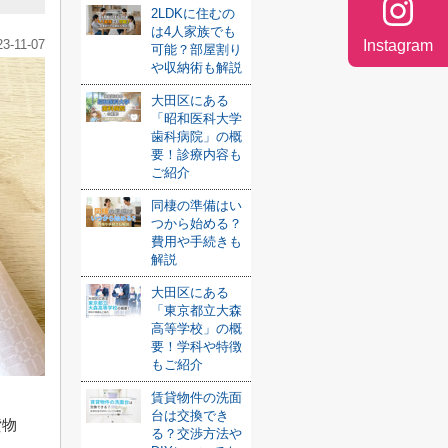
2LDKに住むの
は4人家族でも
23-11-07
Instagram
可能？部屋割り
や収納術も解説
大田区にある
「昭和医科大学
歯科病院」の概
要！診療内容も
ご紹介
同棲の準備はい
つから始める？
費用や手続きも
解説
大田区にある
「東京都立大森
高等学校」の概
要！学科や特徴
もご紹介
賃貸物件の洗面
台は交換でき
貸物
る？交渉方法や