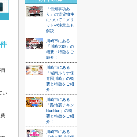
「告知事項あ
り」の賃貸物件
について！メリ
ットや注意点も
解説
川崎市にある
物件
「川崎大師」の
概要・特徴をご
紹介！
川崎市にある
が目
「城南ルミナ保
育園川崎」の概
要と特徴をご紹
介！
てい
川崎市にある
「路地裏チキン
BonBon」の概
益費
要と特徴をご紹
介！
川崎市にある