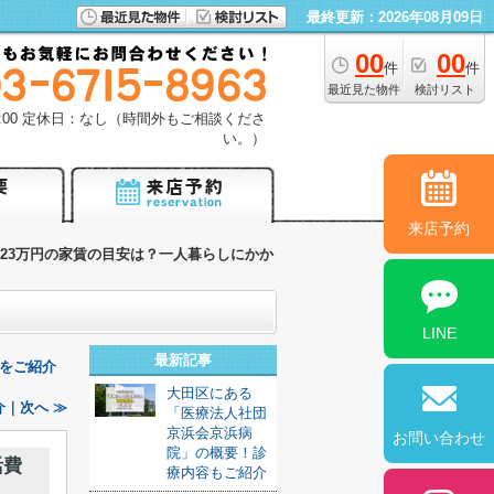
最終更新：2026年08月09日
00
00
件
件
最近見た物件
検討リスト
18:00 定休日：なし（時間外もご相談くださ
い。）
来店予約
23万円の家賃の目安は？一人暮らしにかか
LINE
最新記事
をご紹介
大田区にある
｜次へ ≫
「医療法人社団
京浜会京浜病
お問い合わせ
院」の概要！診
活費
療内容もご紹介