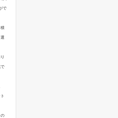
がで
を積
を選
切り
減で
た
ント
出の