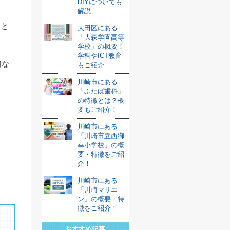
DIYについても
解説
りと
大田区にある
「大森学園高等
。
学校」の概要！
学科やICT教育
切な
もご紹介
川崎市にある
「ふたば歯科」
の特徴とは？概
要もご紹介！
川崎市にある
「川崎市立西御
幸小学校」の概
要・特徴をご紹
介！
川崎市にある
「川崎マリエ
ン」の概要・特
徴をご紹介！
おすすめ記事