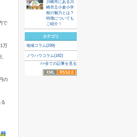
川崎市にある川
崎市立小倉小学
校の魅力とは？
特徴についても
円で
ご紹介！
カテゴリ
1万
地域コラム(299)
ノウハウコラム(182)
円、
>>全ての記事を見る
XML
RSS2.0
円の
送る
た時