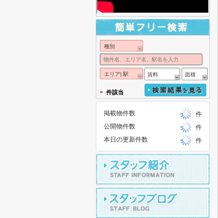
種別
エリア| 駅
賃料
面積
-
件該当
掲載物件数
件
公開物件数
件
本日の更新件数
件