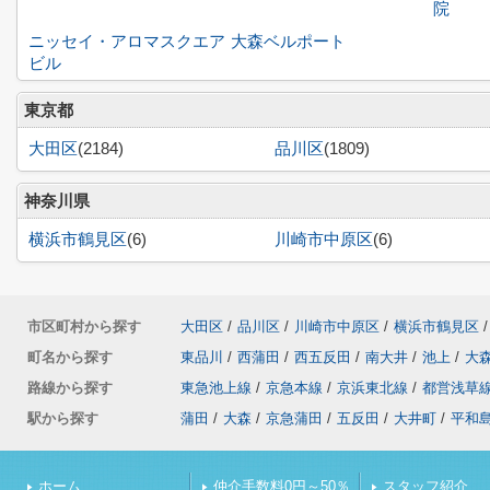
院
ニッセイ・アロマスクエア
大森ベルポート
ビル
東京都
大田区
(2184)
品川区
(1809)
神奈川県
横浜市鶴見区
(6)
川崎市中原区
(6)
市区町村から探す
大田区
/
品川区
/
川崎市中原区
/
横浜市鶴見区
/
町名から探す
東品川
/
西蒲田
/
西五反田
/
南大井
/
池上
/
大
路線から探す
東急池上線
/
京急本線
/
京浜東北線
/
都営浅草
駅から探す
蒲田
/
大森
/
京急蒲田
/
五反田
/
大井町
/
平和
ホーム
仲介手数料0円～50％
スタッフ紹介