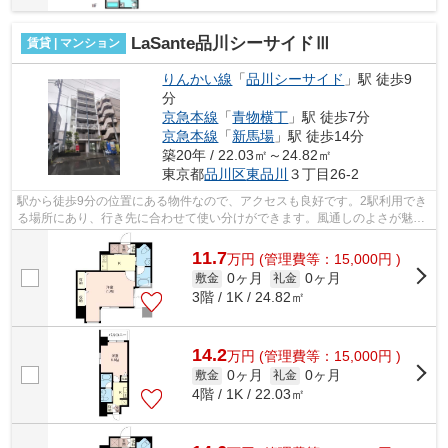
LaSante品川シーサイドⅢ
賃貸 | マンション
りんかい線
「
品川シーサイド
」駅 徒歩9
分
京急本線
「
青物横丁
」駅 徒歩7分
京急本線
「
新馬場
」駅 徒歩14分
築20年 / 22.03㎡～24.82㎡
東京都
品川区
東品川
３丁目26-2
駅から徒歩9分の位置にある物件なので、アクセスも良好です。2駅利用でき
る場所にあり、行き先に合わせて使い分けができます。風通しのよさが魅力
の物件です。造りとデザインに関して...
11.7
万
円
(管理費等：15,000円 )
0ヶ月
0ヶ月
敷金
礼金
3階 / 1K / 24.82㎡
14.2
万
円
(管理費等：15,000円 )
0ヶ月
0ヶ月
敷金
礼金
4階 / 1K / 22.03㎡