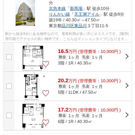
分
京急本線
「
新馬場
」駅 徒歩10分
りんかい線
「
天王洲アイル
」駅 徒歩9分
築19年 / 40.30㎡～47.50㎡
東京都
品川区
東品川
３丁目11-5
駅から徒歩9分にある物件なので、電車利用が多い方にオススメです。2駅利
用可能でアクセスの良い物件です。こちらはマンションタイプになります。
敷地内にごみ置き場があります。こち...
16.5
万
円
(管理費等：10,000円 )
1ヶ月
1ヶ月
敷金
礼金
3階 / 1R / 40.30㎡
20.2
万
円
(管理費等：10,000円 )
1ヶ月
1ヶ月
敷金
礼金
5階 / 1LDK / 47.50㎡
17.2
万
円
(管理費等：10,000円 )
1ヶ月
1ヶ月
敷金
礼金
6階 / 1R / 40.30㎡