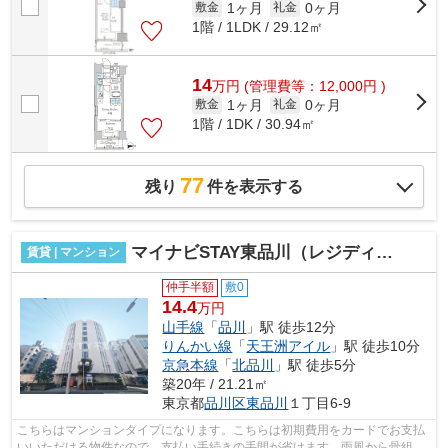
1ヶ月
0ヶ月
敷金
礼金
1階 / 1LDK / 29.12㎡
14
万
円
(管理費等：12,000円 )
1ヶ月
0ヶ月
敷金
礼金
1階 / 1DK / 30.94㎡
77
残り
件を表示する
マイナビSTAY東品川（レジディア東品川）
賃貸 | マンション
仲手半額
敷0
14.4
万円
山手線
「
品川
」駅 徒歩12分
りんかい線
「
天王洲アイル
」駅 徒歩10分
京急本線
「
北品川
」駅 徒歩5分
築20年 / 21.21㎡
東京都
品川区
東品川
１丁目6-9
こちらはマンションタイプになります。こちらは初期費用をカードでお支払
いいただける物件なので、支払い手続きの手間が省けます。雨風から骨組み