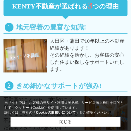
3
KENTY不動産が選ばれる
つの理由
地元密着の豊富な知識!
大田区・蒲田で10年以上の不動産
経験があります！
その経験を活かし、お客様の安心
した住まい探しをサポートいたし
ます。
きめ細かなサポートが強み!
不動産のことから、地域のこと、
当サイトでは、お客様の当サイト利用状況把握、サービス向上検討を目的と
なんでもご相談ください。
して、クッキー（Cookie）を使用しています。
詳しくは、当社の
「Cookieの取扱いについて」
をご確認ください。
小さなことでも気軽に相談できる
不動産屋を目指し、 蒲田に根付い
閉じる
た営業スタイルが強みです！