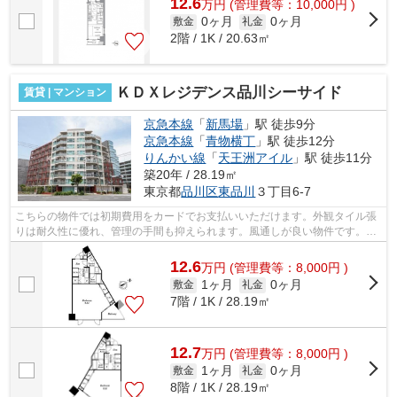
12.6
万
円
(管理費等：10,000円 )
0ヶ月
0ヶ月
敷金
礼金
2階 / 1K / 20.63㎡
ＫＤＸレジデンス品川シーサイド
賃貸 | マンション
京急本線
「
新馬場
」駅 徒歩9分
京急本線
「
青物横丁
」駅 徒歩12分
りんかい線
「
天王洲アイル
」駅 徒歩11分
築20年 / 28.19㎡
東京都
品川区
東品川
３丁目6-7
こちらの物件では初期費用をカードでお支払いいただけます。外観タイル張
りは耐久性に優れ、管理の手間も抑えられます。風通しが良い物件です。こ
ちらの物件はマンションです。利便性...
12.6
万
円
(管理費等：8,000円 )
1ヶ月
0ヶ月
敷金
礼金
7階 / 1K / 28.19㎡
12.7
万
円
(管理費等：8,000円 )
1ヶ月
0ヶ月
敷金
礼金
8階 / 1K / 28.19㎡