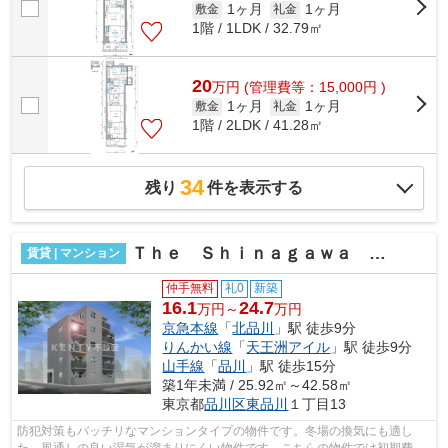
1ヶ月
1ヶ月
敷金
礼金
1階 / 1LDK / 32.79㎡
20
万
円
(管理費等：15,000円 )
1ヶ月
1ヶ月
敷金
礼金
1階 / 2LDK / 41.28㎡
34
残り
件を表示する
Ｔｈｅ Ｓｈｉｎａｇａｗａ Ｅａｓｔ Ｒｅｓｉｄｅｎｃｅ
賃貸 | マンション
仲手無料
礼0
新築
16.1
24.7
万円～
万円
京急本線
「
北品川
」駅 徒歩9分
りんかい線
「
天王洲アイル
」駅 徒歩9分
山手線
「
品川
」駅 徒歩15分
築1年未満 / 25.92㎡～42.58㎡
東京都
品川区
東品川
１丁目13
防犯対策もバッチリなマンションタイプの物件です。冬場の換気にも適し