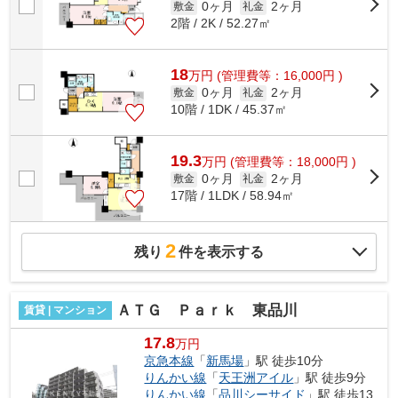
0ヶ月
2ヶ月
敷金
礼金
2階 / 2K / 52.27㎡
18
万
円
(管理費等：16,000円 )
0ヶ月
2ヶ月
敷金
礼金
10階 / 1DK / 45.37㎡
19.3
万
円
(管理費等：18,000円 )
0ヶ月
2ヶ月
敷金
礼金
17階 / 1LDK / 58.94㎡
2
残り
件を表示する
ＡＴＧ Ｐａｒｋ 東品川
賃貸 | マンション
17.8
万円
京急本線
「
新馬場
」駅 徒歩10分
りんかい線
「
天王洲アイル
」駅 徒歩9分
りんかい線
「
品川シーサイド
」駅 徒歩13