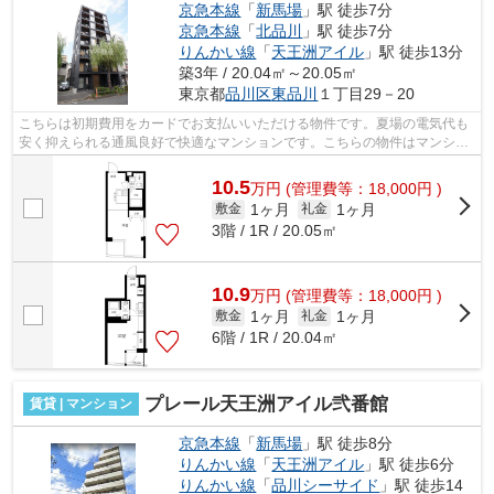
京急本線
「
新馬場
」駅 徒歩7分
京急本線
「
北品川
」駅 徒歩7分
りんかい線
「
天王洲アイル
」駅 徒歩13分
築3年 / 20.04㎡～20.05㎡
東京都
品川区
東品川
１丁目29－20
こちらは初期費用をカードでお支払いいただける物件です。夏場の電気代も
安く抑えられる通風良好で快適なマンションです。こちらの物件はマンショ
ンです。アクセスの良い徒歩7分の物件...
10.5
万
円
(管理費等：18,000円 )
1ヶ月
1ヶ月
敷金
礼金
3階 / 1R / 20.05㎡
10.9
万
円
(管理費等：18,000円 )
1ヶ月
1ヶ月
敷金
礼金
6階 / 1R / 20.04㎡
プレール天王洲アイル弐番館
賃貸 | マンション
京急本線
「
新馬場
」駅 徒歩8分
りんかい線
「
天王洲アイル
」駅 徒歩6分
りんかい線
「
品川シーサイド
」駅 徒歩14