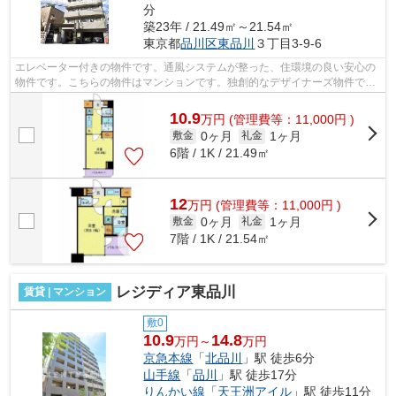
分
築23年 / 21.49㎡～21.54㎡
東京都
品川区
東品川
３丁目3-9-6
エレベーター付きの物件です。通風システムが整った、住環境の良い安心の
物件です。こちらの物件はマンションです。独創的なデザイナーズ物件で、
ご好評いただいています。利便性の高...
10.9
万
円
(管理費等：11,000円 )
0ヶ月
1ヶ月
敷金
礼金
6階 / 1K / 21.49㎡
12
万
円
(管理費等：11,000円 )
0ヶ月
1ヶ月
敷金
礼金
7階 / 1K / 21.54㎡
レジディア東品川
賃貸 | マンション
敷0
10.9
14.8
万円～
万円
京急本線
「
北品川
」駅 徒歩6分
山手線
「
品川
」駅 徒歩17分
りんかい線
「
天王洲アイル
」駅 徒歩11分