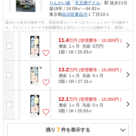
りんかい線
「
天王洲アイル
」駅 徒歩11分
築18年 / 24.09㎡～44.82㎡
東京都
品川区
東品川
１丁目10-1
陽当たり良好な物件です。防犯対策もバッチリなマンションタイプの物件で
す。クレジットカードで初期費用をお支払いいただける物件です。根強いニ
ーズを誇る駅近の物件となり、徒歩8分...
11.4
万
円
(管理費等：10,000円 )
1ヶ月
0万円
敷金
礼金
1階 / 1K / 25.83㎡
13.2
万
円
(管理費等：10,000円 )
1ヶ月
0ヶ月
敷金
礼金
2階 / 1R / 27.31㎡
12.1
万
円
(管理費等：10,000円 )
1ヶ月
0ヶ月
敷金
礼金
3階 / 1K / 25.83㎡
7
残り
件を表示する