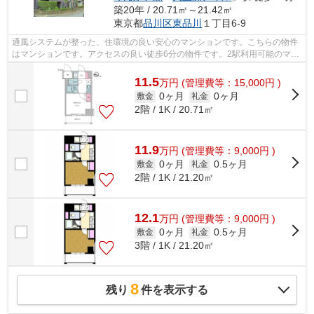
築20年 / 20.71㎡～21.42㎡
東京都
品川区
東品川
１丁目6-9
通風システムが整った、住環境の良い安心のマンションです。こちらの物件
はマンションです。アクセスの良い徒歩6分の物件です。2駅利用可能のマン
ションです。外壁にはタイルが張られ...
11.5
万
円
(管理費等：15,000円 )
0ヶ月
0ヶ月
敷金
礼金
2階 / 1K / 20.71㎡
11.9
万
円
(管理費等：9,000円 )
0ヶ月
0.5ヶ月
敷金
礼金
2階 / 1K / 21.20㎡
12.1
万
円
(管理費等：9,000円 )
0ヶ月
0.5ヶ月
敷金
礼金
3階 / 1K / 21.20㎡
8
残り
件を表示する