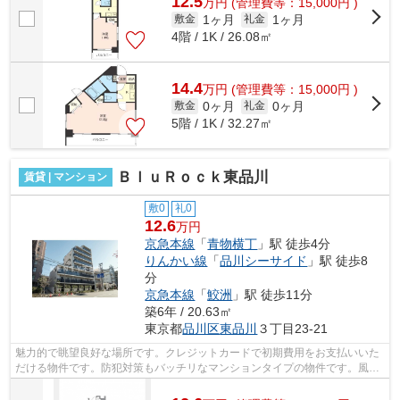
12.5
万
円
(管理費等：15,000円 )
1ヶ月
1ヶ月
敷金
礼金
4階 / 1K / 26.08㎡
14.4
万
円
(管理費等：15,000円 )
0ヶ月
0ヶ月
敷金
礼金
5階 / 1K / 32.27㎡
ＢｌｕＲｏｃｋ東品川
賃貸 | マンション
敷0
礼0
12.6
万円
京急本線
「
青物横丁
」駅 徒歩4分
りんかい線
「
品川シーサイド
」駅 徒歩8
分
京急本線
「
鮫洲
」駅 徒歩11分
築6年 / 20.63㎡
東京都
品川区
東品川
３丁目23-21
魅力的で眺望良好な場所です。クレジットカードで初期費用をお支払いいた
だける物件です。防犯対策もバッチリなマンションタイプの物件です。風通
しが良く真夏の暑い日も快適に過ごせ...