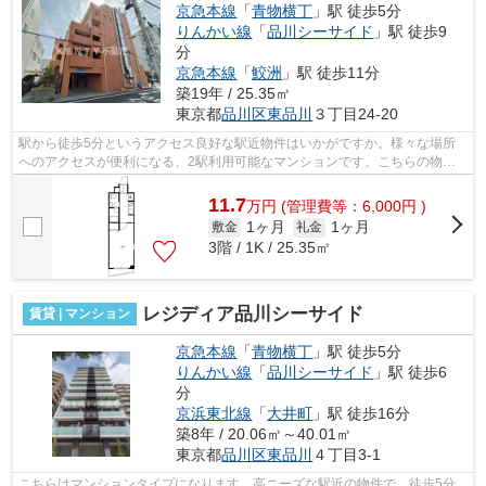
京急本線
「
青物横丁
」駅 徒歩5分
りんかい線
「
品川シーサイド
」駅 徒歩9
分
京急本線
「
鮫洲
」駅 徒歩11分
築19年 / 25.35㎡
東京都
品川区
東品川
３丁目24-20
駅から徒歩5分というアクセス良好な駅近物件はいかがですか。様々な場所
へのアクセスが便利になる、2駅利用可能なマンションです。こちらの物件
にはエレベーターがあります。こちらは...
11.7
万
円
(管理費等：6,000円 )
1ヶ月
1ヶ月
敷金
礼金
3階 / 1K / 25.35㎡
レジディア品川シーサイド
賃貸 | マンション
京急本線
「
青物横丁
」駅 徒歩5分
りんかい線
「
品川シーサイド
」駅 徒歩6
分
京浜東北線
「
大井町
」駅 徒歩16分
築8年 / 20.06㎡～40.01㎡
東京都
品川区
東品川
４丁目3-1
こちらはマンションタイプになります。高ニーズな駅近の物件で、徒歩5分