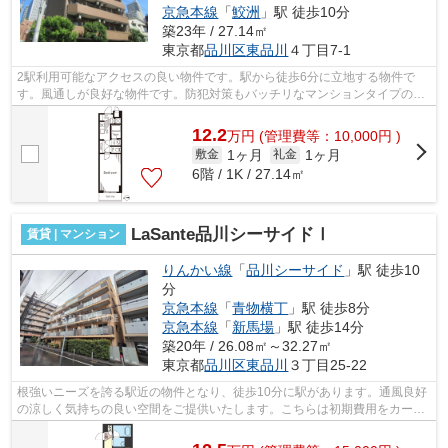
京急本線
「
鮫洲
」駅 徒歩10分
築23年 / 27.14㎡
東京都
品川区
東品川
４丁目7-1
2駅利用可能なアクセスの良い物件です。駅から徒歩6分に立地する物件で
す。風通しが良好な物件です。防犯対策もバッチリなマンションタイプの物
件です。外観タイル張りは、物件の個性...
12.2
万
円
(管理費等：10,000円 )
1ヶ月
1ヶ月
敷金
礼金
6階 / 1K / 27.14㎡
LaSante品川シーサイドⅠ
賃貸 | マンション
りんかい線
「
品川シーサイド
」駅 徒歩10
分
京急本線
「
青物横丁
」駅 徒歩8分
京急本線
「
新馬場
」駅 徒歩14分
築20年 / 26.08㎡～32.27㎡
東京都
品川区
東品川
３丁目25-22
根強いニーズを誇る駅近の物件となり、徒歩10分に駅があります。通風良好
の涼しく気持ちの良い空間をご提供いたします。こちらは初期費用をカード
でお支払いいただける物件なので、支...