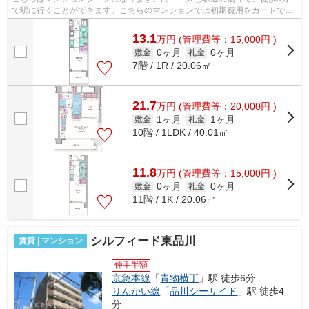
で駅に行くことができます。こちらのマンションでは初期費用をカードでお
支払いいただけます。乗駅まで平坦な物...
13.1
万
円
(管理費等：15,000円 )
0ヶ月
0ヶ月
敷金
礼金
7階 / 1R / 20.06㎡
21.7
万
円
(管理費等：20,000円 )
1ヶ月
1ヶ月
敷金
礼金
10階 / 1LDK / 40.01㎡
11.8
万
円
(管理費等：15,000円 )
0ヶ月
0ヶ月
敷金
礼金
11階 / 1K / 20.06㎡
シルフィード東品川
賃貸 | マンション
仲手半額
京急本線
「
青物横丁
」駅 徒歩6分
りんかい線
「
品川シーサイド
」駅 徒歩4
分