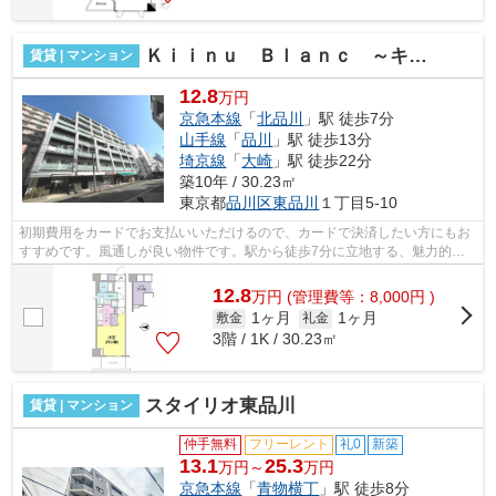
Ｋｉｉｎｕ Ｂｌａｎｃ ～キーヌ・ブラン～
賃貸 | マンション
12.8
万円
京急本線
「
北品川
」駅 徒歩7分
山手線
「
品川
」駅 徒歩13分
埼京線
「
大崎
」駅 徒歩22分
築10年 / 30.23㎡
東京都
品川区
東品川
１丁目5-10
初期費用をカードでお支払いいただけるので、カードで決済したい方にもお
すすめです。風通しが良い物件です。駅から徒歩7分に立地する、魅力的な
駅近物件です。防犯対策もバッチリなマ...
12.8
万
円
(管理費等：8,000円 )
1ヶ月
1ヶ月
敷金
礼金
3階 / 1K / 30.23㎡
スタイリオ東品川
賃貸 | マンション
仲手無料
フリーレント
礼0
新築
13.1
25.3
万円～
万円
京急本線
「
青物横丁
」駅 徒歩8分