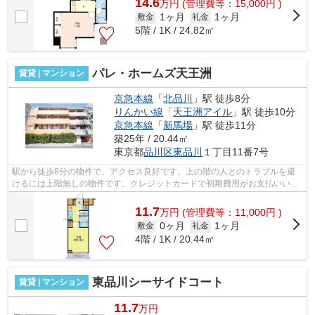
14.6
万
円
(管理費等：15,000円 )
1ヶ月
1ヶ月
敷金
礼金
5階 / 1K / 24.82㎡
パレ・ホームズ天王洲
賃貸 | マンション
京急本線
「
北品川
」駅 徒歩8分
りんかい線
「
天王洲アイル
」駅 徒歩10分
京急本線
「
新馬場
」駅 徒歩11分
築25年 / 20.44㎡
東京都
品川区
東品川
１丁目11番7号
駅から徒歩8分の物件で、アクセス良好です。上の階の人とのトラブルを避
けるには上階無しの物件です。クレジットカードで初期費用がお支払いいた
だけるので、決済の手間が軽減できます...
11.7
万
円
(管理費等：11,000円 )
0ヶ月
1ヶ月
敷金
礼金
4階 / 1K / 20.44㎡
東品川シーサイドコート
賃貸 | マンション
11.7
万円