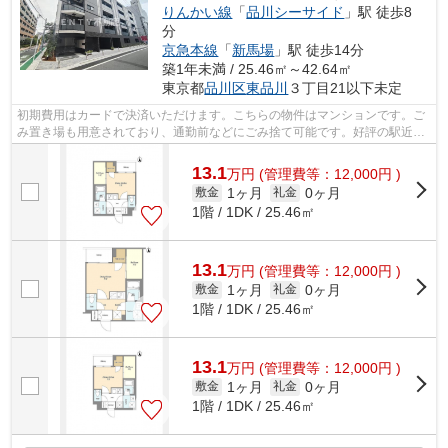
りんかい線
「
品川シーサイド
」駅 徒歩8
分
京急本線
「
新馬場
」駅 徒歩14分
築1年未満 / 25.46㎡～42.64㎡
東京都
品川区
東品川
３丁目21以下未定
初期費用はカードで決済いただけます。こちらの物件はマンションです。ご
み置き場も用意されており、通勤前などにごみ捨て可能です。好評の駅近物
件となっており、駅より徒歩8分に立地...
13.1
万
円
(管理費等：12,000円 )
1ヶ月
0ヶ月
敷金
礼金
1階 / 1DK / 25.46㎡
13.1
万
円
(管理費等：12,000円 )
1ヶ月
0ヶ月
敷金
礼金
1階 / 1DK / 25.46㎡
13.1
万
円
(管理費等：12,000円 )
1ヶ月
0ヶ月
敷金
礼金
1階 / 1DK / 25.46㎡