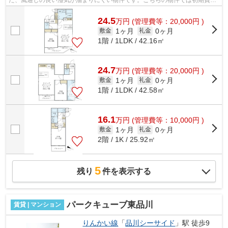
た、風通しの良い湿気が溜まりにくい物件です。こちらの物件では初期費用
をカードでお支払いいただけます。2駅利...
24.5
万
円
(管理費等：20,000円 )
1ヶ月
0ヶ月
敷金
礼金
1階 / 1LDK / 42.16㎡
24.7
万
円
(管理費等：20,000円 )
1ヶ月
0ヶ月
敷金
礼金
1階 / 1LDK / 42.58㎡
16.1
万
円
(管理費等：10,000円 )
1ヶ月
0ヶ月
敷金
礼金
2階 / 1K / 25.92㎡
5
残り
件を表示する
パークキューブ東品川
賃貸 | マンション
りんかい線
「
品川シーサイド
」駅 徒歩9