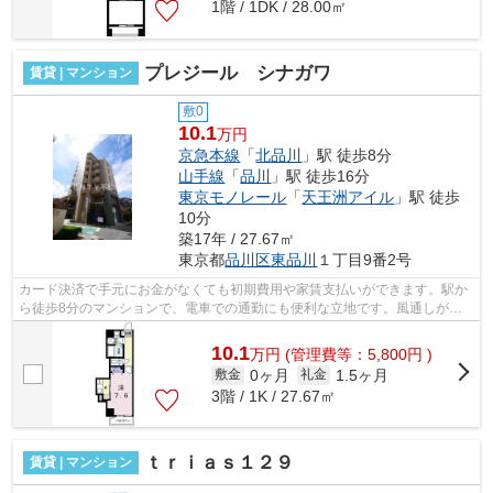
1階 / 1DK / 28.00㎡
プレジール シナガワ
賃貸 | マンション
敷0
10.1
万円
京急本線
「
北品川
」駅 徒歩8分
山手線
「
品川
」駅 徒歩16分
東京モノレール
「
天王洲アイル
」駅 徒歩
10分
築17年 / 27.67㎡
東京都
品川区
東品川
１丁目9番2号
カード決済で手元にお金がなくても初期費用や家賃支払いができます。駅か
ら徒歩8分のマンションで、電車での通勤にも便利な立地です。風通しが良
く、湿気やカビの心配が少ないマンショ...
10.1
万
円
(管理費等：5,800円 )
0ヶ月
1.5ヶ月
敷金
礼金
3階 / 1K / 27.67㎡
ｔｒｉａｓ１２９
賃貸 | マンション