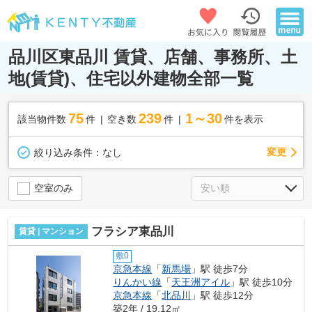
品川区東品川 賃貸、店舗、事務所、土
地(賃貸)、住宅以外建物全部一覧
75
239
1～30
該当物件数
件
空き数
件
件を表示
変更
絞り込み条件：
なし
空室のみ
フラシア東品川
賃貸 | マンション
敷0
京急本線
「
新馬場
」駅 徒歩7分
りんかい線
「
天王洲アイル
」駅 徒歩10分
京急本線
「
北品川
」駅 徒歩12分
築2年 / 19.12㎡