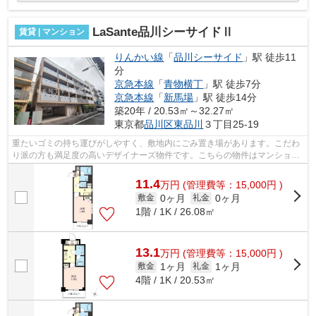
LaSante品川シーサイドⅡ
賃貸 | マンション
りんかい線
「
品川シーサイド
」駅 徒歩11
分
京急本線
「
青物横丁
」駅 徒歩7分
京急本線
「
新馬場
」駅 徒歩14分
築20年 / 20.53㎡～32.27㎡
東京都
品川区
東品川
３丁目25-19
重たいゴミの持ち運びがしやすく、敷地内にごみ置き場があります。こだわ
り派の方も満足度の高いデザイナーズ物件です。こちらの物件はマンション
です。初期費用はカードで決済いただ...
11.4
万
円
(管理費等：15,000円 )
0ヶ月
0ヶ月
敷金
礼金
1階 / 1K / 26.08㎡
13.1
万
円
(管理費等：15,000円 )
1ヶ月
1ヶ月
敷金
礼金
4階 / 1K / 20.53㎡