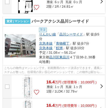
6ヶ月
0ヶ月
敷金
礼金
2階 / 1R / 24.81㎡
パークアクシス品川シーサイド
賃貸 | マンション
新築
りんかい線
「
品川シーサイド
」駅 徒歩5
分
京急本線
「
青物横丁
」駅 徒歩7分
京急本線
「
鮫洲
」駅 徒歩10分
予定 / 31.08㎡～56.21㎡
東京都
品川区
東品川
４丁目38-2､38番
4(地番)
こちらの物件はマンションです。初期費用のカード決済ができます。通風シ
ステムが整った、住環境の良い安心のマンションです。この物件は駅から徒
歩5分のマンションです。2駅利用でき...
16.4
万
円
(管理費等：10,000円 )
1ヶ月
1ヶ月
敷金
礼金
1階 / 1LDK / 32.79㎡
16.4
万
円
(管理費等：10,000円 )