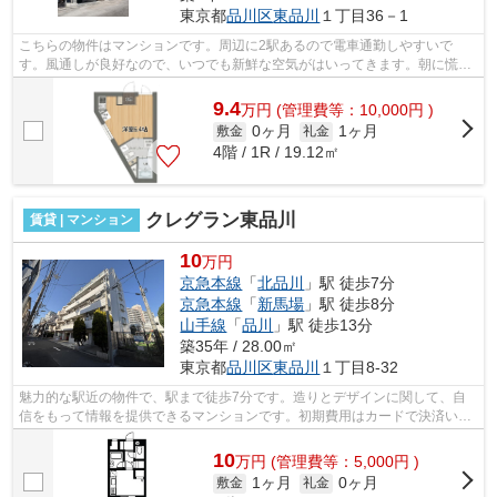
東京都
品川区
東品川
１丁目36－1
こちらの物件はマンションです。周辺に2駅あるので電車通勤しやすいで
す。風通しが良好なので、いつでも新鮮な空気がはいってきます。朝に慌て
ることなく行動するために駅から徒歩7分...
9.4
万
円
(管理費等：10,000円 )
0ヶ月
1ヶ月
敷金
礼金
4階 / 1R / 19.12㎡
クレグラン東品川
賃貸 | マンション
10
万円
京急本線
「
北品川
」駅 徒歩7分
京急本線
「
新馬場
」駅 徒歩8分
山手線
「
品川
」駅 徒歩13分
築35年 / 28.00㎡
東京都
品川区
東品川
１丁目8-32
魅力的な駅近の物件で、駅まで徒歩7分です。造りとデザインに関して、自
信をもって情報を提供できるマンションです。初期費用はカードで決済いた
だけます。風通しが良く真夏の暑い日も...
10
万
円
(管理費等：5,000円 )
1ヶ月
0ヶ月
敷金
礼金