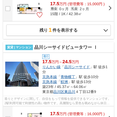
17.5
万
円
(管理費等：15,000円 )
0ヶ月
2ヶ月
敷金
礼金
15階 / 1K / 42.38㎡
1
残り
件を表示する
品川シーサイドビュータワー Ⅰ
賃貸 | マンション
敷0
17.5
24.5
万円～
万円
りんかい線
「
品川シーサイド
」駅 徒歩1
分
京急本線
「
青物横丁
」駅 徒歩10分
京急本線
「
鮫洲
」駅 徒歩13分
築23年 / 45.37㎡～64.06㎡
東京都
品川区
東品川
４丁目12番9
造りとデザインに関して、自信をもって情報を提供できるマンションです。
2駅利用可能で利便性の高い物件です。高層階なら景色を眺めながら休日も
家の中でゆったりと過ごせます。道が平...
17.5
万
円
(管理費等：16,000円 )