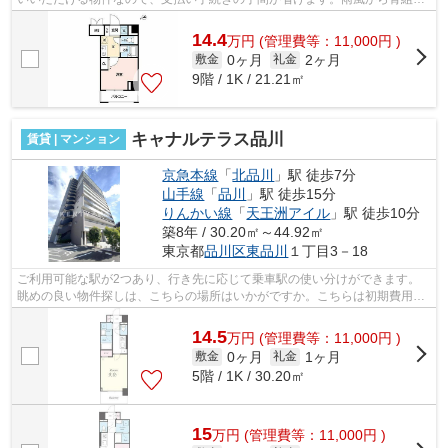
を守ってくれるのが、外観タイル張り...
14.4
万
円
(管理費等：11,000円 )
0ヶ月
2ヶ月
敷金
礼金
9階 / 1K / 21.21㎡
キャナルテラス品川
賃貸 | マンション
京急本線
「
北品川
」駅 徒歩7分
山手線
「
品川
」駅 徒歩15分
りんかい線
「
天王洲アイル
」駅 徒歩10分
築8年 / 30.20㎡～44.92㎡
東京都
品川区
東品川
１丁目3－18
ご利用可能な駅が2つあり、行き先に応じて乗車駅の使い分けができます。
眺めの良い物件探しは、こちらの場所はいかがですか。こちらは初期費用を
カードでお支払いいただける物件です。...
14.5
万
円
(管理費等：11,000円 )
0ヶ月
1ヶ月
敷金
礼金
5階 / 1K / 30.20㎡
15
万
円
(管理費等：11,000円 )