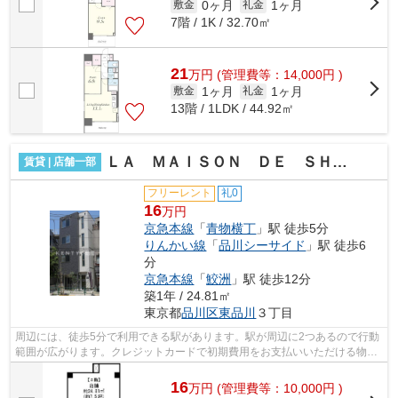
0ヶ月
1ヶ月
敷金
礼金
7階 / 1K / 32.70㎡
21
万
円
(管理費等：14,000円 )
1ヶ月
1ヶ月
敷金
礼金
13階 / 1LDK / 44.92㎡
ＬＡ ＭＡＩＳＯＮ ＤＥ ＳＨＩＯＮ
賃貸 | 店舗一部
フリーレント
礼0
16
万円
京急本線
「
青物横丁
」駅 徒歩5分
りんかい線
「
品川シーサイド
」駅 徒歩6
分
京急本線
「
鮫洲
」駅 徒歩12分
築1年 / 24.81㎡
東京都
品川区
東品川
３丁目
周辺には、徒歩5分で利用できる駅があります。駅が周辺に2つあるので行動
範囲が広がります。クレジットカードで初期費用をお支払いいただける物件
です。
16
万
円
(管理費等：10,000円 )