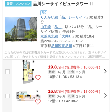
品川シーサイドビュータワー Ⅱ
賃貸 | マンション
敷0
りんかい線
「
品川シーサイド
」駅 徒歩3
分
山手線
「
品川
」駅 バス13分 「品川シー
サイド駅前」 停歩3分
京浜東北線
「
大井町
」駅 徒歩18分
築22年 / 42.38㎡～53.13㎡
東京都
品川区
東品川
４丁目12番11
こちらの物件では初期費用をカードでお支払いいただけます。造りとデザイ
ンに関して、自信をもって情報を提供できるマンションです。2駅利用可物
件なので、よく電車を利用する方にピッ...
19.8
万
円
(管理費等：18,000円 )
0ヶ月
2ヶ月
敷金
礼金
10階 / 1LDK / 53.13㎡
16.8
万
円
(管理費等：15,000円 )
0ヶ月
2ヶ月
敷金
礼金
12階 / 1R / 42.38㎡