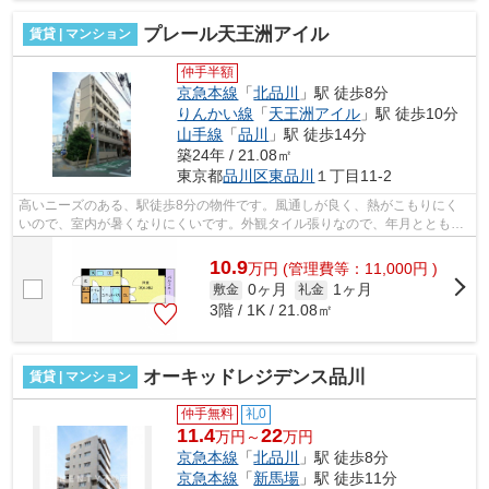
プレール天王洲アイル
賃貸 | マンション
仲手半額
京急本線
「
北品川
」駅 徒歩8分
りんかい線
「
天王洲アイル
」駅 徒歩10分
山手線
「
品川
」駅 徒歩14分
築24年 / 21.08㎡
東京都
品川区
東品川
１丁目11-2
高いニーズのある、駅徒歩8分の物件です。風通しが良く、熱がこもりにく
いので、室内が暑くなりにくいです。外観タイル張りなので、年月とともに
味わいが生まれてきます。こちらの物件...
10.9
万
円
(管理費等：11,000円 )
0ヶ月
1ヶ月
敷金
礼金
3階 / 1K / 21.08㎡
オーキッドレジデンス品川
賃貸 | マンション
仲手無料
礼0
11.4
22
万円～
万円
京急本線
「
北品川
」駅 徒歩8分
京急本線
「
新馬場
」駅 徒歩11分