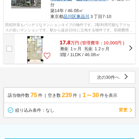
分
築14年 / 46.08㎡
東京都
品川区
東品川
３丁目7-10
防犯対策もバッチリなマンションタイプの物件です。2駅利用可能なアクセ
スの良いマンションです。駅から徒歩10分に立地する物件です。初期費用の
カード決済ができます。さわやかな朝を...
17.8
万
円
(管理費等：10,000円 )
1ヶ月
1.2ヶ月
敷金
礼金
3階 / 1LDK / 46.08㎡
次の30件へ
75
239
1～30
該当物件数
件
空き数
件
件を表示
変更
絞り込み条件：
なし