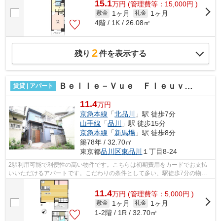
15.1
万
円
(管理費等：15,000円 )
1ヶ月
1ヶ月
敷金
礼金
4階 / 1K / 26.08㎡
2
残り
件を表示する
Ｂｅｌｌｅ－Ｖｕｅ Ｆｌｅｕｖｅ Ａ棟
賃貸 | アパート
11.4
万円
京急本線
「
北品川
」駅 徒歩7分
山手線
「
品川
」駅 徒歩15分
京急本線
「
新馬場
」駅 徒歩8分
築78年 / 32.70㎡
東京都
品川区
東品川
１丁目8-24
2駅利用可能で利便性の高い物件です。こちらは初期費用をカードでお支払
いいただけるアパートです。こだわりの条件として多い、駅徒歩7分の物件
です。最上階のアパートです。四季折々...
11.4
万
円
(管理費等：5,000円 )
1ヶ月
1ヶ月
敷金
礼金
1-2階 / 1R / 32.70㎡