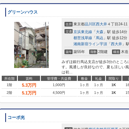
グリーンハウス
東京都
品川区
西大井
４丁目24-11
住所
交通
京浜東北線
「
大森
」駅 徒歩14分
都営浅草線
「
馬込
」駅 徒歩12分
湘南新宿ライン宇須
「
西大井
」駅
築55年
2階建
木造
築年
階数
構造
みずほ銀行馬込支店が徒歩3分のところ
す。風通しが良好なので、夏も涼しい風
は初...
所在階
賃料
管理費・共益費
敷金
礼金
間取り
5.3
万円
1階
1,000円
1ヶ月
1ヶ月
1K
1
5.1
万円
2階
4,500円
1ヶ月
1ヶ月
1K
1
コーポ光