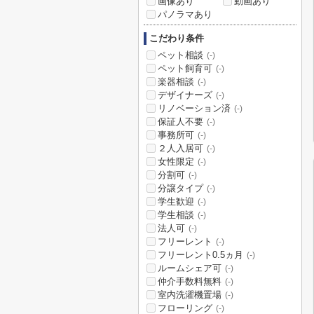
画像あり
動画あり
パノラマあり
こだわり条件
ペット相談
(-)
ペット飼育可
(-)
楽器相談
(-)
デザイナーズ
(-)
リノベーション済
(-)
保証人不要
(-)
事務所可
(-)
２人入居可
(-)
女性限定
(-)
分割可
(-)
分譲タイプ
(-)
学生歓迎
(-)
学生相談
(-)
法人可
(-)
フリーレント
(-)
フリーレント0.5ヵ月
(-)
ルームシェア可
(-)
仲介手数料無料
(-)
室内洗濯機置場
(-)
フローリング
(-)