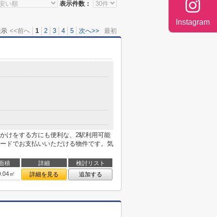
表示件数：
Instagram
表示
<<前へ
1
2
3
4
5
次へ>>
最初
かけをする方にも便利な、2駅利用可能
ードでお支払いいただける物件です。気
面積
詳細
検討リスト
0.04㎡
詳細を見る
追加する