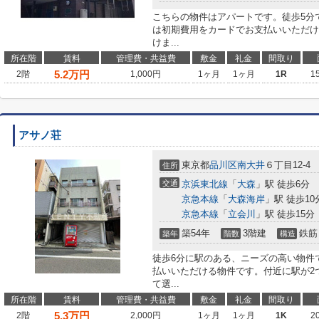
こちらの物件はアパートです。徒歩5分
は初期費用をカードでお支払いいただけ
けま...
所在階
賃料
管理費・共益費
敷金
礼金
間取り
5.2
万円
2階
1,000円
1ヶ月
1ヶ月
1R
1
アサノ荘
東京都
品川区
南大井
６丁目12-4
住所
交通
京浜東北線
「
大森
」駅 徒歩6分
京急本線
「
大森海岸
」駅 徒歩10
京急本線
「
立会川
」駅 徒歩15分
築54年
3階建
鉄筋
築年
階数
構造
徒歩6分に駅のある、ニーズの高い物件
払いいただける物件です。付近に駅が2
て選...
所在階
賃料
管理費・共益費
敷金
礼金
間取り
5.3
万円
2階
2,000円
1ヶ月
1ヶ月
1K
2