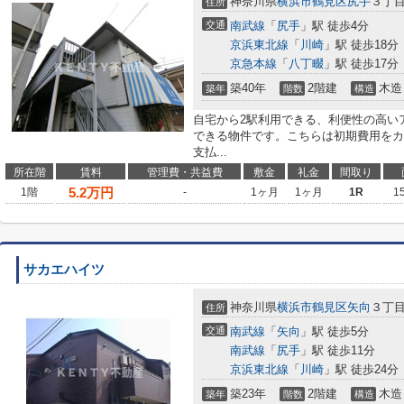
神奈川県
横浜市鶴見区
尻手
３丁目
住所
交通
南武線
「
尻手
」駅 徒歩4分
京浜東北線
「
川崎
」駅 徒歩18分
京急本線
「
八丁畷
」駅 徒歩17分
築40年
2階建
木造
築年
階数
構造
自宅から2駅利用できる、利便性の高い
できる物件です。こちらは初期費用をカ
支払...
所在階
賃料
管理費・共益費
敷金
礼金
間取り
5.2
万円
1階
-
1ヶ月
1ヶ月
1R
1
サカエハイツ
神奈川県
横浜市鶴見区
矢向
３丁目3
住所
交通
南武線
「
矢向
」駅 徒歩5分
南武線
「
尻手
」駅 徒歩11分
京浜東北線
「
川崎
」駅 徒歩24分
築23年
2階建
木造
築年
階数
構造