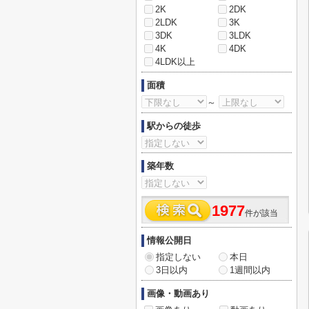
2K
2DK
2LDK
3K
3DK
3LDK
4K
4DK
4LDK以上
面積
～
駅からの徒歩
築年数
1977
件が該当
情報公開日
指定しない
本日
3日以内
1週間以内
画像・動画あり