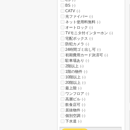
(-)
BS
(-)
CATV
(-)
光ファイバー
(-)
ネット使用料無料
(-)
オートロック
(-)
TVモニタ付インターホン
(-)
宅配ボックス
(-)
防犯カメラ
(-)
24時間ゴミ出し可
(-)
初期費用カード決済可
(-)
駐車場あり
(-)
2階以上
(-)
1階の物件
(-)
10階以上
(-)
20階以上
(-)
最上階
(-)
ワンフロア
(-)
高層ビル
(-)
飲食店可
(-)
居抜物件
(-)
個別空調
(-)
下水道
(-)