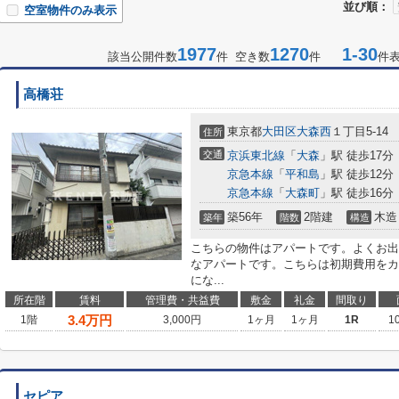
並び順：
空室物件のみ表示
1977
1270
1-30
該当公開件数
件 空き数
件
件
高橋荘
東京都
大田区
大森西
１丁目5-14
住所
交通
京浜東北線
「
大森
」駅 徒歩17分
京急本線
「
平和島
」駅 徒歩12分
京急本線
「
大森町
」駅 徒歩16分
築56年
2階建
木造
築年
階数
構造
こちらの物件はアパートです。よくお出
なアパートです。こちらは初期費用をカ
にな...
所在階
賃料
管理費・共益費
敷金
礼金
間取り
3.4
万円
1階
3,000円
1ヶ月
1ヶ月
1R
1
セピア