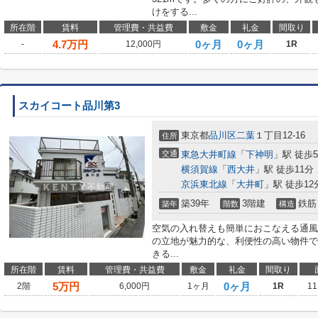
けをする...
所在階
賃料
管理費・共益費
敷金
礼金
間取り
4.7
万円
0ヶ月
0ヶ月
-
12,000円
1R
スカイコート品川第3
東京都
品川区
二葉
１丁目12-16
住所
交通
東急大井町線
「
下神明
」駅 徒歩
横須賀線
「
西大井
」駅 徒歩11分
京浜東北線
「
大井町
」駅 徒歩12
築39年
3階建
鉄筋
築年
階数
構造
空気の入れ替えも簡単におこなえる通風
の立地が魅力的な、利便性の高い物件で
きる...
所在階
賃料
管理費・共益費
敷金
礼金
間取り
5
万円
0ヶ月
2階
6,000円
1ヶ月
1R
11