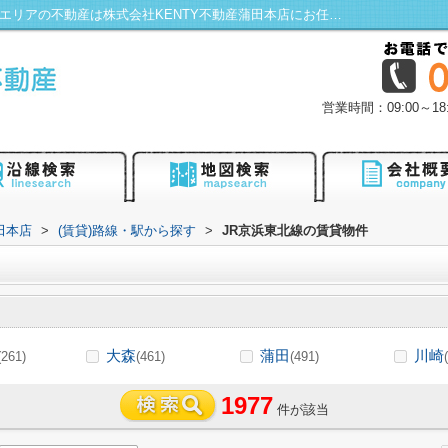
JR京浜東北線の駅選択画面｜蒲田・大田区エリアの不動産は株式会社KENTY不動産蒲田本店にお任せ！
営業時間：09:00～
田本店
>
(賃貸)路線・駅から探す
>
JR京浜東北線の賃貸物件
大森
蒲田
川崎
(261)
(461)
(491)
1977
件が該当