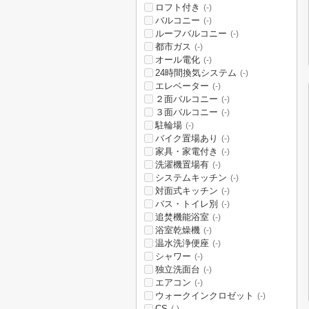
ロフト付き
(-)
バルコニー
(-)
ルーフバルコニー
(-)
都市ガス
(-)
オール電化
(-)
24時間換気システム
(-)
エレベーター
(-)
２面バルコニー
(-)
３面バルコニー
(-)
駐輪場
(-)
バイク置場あり
(-)
家具・家電付き
(-)
洗濯機置場有
(-)
システムキッチン
(-)
対面式キッチン
(-)
バス・トイレ別
(-)
追焚機能浴室
(-)
浴室乾燥機
(-)
温水洗浄便座
(-)
シャワー
(-)
独立洗面台
(-)
エアコン
(-)
ウォークインクロゼット
(-)
CS