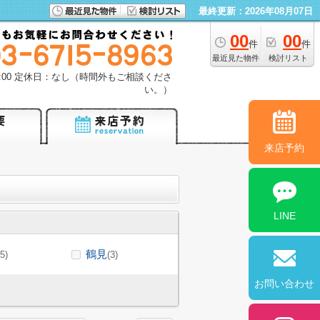
最終更新：2026年08月07日
00
00
件
件
最近見た物件
検討リスト
18:00 定休日：なし（時間外もご相談くださ
い。）
来店予約
LINE
鶴見
(5)
(3)
お問い合わせ