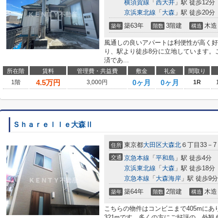
横須賀線
「
西大井
」駅 徒歩12分
京浜東北線
「
大森
」駅 徒歩20分
築63年
3階建
木造
築年
階数
構造
風通しの良いアパートは利便性が高く好
り、駅より徒歩8分に立地しています。
済であ...
所在階
賃料
管理費・共益費
敷金
礼金
間取り
4.5
万円
0ヶ月
0ヶ月
1階
3,000円
1R
Ｓｈａｒｅｌｌｅ大森Ⅱ
東京都
大田区
大森北
６丁目33－7
住所
交通
京急本線
「
平和島
」駅 徒歩4分
京浜東北線
「
大森
」駅 徒歩18分
京急本線
「
大森海岸
」駅 徒歩9分
築64年
2階建
木造
築年
階数
構造
こちらの物件はコンビニまで405mにあ
321mです。多くの方にご好評の、外