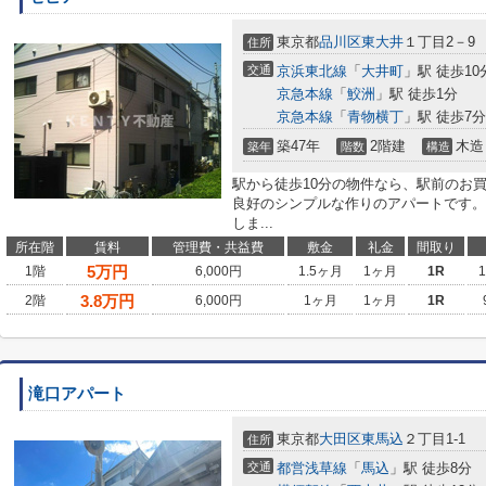
東京都
品川区
東大井
１丁目2－9
住所
交通
京浜東北線
「
大井町
」駅 徒歩10
京急本線
「
鮫洲
」駅 徒歩1分
京急本線
「
青物横丁
」駅 徒歩7分
築47年
2階建
木造
築年
階数
構造
駅から徒歩10分の物件なら、駅前のお
良好のシンプルな作りのアパートです。
しま...
所在階
賃料
管理費・共益費
敷金
礼金
間取り
5
万円
1階
6,000円
1.5ヶ月
1ヶ月
1R
3.8
万円
2階
6,000円
1ヶ月
1ヶ月
1R
滝口アパート
東京都
大田区
東馬込
２丁目1-1
住所
交通
都営浅草線
「
馬込
」駅 徒歩8分