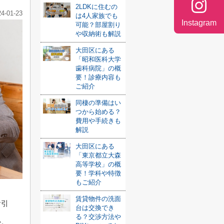
2LDKに住むの
24-01-23
は4人家族でも
Instagram
可能？部屋割り
や収納術も解説
大田区にある
「昭和医科大学
歯科病院」の概
要！診療内容も
ご紹介
同棲の準備はい
つから始める？
費用や手続きも
解説
大田区にある
「東京都立大森
高等学校」の概
要！学科や特徴
もご紹介
賃貸物件の洗面
お引
台は交換でき
る？交渉方法や
か。