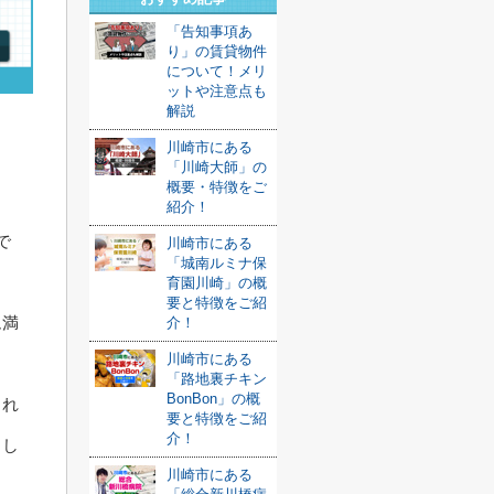
「告知事項あ
り」の賃貸物件
について！メリ
ットや注意点も
解説
川崎市にある
「川崎大師」の
概要・特徴をご
紹介！
で
川崎市にある
「城南ルミナ保
育園川崎」の概
要と特徴をご紹
ム満
介！
川崎市にある
「路地裏チキン
BonBon」の概
られ
要と特徴をご紹
介！
とし
川崎市にある