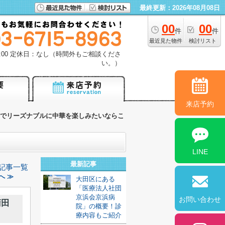
最終更新：2026年08月08日
00
00
件
件
最近見た物件
検討リスト
18:00 定休日：なし（時間外もご相談くださ
い。）
来店予約
でリーズナブルに中華を楽しみたいならこ
LINE
最新記事
記事一覧
へ ≫
大田区にある
「医療法人社団
京浜会京浜病
お問い合わせ
蒲田
院」の概要！診
療内容もご紹介