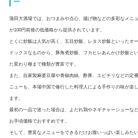
ー
蒲田大酒場では、おつまみや点心、揚げ物などの多彩なメニ
が100円前後の低価格から提供されています。
とくに炒飯は人気が高く、五目炒飯、レタス炒飯といったオ
ドックスなものから、豚角煮炒飯、フカヒレあんかけ炒飯と
た変わり種まで種類が豊富です。
また、自家製麻婆豆腐や青椒肉絲、酢豚、エビチリなどの定
ニューも、本場中国で修行した料理人による手作りの味が楽
ます。
最初の一品で迷った場合は、よだれ鶏やネギチャーシューな
お手頃価格でおすすめです。
そして、豊富なメニューをできるだけお腹いっぱい楽しみた