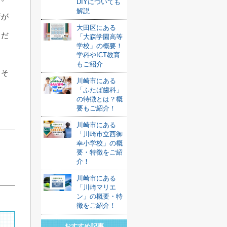
DIYについても
解説
店が
大田区にある
くだ
「大森学園高等
学校」の概要！
学科やICT教育
もご紹介
、そ
川崎市にある
「ふたば歯科」
の特徴とは？概
要もご紹介！
川崎市にある
「川崎市立西御
幸小学校」の概
要・特徴をご紹
介！
川崎市にある
「川崎マリエ
ン」の概要・特
徴をご紹介！
おすすめ記事