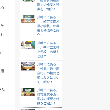
「総合新川橋病
院」の概要と特
ある
徴をご紹介！
川崎市にある
「川崎市立南河
りそ
原小学校」の概
要と特徴をご紹
くれ
介！
川崎市にある
「川崎市立宮崎
小学校」の魅力
の
とは？
川崎市にある
「仲見世通り商
も用
店街」の概要と
楽しみ方につい
。
てご紹介！
みた
川崎市にある川
崎市立東小倉小
学校の概要と特
徴をご紹介！