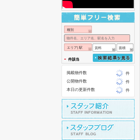
種別
エリア| 駅
賃料
面積
-
件該当
掲載物件数
件
公開物件数
件
本日の更新件数
件