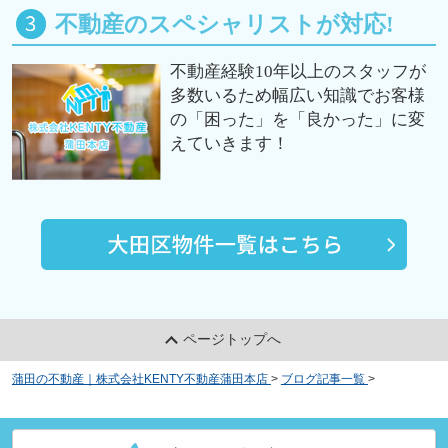
不動産のスペシャリストが対応!
不動産経験10年以上のスタッフが
多数いるため幅広い知識でお客様
の「困った」を「良かった」に変
えていきます！
ページトップへ
蒲田の不動産｜株式会社KENTY不動産蒲田本店
>
ブログ記事一覧
>
大田区に
ある梅屋敷駅周辺のおすすめ歯科2選！