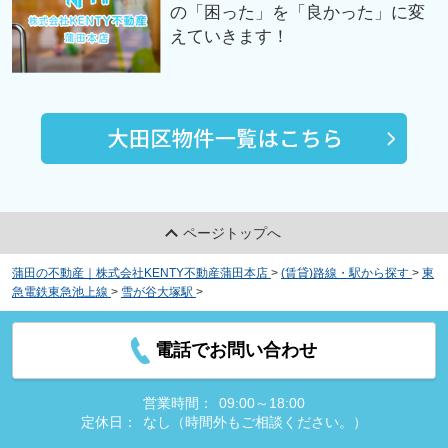
の「困った」を「良かった」に変
えていきます！
ページトップへ
蒲田の不動産｜株式会社KENTY不動産蒲田本店
>
(賃貸)路線・駅から探す
>
東
急電鉄東急池上線
>
雪が谷大塚駅
>
ラ・エテルノクレアート南雪谷
電話でお問い合わせ
営業時間：
09:00～18:00
定休日：
なし（時間外もご相談ください。）