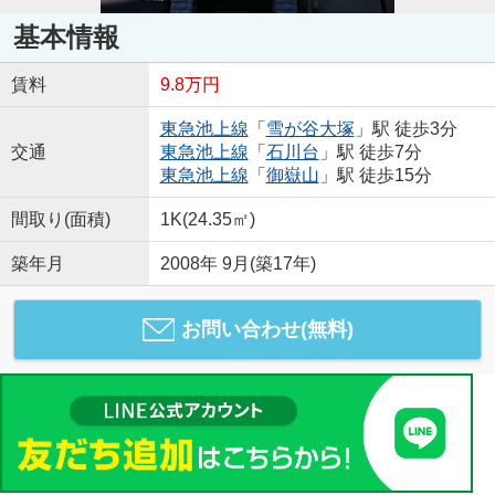
基本情報
賃料
9.8万円
東急池上線
「
雪が谷大塚
」駅 徒歩3分
交通
東急池上線
「
石川台
」駅 徒歩7分
東急池上線
「
御嶽山
」駅 徒歩15分
間取り(面積)
1K(24.35㎡)
築年月
2008年 9月(築17年)
お問い合わせ(無料)