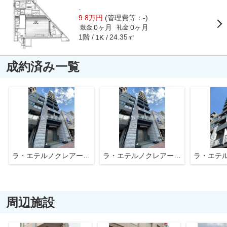
-
9.8万円
(管理費等：-)
0ヶ月
0ヶ月
敷金
礼金
1階
24.35㎡
1K
成約済み一覧
ラ・エテルノクレアート南雪谷
ラ・エテルノクレアート南雪谷
周辺施設