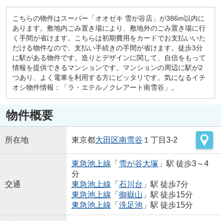
こちらの物件はスーパー「オオゼキ 雪が谷店」が386m以内に
あります。敷地内ごみ置き場により、敷地外のごみ置き場に行
く手間が省けます。こちらは初期費用をカードでお支払いいた
だける物件なので、支払い手続きの手間が省けます。徒歩3分
に駅がある物件です。造りとデザインに関して、自信をもって
情報を提供できるマンションです。マンションの周辺に駅が2
つあり、よく電車を利用する方にピッタリです。気になるイチ
オシ物件情報：「ラ・エテルノクレアート南雪谷」。
物件概要
所在地
東京都
大田区
南雪谷
１丁目3-2
東急池上線
「
雪が谷大塚
」駅 徒歩3～4
分
交通
東急池上線
「
石川台
」駅 徒歩7分
東急池上線
「
御嶽山
」駅 徒歩15分
東急池上線
「
洗足池
」駅 徒歩15分