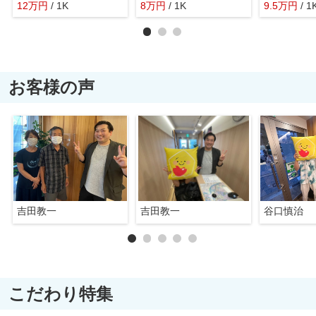
12
万
円
/ 1K
8
万
円
/ 1K
9.5
万
円
/ 1
お客様の声
吉田教一
吉田教一
谷口慎治
こだわり特集