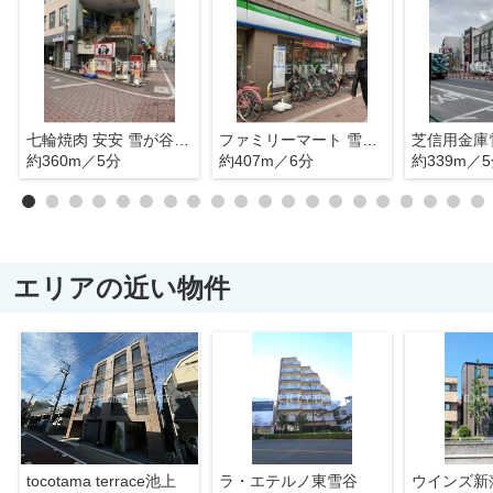
七輪焼肉 安安 雪が谷大塚店
ファミリーマート 雪谷大塚店
芝信用金庫
約360m／5分
約407m／6分
約339m／
エリアの近い物件
tocotama terrace池上
ラ・エテルノ東雪谷
ウインズ新