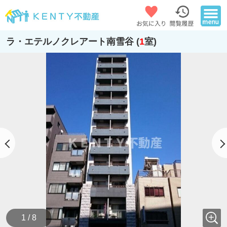
ラ・エテルノクレアート南雪谷 (
1
室)
1 / 8