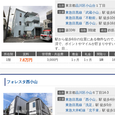
東京都
品川区
小山台
１丁目
住所
交通
東急目黒線
「
武蔵小山
」駅 徒歩
東急目黒線
「
不動前
」駅 徒歩10
東急目黒線
「
西小山
」駅 徒歩16
築33年
3階建
鉄筋
築年
階数
構造
駅から徒歩6分の位置にある物件なので
済で、ポイントやマイルが貯まりやすい
す。目...
所在階
賃料
管理費・共益費
敷金
礼金
間取り
7.8
万円
1階
3,000円
1ヶ月
1ヶ月
1R
1
フォレスタ西小山
東京都
品川区
小山
６丁目14-3
住所
交通
東急目黒線
「
西小山
」駅 徒歩4分
東急目黒線
「
洗足
」駅 徒歩5分
東急大井町線
「
北千束
」駅 徒歩1