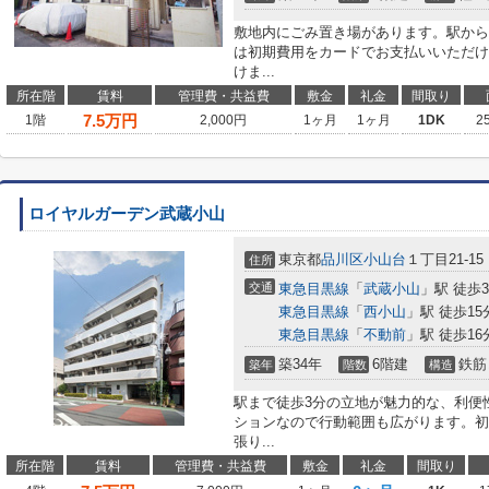
敷地内にごみ置き場があります。駅から
は初期費用をカードでお支払いいただけ
けま...
所在階
賃料
管理費・共益費
敷金
礼金
間取り
7.5
万円
1階
2,000円
1ヶ月
1ヶ月
1DK
2
ロイヤルガーデン武蔵小山
東京都
品川区
小山台
１丁目21-15
住所
交通
東急目黒線
「
武蔵小山
」駅 徒歩
東急目黒線
「
西小山
」駅 徒歩15
東急目黒線
「
不動前
」駅 徒歩16
築34年
6階建
鉄筋
築年
階数
構造
駅まで徒歩3分の立地が魅力的な、利便
ションなので行動範囲も広がります。初
張り...
所在階
賃料
管理費・共益費
敷金
礼金
間取り