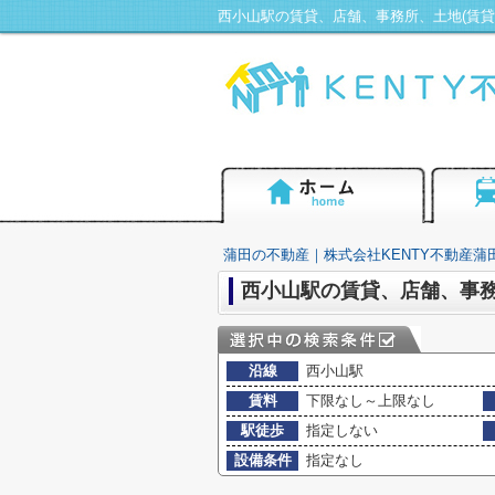
蒲田の不動産｜株式会社KENTY不動産蒲
西小山駅の賃貸、店舗、事務
沿線
西小山駅
賃料
下限なし～上限なし
駅徒歩
指定しない
設備条件
指定なし