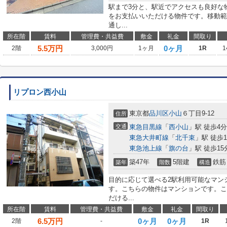
駅まで3分と、駅近でアクセスも良好な
をお支払いいただける物件です。移動範
通し...
所在階
賃料
管理費・共益費
敷金
礼金
間取り
5.5
万円
0ヶ月
2階
3,000円
1ヶ月
1R
1
リプロン西小山
東京都
品川区
小山
６丁目9-12
住所
交通
東急目黒線
「
西小山
」駅 徒歩4分
東急大井町線
「
北千束
」駅 徒歩1
東急池上線
「
旗の台
」駅 徒歩15
築47年
5階建
鉄筋
築年
階数
構造
目的に応じて選べる2駅利用可能なマン
す。こちらの物件はマンションです。こ
だける...
所在階
賃料
管理費・共益費
敷金
礼金
間取り
6.5
万円
0ヶ月
0ヶ月
2階
-
1R