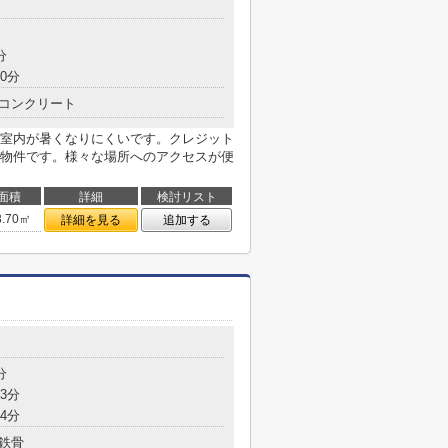
分
0分
コンクリート
室内が暑くなりにくいです。クレジット
物件です。様々な場所へのアクセスが便
面積
詳細
検討リスト
3.70㎡
詳細を見る
追加する
分
3分
4分
鉄骨