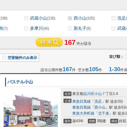
武蔵小山
西小山
洗足
(199)
(136)
(105)
布
多摩川
新丸子
武蔵
(7)
(46)
(8)
167
件が該当
並び順：
空室物件のみ表示
167
105
1-30
該当公開件数
件 空き数
件
件
パステル小山
東京都
品川区
小山
７丁目1-4
住所
交通
東急目黒線
「
洗足
」駅 徒歩3分
東急目黒線
「
西小山
」駅 徒歩5分
東急大井町線
「
北千束
」駅 徒歩1
築43年
3階建
鉄筋
築年
階数
構造