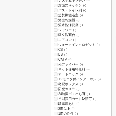
システムキッチン
(-)
対面式キッチン
(-)
バス・トイレ別
(-)
追焚機能浴室
(-)
浴室乾燥機
(-)
温水洗浄便座
(-)
シャワー
(-)
独立洗面台
(-)
エアコン
(-)
ウォークインクロゼット
(-)
CS
(-)
BS
(-)
CATV
(-)
光ファイバー
(-)
ネット使用料無料
(-)
オートロック
(-)
TVモニタ付インターホン
(-)
宅配ボックス
(-)
防犯カメラ
(-)
24時間ゴミ出し可
(-)
初期費用カード決済可
(-)
駐車場あり
(-)
2階以上
(-)
1階の物件
(-)