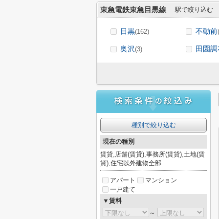
東急電鉄東急目黒線
駅で絞り込む
目黒
不動前
(162)
奥沢
田園調
(3)
種別で絞り込む
現在の種別
賃貸,店舗(賃貸),事務所(賃貸),土地(賃
貸),住宅以外建物全部
アパート
マンション
一戸建て
▼賃料
～