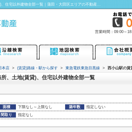
西小山駅の賃貸、店舗、事務所、土地(賃貸)、住宅以外建物全部一覧｜蒲田・大田区エリアの不動産は株式会社KENTY不動産蒲田本店にお任せ！
営業時間：09:00～
田本店
>
(賃貸)路線・駅から探す
>
東急電鉄東急目黒線
>
西小山駅の賃
所、土地(賃貸)、住宅以外建物全部一覧
面積
下限なし～上限なし
築年数
指定しない
間取り
指定なし