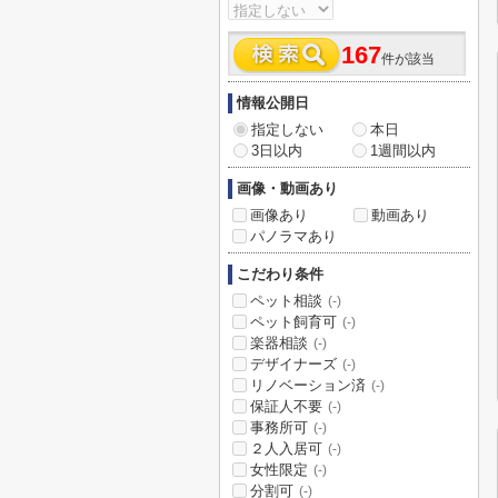
167
件が該当
情報公開日
指定しない
本日
3日以内
1週間以内
画像・動画あり
画像あり
動画あり
パノラマあり
こだわり条件
ペット相談
(-)
ペット飼育可
(-)
楽器相談
(-)
デザイナーズ
(-)
リノベーション済
(-)
保証人不要
(-)
事務所可
(-)
２人入居可
(-)
女性限定
(-)
分割可
(-)