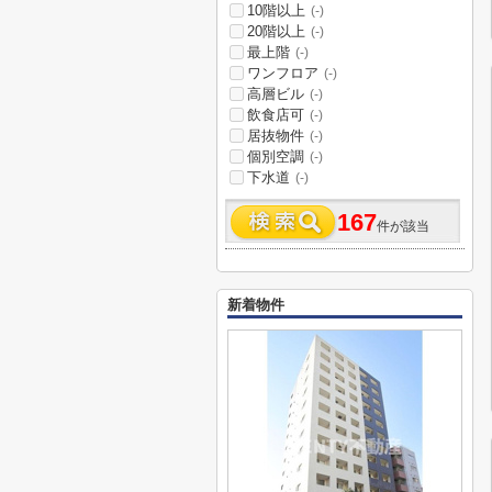
10階以上
(-)
20階以上
(-)
最上階
(-)
ワンフロア
(-)
高層ビル
(-)
飲食店可
(-)
居抜物件
(-)
個別空調
(-)
下水道
(-)
167
件が該当
新着物件