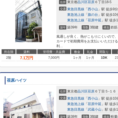
東京都
品川区
荏原
６丁目18-5
住所
交通
東急目黒線
「
西小山
」駅 徒歩9分
東急池上線
「
旗の台
」駅 徒歩10
東急池上線
「
荏原中延
」駅 徒歩1
築39年
3階建
鉄筋
築年
階数
構造
風通しが良く、熱がこもりにくいので、
カードで初期費用をお支払いいただける
利...
所在階
賃料
管理費・共益費
敷金
礼金
間取り
7.1
万円
2階
7,000円
1ヶ月
1ヶ月
1DK
2
荏原ハイツ
東京都
品川区
荏原
６丁目５-１６
住所
交通
東急目黒線
「
西小山
」駅 徒歩10
東急池上線
「
荏原中延
」駅 徒歩1
東急目黒線
「
武蔵小山
」駅 徒歩1
築38年
3階建
軽量
築年
階数
構造