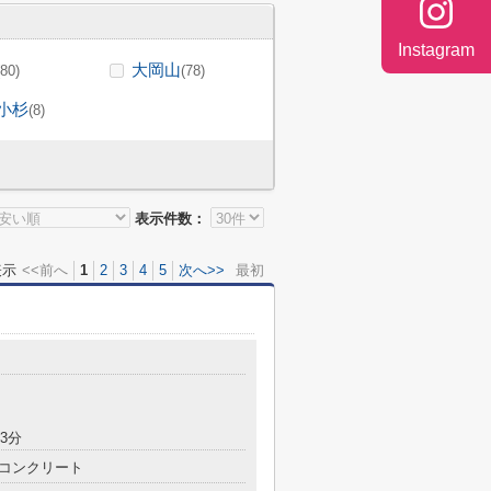
Instagram
大岡山
(80)
(78)
小杉
(8)
表示件数：
表示
<<前へ
1
2
3
4
5
次へ>>
最初
3分
コンクリート