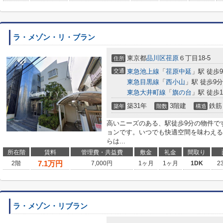
ラ・メゾン・リ・ブラン
東京都
品川区
荏原
６丁目18-5
住所
交通
東急池上線
「
荏原中延
」駅 徒歩
東急目黒線
「
西小山
」駅 徒歩9分
東急大井町線
「
旗の台
」駅 徒歩1
築31年
3階建
鉄筋
築年
階数
構造
高いニーズのある、駅徒歩9分の物件で
ョンです。いつでも快適空間を味わえる
らは...
所在階
賃料
管理費・共益費
敷金
礼金
間取り
7.1
万円
2階
7,000円
1ヶ月
1ヶ月
1DK
2
ラ・メゾン・リブラン