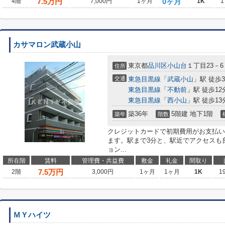
7.5
万円
0ヶ月
4階
7,000円
1ヶ月
1K
1
カサマロン武蔵小山
東京都
品川区
小山台
１丁目23－6
住所
交通
東急目黒線
「
武蔵小山
」駅 徒歩
東急目黒線
「
不動前
」駅 徒歩12
東急目黒線
「
西小山
」駅 徒歩13
築36年
5階建 地下1階
築年
階数
クレジットカードで初期費用がお支払い
ます。駅まで3分と、駅近でアクセスも
ョン...
所在階
賃料
管理費・共益費
敷金
礼金
間取り
7.5
万円
2階
3,000円
1ヶ月
1ヶ月
1K
1
ＭＹハイツ