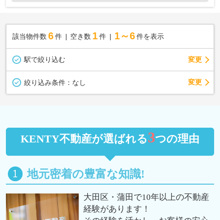
6
1
1～6
該当物件数
件
空き数
件
件を表示
駅で絞り込む
変更
変更
絞り込み条件：
なし
3
KENTY不動産が選ばれる
つの理由
地元密着の豊富な知識!
大田区・蒲田で10年以上の不動産
経験があります！