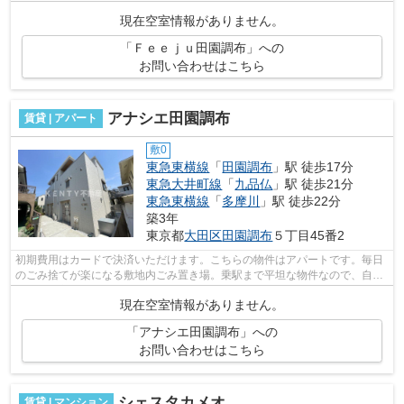
になります。2つの路線をご利用できる...
現在空室情報がありません。
「Ｆｅｅｊｕ田園調布」への
お問い合わせはこちら
アナシエ田園調布
賃貸 | アパート
敷0
東急東横線
「
田園調布
」駅 徒歩17分
東急大井町線
「
九品仏
」駅 徒歩21分
東急東横線
「
多摩川
」駅 徒歩22分
築3年
東京都
大田区
田園調布
５丁目45番2
初期費用はカードで決済いただけます。こちらの物件はアパートです。毎日
のごみ捨てが楽になる敷地内ごみ置き場。乗駅まで平坦な物件なので、自転
車を使う方にもおすすめです。周辺に...
現在空室情報がありません。
「アナシエ田園調布」への
お問い合わせはこちら
シェスタカメオ
賃貸 | マンション