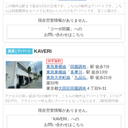
この物件は駅まで徒歩12分の立地です。こちらの物件はアパートです。こち
らは初期費用をカードでお支払いいただけるアパートです。近くに駅が2つ
あるため、用途や行き先に応じて駅を選...
現在空室情報がありません。
「コーポ田園」への
お問い合わせはこちら
KAVERI
賃貸 | アパート
仲手無料
東急東横線
「
田園調布
」駅 徒歩7分
東急東横線
「
多摩川
」駅 徒歩13分
東急大井町線
「
九品仏
」駅 徒歩21分
築32年
東京都
大田区
田園調布
４丁目9‐31
アクセスの良い徒歩7分の物件です。こちらの物件はアパートです。1フロア
2住戸の、プライバシー性も高いアパートとなっております。2駅利用可能な
ので、用途や行き先に応じて経路を選...
現在空室情報がありません。
「KAVERI」への
お問い合わせはこちら