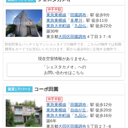
仲手半額
東急東横線
「
田園調布
」駅 徒歩9分
東急東横線
「
多摩川
」駅 徒歩11分
東急大井町線
「
九品仏
」駅 徒歩22分
築30年
東京都
大田区
田園調布
４丁目３７-６
防犯対策もバッチリなマンションタイプの物件です。こちらの物件では初期
費用をカードでお支払いいただけます。駅から徒歩9分に立地する物件で
す。平坦な場所にある物件なら毎日の移動...
現在空室情報がありません。
「シェスタカメオ」への
お問い合わせはこちら
コーポ田園
賃貸 | アパート
仲手半額
東急東横線
「
田園調布
」駅 徒歩12分
東急東横線
「
自由が丘
」駅 徒歩20分
東急大井町線
「
九品仏
」駅 徒歩16分
築6年
東京都
大田区
田園調布
５丁目２７-８