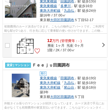
東急東横線
「
田園調布
」駅 徒歩13分
東急東横線
「
多摩川
」駅 徒歩16分
東急大井町線
「
九品仏
」駅 徒歩24分
築16年 / 37.00㎡
東京都
大田区
田園調布
５丁目52-17
初期費用のカード決済ができます。こちらの物件はアパートです。ご利用可
能な駅が2つあり、行き先に応じて乗車駅の使い分けができます。この物件
は、駅まで徒歩13分に立地しています。...
12
万
円
(管理費等：- )
1ヶ月
0ヶ月
敷金
礼金
1階 / 2K / 37.00㎡
Ｆｅｅｊｕ田園調布
賃貸 | マンション
敷0
東急東横線
「
田園調布
」駅 徒歩19分
東急大井町線
「
九品仏
」駅 徒歩18分
東急大井町線
「
尾山台
」駅 徒歩18分
築3年
東京都
大田区
田園調布
５丁目
外観タイル張りのマンションが好評となっています。カード決済で手元にお
金がなくても初期費用や家賃支払いができます。こちらはマンションタイプ