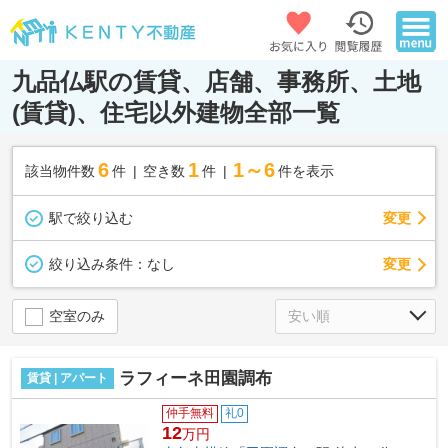
九品仏駅の賃貸、店舗、事務所、土地
(賃貸)、住宅以外建物全部一覧
6
1
1～6
該当物件数
件
空き数
件
件を表示
駅で絞り込む
変更
変更
絞り込み条件：
なし
空室のみ
ラフィーネ田園調布
賃貸 | アパート
仲手無料
礼0
12
万円