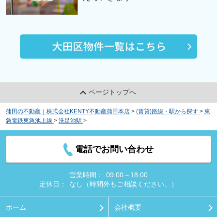
ページトップへ
蒲田の不動産｜株式会社KENTY不動産蒲田本店
>
(賃貸)路線・駅から探す
>
東
急電鉄東急池上線
>
洗足池駅
>
レオパレスフォンターナ
電話でお問い合わせ
営業時間：
09:00～18:00
定休日：
なし（時間外もご相談ください。）
ホーム
会社概要