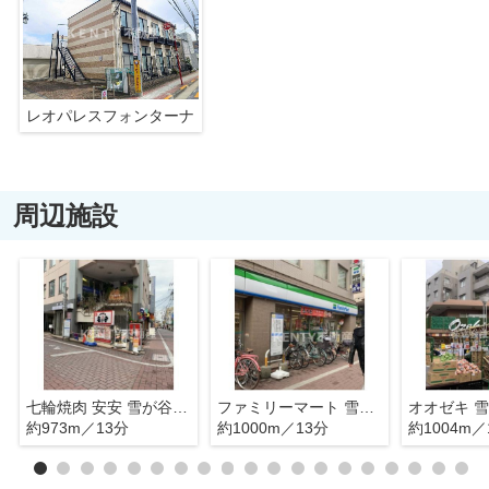
レオパレスフォンターナ
周辺施設
七輪焼肉 安安 雪が谷大塚店
ファミリーマート 雪谷大塚店
オオゼキ 
約973m／13分
約1000m／13分
約1004m／