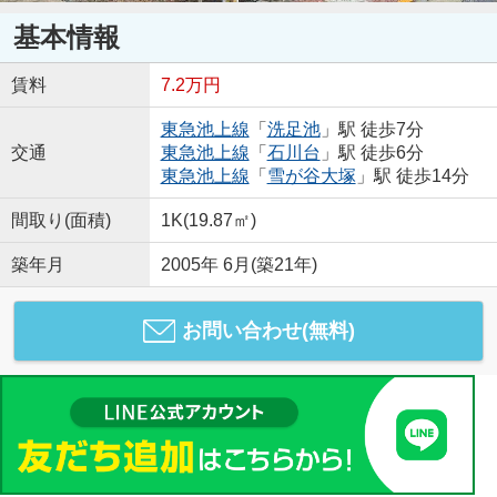
基本情報
賃料
7.2万円
東急池上線
「
洗足池
」駅 徒歩7分
交通
東急池上線
「
石川台
」駅 徒歩6分
東急池上線
「
雪が谷大塚
」駅 徒歩14分
間取り(面積)
1K(19.87㎡)
築年月
2005年 6月(築21年)
お問い合わせ(無料)