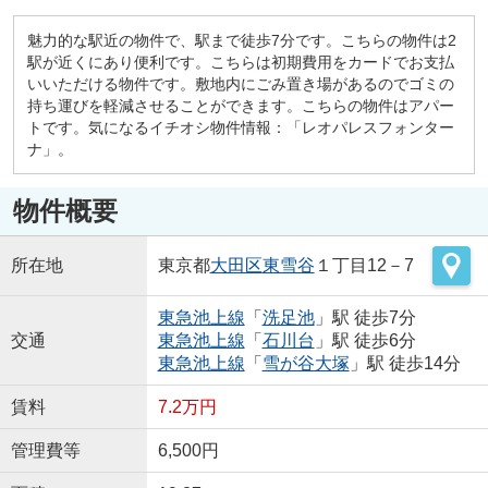
魅力的な駅近の物件で、駅まで徒歩7分です。こちらの物件は2
駅が近くにあり便利です。こちらは初期費用をカードでお支払
いいただける物件です。敷地内にごみ置き場があるのでゴミの
持ち運びを軽減させることができます。こちらの物件はアパー
トです。気になるイチオシ物件情報：「レオパレスフォンター
ナ」。
物件概要
所在地
東京都
大田区
東雪谷
１丁目12－7
東急池上線
「
洗足池
」駅 徒歩7分
交通
東急池上線
「
石川台
」駅 徒歩6分
東急池上線
「
雪が谷大塚
」駅 徒歩14分
賃料
7.2万円
管理費等
6,500円