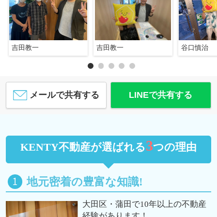
吉田教一
吉田教一
谷口慎治
メールで共有する
LINEで共有する
3
KENTY不動産が選ばれる
つの理由
地元密着の豊富な知識!
大田区・蒲田で10年以上の不動産
経験があります！