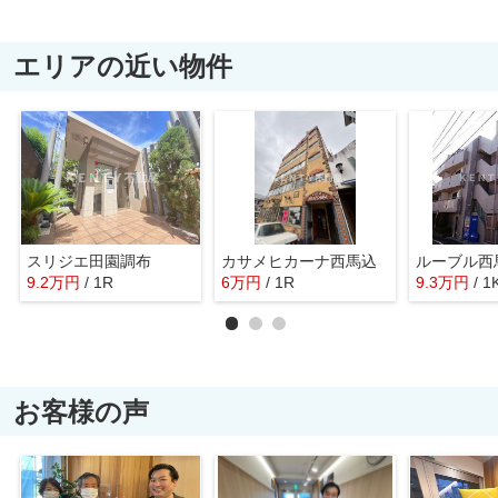
エリアの近い物件
スリジエ田園調布
カサメヒカーナ西馬込
ルーブル西
9.2
万
円
/ 1R
6
万
円
/ 1R
9.3
万
円
/ 1
お客様の声