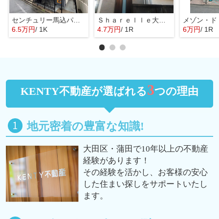
センチュリー馬込パートⅢ
Ｓｈａｒｅｌｌｅ大森Ⅱ
メゾン・ド
6.5万円
/ 1K
4.7万円
/ 1R
6万円
/ 1R
3
KENTY不動産が選ばれる
つの理由
地元密着の豊富な知識!
大田区・蒲田で10年以上の不動産
経験があります！
その経験を活かし、お客様の安心
した住まい探しをサポートいたし
ます。