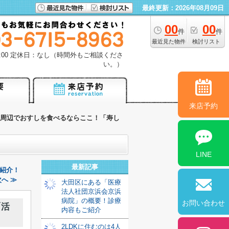
最終更新：2026年08月09日
00
00
件
件
最近見た物件
検討リスト
18:00 定休日：なし（時間外もご相談くださ
い。）
来店予約
周辺でおすしを食べるならここ！「寿し
LINE
最新記事
紹介！
へ ≫
大田区にある「医療
法人社団京浜会京浜
病院」の概要！診療
お問い合わせ
「活
内容もご紹介
2LDKに住むのは4人