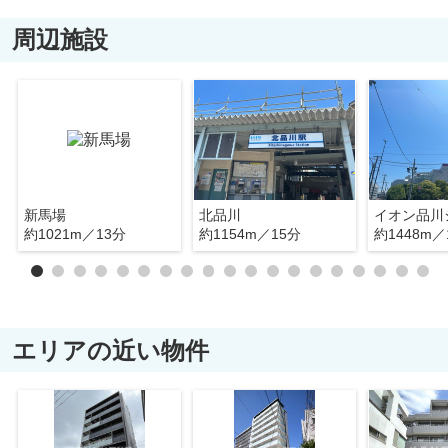
周辺施設
新馬場
北品川
イオン品川
約1021m／13分
約1154m／15分
約1448m／
エリアの近い物件