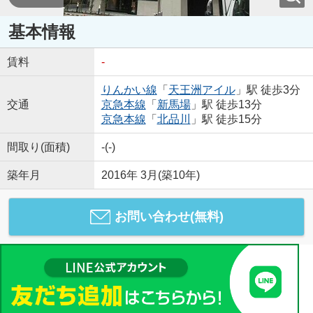
基本情報
賃料
-
りんかい線
「
天王洲アイル
」駅 徒歩3分
交通
京急本線
「
新馬場
」駅 徒歩13分
京急本線
「
北品川
」駅 徒歩15分
間取り(面積)
-(-)
築年月
2016年 3月(築10年)
お問い合わせ(無料)