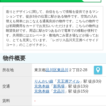
造りとデザインに関して、自信をもって情報を提供できるマン
ションです。徒歩3分の位置に駅がある物件です。空気の入れ
替えも簡単におこなえる通風良好の物件です。こちらの物件で
は初期費用をカードでお支払いいただけます。こちらの物件は
眺望良好です。周辺に駅が2つあるので電車での移動が便利で
す。共用部にはエレベータ・敷地内ごみ置き場などが揃ってお
り、とても充実しています。「レガリス品川天王洲ベイサイド
コート」のここがイチオシ。
物件概要
所在地
東京都
品川区
東品川
２丁目2-28
りんかい線
「
天王洲アイル
」駅 徒歩3分
交通
京急本線
「
新馬場
」駅 徒歩13分
京急本線
「
北品川
」駅 徒歩15分
賃料
-