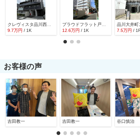
クレヴィスタ品川西大井Ⅱ
プラウドフラット戸越銀座
9.7
万
円
/ 1K
12.6
万
円
/ 1K
7.5
万
円
/ 1
お客様の声
吉田教一
吉田教一
谷口慎治