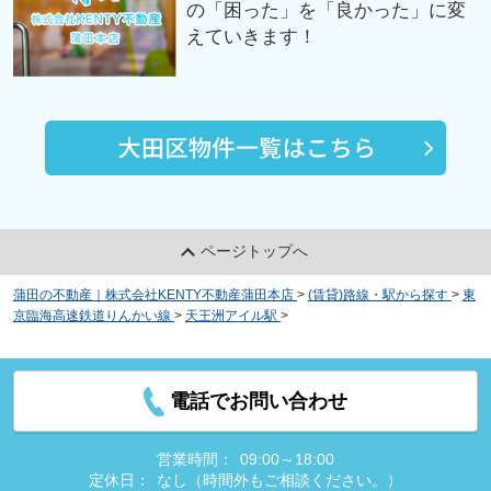
の「困った」を「良かった」に変
えていきます！
ページトップへ
蒲田の不動産｜株式会社KENTY不動産蒲田本店
>
(賃貸)路線・駅から探す
>
東
京臨海高速鉄道りんかい線
>
天王洲アイル駅
>
レガリス品川天王洲ベイサイド
コート
電話でお問い合わせ
営業時間：
09:00～18:00
定休日：
なし（時間外もご相談ください。）