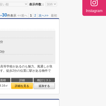
表示件数：
Instagram
30
件表示
<<前へ
1
2
次へ>>
最初
2分
3分
・高等学校があるのも魅力。風通しが良
す。徒歩2分の位置に駅がある物件で
面積
詳細
検討リスト
8.16㎡
詳細を見る
追加する