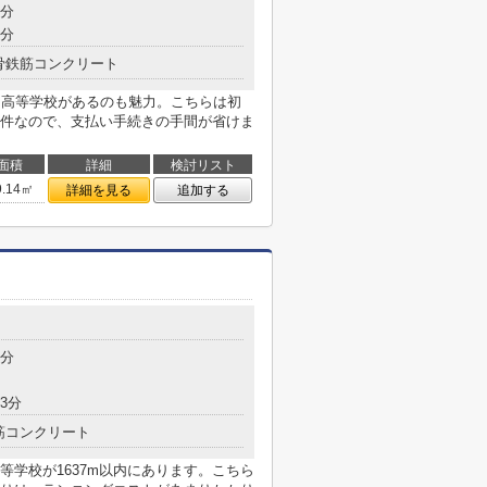
5分
9分
骨鉄筋コンクリート
・高等学校があるのも魅力。こちらは初
件なので、支払い手続きの手間が省けま
面積
詳細
検討リスト
9.14㎡
詳細を見る
追加する
4分
3分
筋コンクリート
学校が1637m以内にあります。こちら