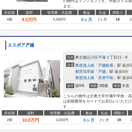
の物件はマンションです。外観タイル張
ませ...
所在階
賃料
管理費・共益費
敷金
礼金
間取り
9.5
万円
0ヶ月
4階
5,000円
1ヶ月
1K
1
エスポア戸越
東京都
品川区
平塚
３丁目11－9
住所
交通
東急池上線
「
戸越銀座
」駅 徒歩
都営浅草線
「
戸越
」駅 徒歩5分
東急池上線
「
荏原中延
」駅 徒歩
築9年
2階建
木造
築年
階数
構造
こちらの物件は文教大学付属中学校・高等
は初期費用をカードでお支払いいただけ
す。...
所在階
賃料
管理費・共益費
敷金
礼金
間取り
10.8
万円
0ヶ月
2階
3,000円
2ヶ月
1K