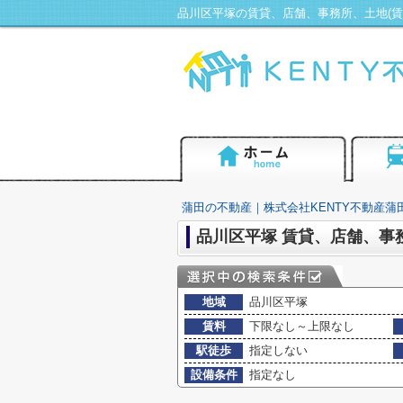
蒲田の不動産｜株式会社KENTY不動産蒲
品川区平塚 賃貸、店舗、事
地域
品川区平塚
賃料
下限なし～上限なし
駅徒歩
指定しない
設備条件
指定なし