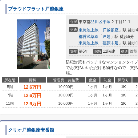
プラウドフラット戸越銀座
東京都
品川区
平塚
２丁目11-1
住所
交通
東急池上線
「
戸越銀座
」駅 徒歩
都営浅草線
「
戸越
」駅 徒歩6分
東急池上線
「
荏原中延
」駅 徒歩1
築6年
11階建
鉄筋
築年
階数
構造
防犯対策もバッチリなマンションタイプ
でお支払いいただける物件なので、支払
張...
所在階
賃料
管理費・共益費
敷金
礼金
間取り
12.6
万円
5階
10,000円
1ヶ月
1ヶ月
1K
2
12.6
万円
7階
10,000円
1ヶ月
1ヶ月
1K
2
12.9
万円
11階
10,000円
1ヶ月
1ヶ月
1K
2
クリオ戸越銀座壱番館