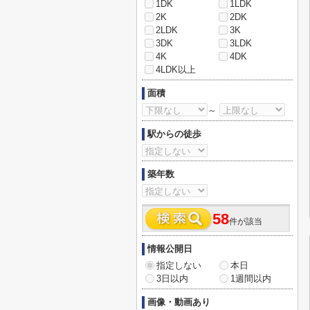
1DK
1LDK
2K
2DK
2LDK
3K
3DK
3LDK
4K
4DK
4LDK以上
面積
～
駅からの徒歩
築年数
58
件が該当
情報公開日
指定しない
本日
3日以内
1週間以内
画像・動画あり