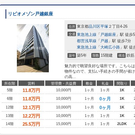
リビオメゾン戸越銀座
東京都
品川区
平塚
２丁目4-26
住所
交通
東急池上線
「
戸越銀座
」駅 徒歩
都営浅草線
「
戸越
」駅 徒歩7分
東急池上線
「
大崎広小路
」駅 徒
築5年
15階建
鉄筋
築年
階数
構造
魅力的で眺望良好な場所です。こちらは
物件なので、支払い手続きの手間が省け
の高...
所在階
賃料
管理費・共益費
敷金
礼金
間取り
11.8
万円
5階
10,000円
1ヶ月
1ヶ月
1K
11.8
万円
0ヶ月
6階
10,000円
1ヶ月
1K
12.1
万円
0ヶ月
12階
10,000円
1ヶ月
1K
12.2
万円
13階
10,000円
1ヶ月
1ヶ月
1K
25.5
万円
14階
15,000円
1ヶ月
1ヶ月
2LDK