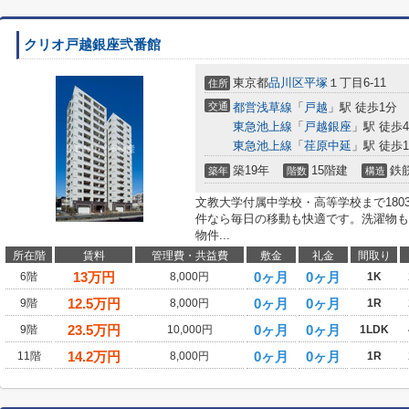
クリオ戸越銀座弐番館
東京都
品川区
平塚
１丁目6-11
住所
交通
都営浅草線
「
戸越
」駅 徒歩1分
東急池上線
「
戸越銀座
」駅 徒歩
東急池上線
「
荏原中延
」駅 徒歩1
築19年
15階建
鉄
築年
階数
構造
文教大学付属中学校・高等学校まで180
件なら毎日の移動も快適です。洗濯物も
物件...
所在階
賃料
管理費・共益費
敷金
礼金
間取り
13
万円
0ヶ月
0ヶ月
6階
8,000円
1K
12.5
万円
0ヶ月
0ヶ月
9階
8,000円
1R
23.5
万円
0ヶ月
0ヶ月
9階
10,000円
1LDK
14.2
万円
0ヶ月
0ヶ月
11階
8,000円
1R