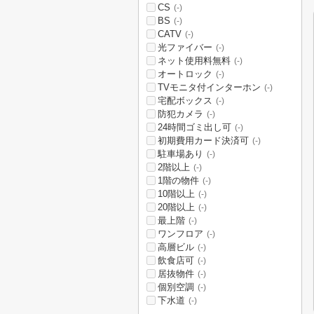
CS
(-)
BS
(-)
CATV
(-)
光ファイバー
(-)
ネット使用料無料
(-)
オートロック
(-)
TVモニタ付インターホン
(-)
宅配ボックス
(-)
防犯カメラ
(-)
24時間ゴミ出し可
(-)
初期費用カード決済可
(-)
駐車場あり
(-)
2階以上
(-)
1階の物件
(-)
10階以上
(-)
20階以上
(-)
最上階
(-)
ワンフロア
(-)
高層ビル
(-)
飲食店可
(-)
居抜物件
(-)
個別空調
(-)
下水道
(-)