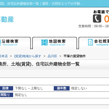
品川区平塚の賃貸、店舗、事務所、土地(賃貸)、住宅以外建物全部一覧｜蒲田・大田区エリアの不動産は株式会社KENTY不動産蒲田本店にお任せ！
営業時間：09:00～
田本店
>
(賃貸)地域から探す
>
品川区
>
平塚の賃貸物件
務所、土地(賃貸)、住宅以外建物全部一覧
面積
下限なし～上限なし
築年数
指定しない
間取り
指定なし