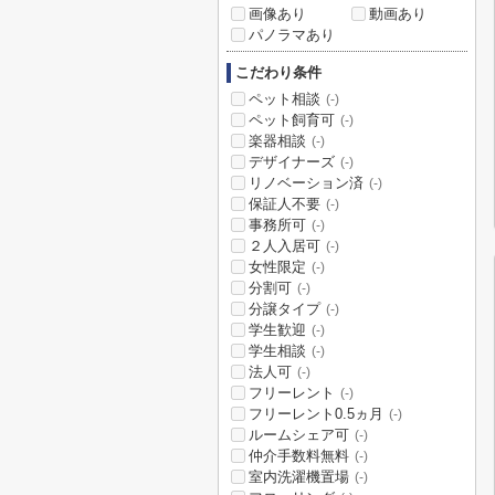
画像あり
動画あり
パノラマあり
こだわり条件
ペット相談
(-)
ペット飼育可
(-)
楽器相談
(-)
デザイナーズ
(-)
リノベーション済
(-)
保証人不要
(-)
事務所可
(-)
２人入居可
(-)
女性限定
(-)
分割可
(-)
分譲タイプ
(-)
学生歓迎
(-)
学生相談
(-)
法人可
(-)
フリーレント
(-)
フリーレント0.5ヵ月
(-)
ルームシェア可
(-)
仲介手数料無料
(-)
室内洗濯機置場
(-)