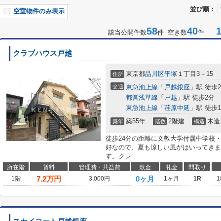
並び順：
空室物件のみ表示
58
40
1-
該当公開件数
件 空き数
件
クラブハウス戸越
東京都
品川区
平塚
１丁目3－15
住所
交通
東急池上線
「
戸越銀座
」駅 徒歩
都営浅草線
「
戸越
」駅 徒歩2分
東急池上線
「
荏原中延
」駅 徒歩1
築55年
2階建
木造
築年
階数
構造
徒歩24分の距離に文教大学付属中学校
好なので、夏も涼しい風がはいってきま
す。クレ...
所在階
賃料
管理費・共益費
敷金
礼金
間取り
7.2
万円
0ヶ月
1階
3,000円
1ヶ月
1R
1