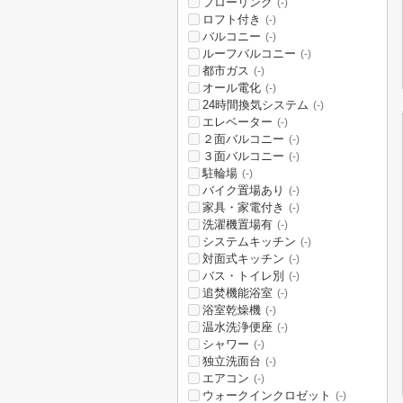
フローリング
(-)
ロフト付き
(-)
バルコニー
(-)
ルーフバルコニー
(-)
都市ガス
(-)
オール電化
(-)
24時間換気システム
(-)
エレベーター
(-)
２面バルコニー
(-)
３面バルコニー
(-)
駐輪場
(-)
バイク置場あり
(-)
家具・家電付き
(-)
洗濯機置場有
(-)
システムキッチン
(-)
対面式キッチン
(-)
バス・トイレ別
(-)
追焚機能浴室
(-)
浴室乾燥機
(-)
温水洗浄便座
(-)
シャワー
(-)
独立洗面台
(-)
エアコン
(-)
ウォークインクロゼット
(-)