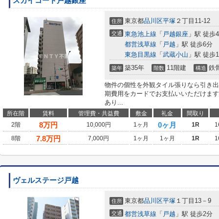
スカイコート戸越銀座
東京都
品川区
平塚
２丁目11-12
住所
交通
東急池上線
「
戸越銀座
」駅 徒歩
都営浅草線
「
戸越
」駅 徒歩6分
東急目黒線
「
武蔵小山
」駅 徒歩1
築35年
11階建
鉄
築年
階数
構造
物件の個性を外観タイル張りなら引き出
期費用をカードでお支払いいただけます
あり...
所在階
賃料
管理費・共益費
敷金
礼金
間取り
8
万円
0ヶ月
2階
10,000円
1ヶ月
1R
1
7.8
万円
8階
7,000円
1ヶ月
1ヶ月
1R
1
ヴェルステージ戸越
東京都
品川区
平塚
１丁目13－9
住所
交通
都営浅草線
「
戸越
」駅 徒歩2分