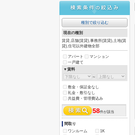
種別で絞り込む
現在の種別
賃貸,店舗(賃貸),事務所(賃貸),土地(賃
貸),住宅以外建物全部
アパート
マンション
一戸建て
▼賃料
～
敷金・保証金なし
礼金・敷引なし
共益費・管理費込み
58
件が該当
間取り
ワンルーム
1K