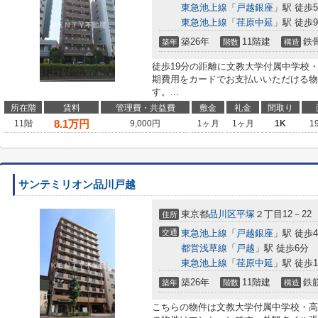
東急池上線
「
戸越銀座
」駅 徒歩
東急池上線
「
荏原中延
」駅 徒歩
築26年
11階建
鉄
築年
階数
構造
徒歩19分の距離に文教大学付属中学校
期費用をカードでお支払いいただける物
す。...
所在階
賃料
管理費・共益費
敷金
礼金
間取り
8.1
万円
11階
9,000円
1ヶ月
1ヶ月
1K
1
サンテミリオン品川戸越
東京都
品川区
平塚
２丁目12－22
住所
交通
東急池上線
「
戸越銀座
」駅 徒歩
都営浅草線
「
戸越
」駅 徒歩6分
東急池上線
「
荏原中延
」駅 徒歩1
築26年
11階建
鉄
築年
階数
構造
こちらの物件は文教大学付属中学校・高等