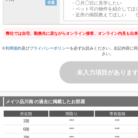
任意
弊社では自宅、勤務先に居ながらオンライン接客、オンライン内見も出来
※
利用規約
及び
プライバシーポリシー
を必ずお読みください。左記内容に同
さい。
未入力項目がありま
メイツ品川南
の過去に掲載したお部屋
所在階
間取り
専有面積
1階
***
***
6階
***
***
7階
***
***