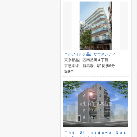
エルフォルテ品川サウスシティ
東京都品川区南品川４丁目
京急本線「新馬場」駅 徒歩6分
築9年
Ｔｈｅ Ｓｈｉｎａｇａｗａ Ｅａｓ