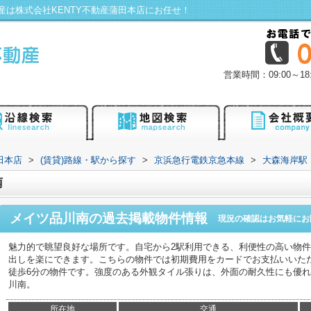
は株式会社KENTY不動産蒲田本店にお任せ！
営業時間：09:00～
田本店
>
(賃貸)路線・駅から探す
>
京浜急行電鉄京急本線
>
大森海岸駅
南
メイツ品川南
の過去掲載物件情報
現況の確認はお気軽にお
魅力的で眺望良好な場所です。自宅から2駅利用できる、利便性の高い物
出しを楽にできます。こちらの物件では初期費用をカードでお支払いいた
徒歩6分の物件です。強度のある外観タイル張りは、外面の耐久性にも優
川南。
所在地
交通