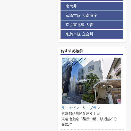
南大井
京急本線 大森海岸
京浜東北線 大森
京急本線 立会川
おすすめ物件
ラ・メゾン・リ・ブラン
東京都品川区荏原６丁目
東急池上線「荏原中延」駅 徒歩9分
築31年