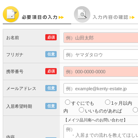
お名前
必須
フリガナ
任意
携帯番号
必須
メールアドレス
任意
すぐにでも
1ヶ月以内
入居希望時期
任意
内
いいものがあれば
【メイツ品川南へのお問い合わせ】
内容