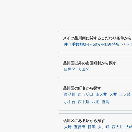
メイツ品川南に関するこだわり条件から
仲介手数料0円～50%不動産特集
ペッ
品川区以外の市区町村から探す
目黒区
大田区
品川区の町名から探す
東品川
西五反田
南大井
大井
上大崎
小山台
西中延
八潮
勝島
品川区にある駅から探す
大崎
五反田
目黒
大井町
西大井
大