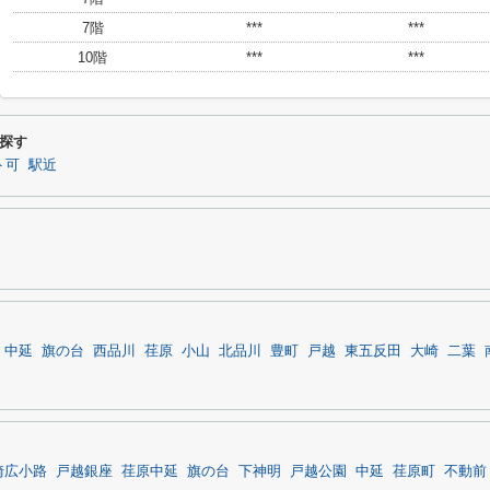
7階
***
***
10階
***
***
探す
ト可
駅近
中延
旗の台
西品川
荏原
小山
北品川
豊町
戸越
東五反田
大崎
二葉
崎広小路
戸越銀座
荏原中延
旗の台
下神明
戸越公園
中延
荏原町
不動前