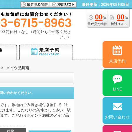
最終更新：2026年08月08日
00
00
件
件
最近見た物件
検討リスト
18:00 定休日：なし（時間外もご相談くださ
い。）
来店予約
>
メイツ品川南
LINE
問い合わせください。
件です。敷地内ごみ置き場付き物件でゴミ
だけます。こだわりの条件として多い、駅
れます。こだわりポイント満載のメイツ品
お問い合わせ
建物