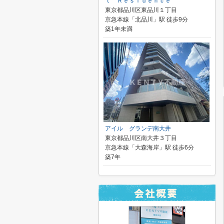
ｔ Ｒｅｓｉｄｅｎｃｅ
東京都品川区東品川１丁目
京急本線「北品川」駅 徒歩9分
築1年未満
アイル グランデ南大井
東京都品川区南大井３丁目
京急本線「大森海岸」駅 徒歩6分
築7年