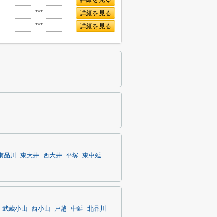
***
詳細を見る
***
詳細を見る
南品川
東大井
西大井
平塚
東中延
武蔵小山
西小山
戸越
中延
北品川