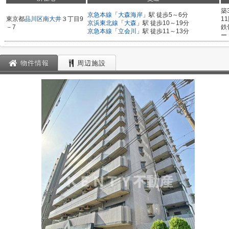
築
京急本線
「
大森海岸
」駅 徒歩5～6分
東京都
品川区
南大井
３丁目9
1
京浜東北線
「
大森
」駅 徒歩10～19分
－7
鉄
京急本線
「
立会川
」駅 徒歩11～13分
ー
物件情報
周辺施設