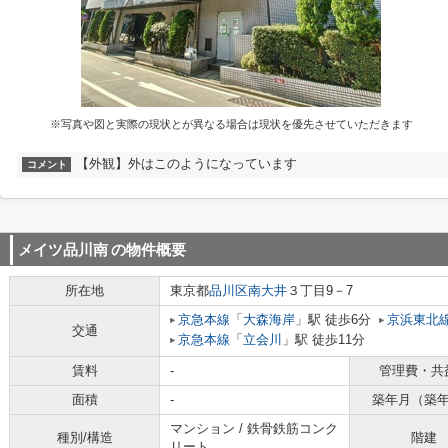
※写真や図と実際の現状とが異なる場合は現状を優先させていただきます
【外観】外はこのようになっています
コメント
メイツ品川南
の物件概要
所在地
東京都
品川区
南大井
３丁目9－7
京急本線
「
大森海岸
」駅 徒歩6分
京浜東北
交通
京急本線
「
立会川
」駅 徒歩11分
賃料
-
管理費・共
面積
-
築年月（築
マンション / 鉄骨鉄筋コンク
種別/構造
階建
リート