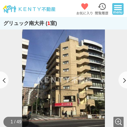
グリュック南大井 (
1
室)
1 / 49