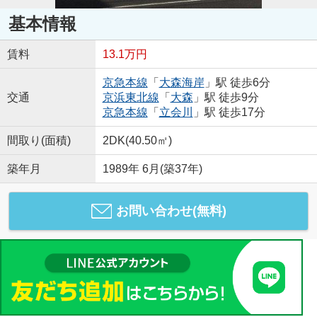
基本情報
賃料
13.1万円
京急本線
「
大森海岸
」駅 徒歩6分
交通
京浜東北線
「
大森
」駅 徒歩9分
京急本線
「
立会川
」駅 徒歩17分
間取り(面積)
2DK(40.50㎡)
築年月
1989年 6月(築37年)
お問い合わせ(無料)