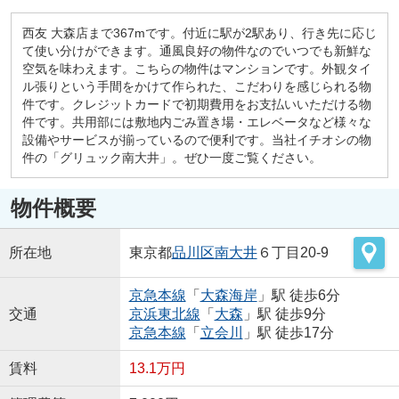
西友 大森店まで367mです。付近に駅が2駅あり、行き先に応じ
て使い分けができます。通風良好の物件なのでいつでも新鮮な
空気を味わえます。こちらの物件はマンションです。外観タイ
ル張りという手間をかけて作られた、こだわりを感じられる物
件です。クレジットカードで初期費用をお支払いいただける物
件です。共用部には敷地内ごみ置き場・エレベータなど様々な
設備やサービスが揃っているので便利です。当社イチオシの物
件の「グリュック南大井」。ぜひ一度ご覧ください。
物件概要
所在地
東京都
品川区
南大井
６丁目20-9
京急本線
「
大森海岸
」駅 徒歩6分
交通
京浜東北線
「
大森
」駅 徒歩9分
京急本線
「
立会川
」駅 徒歩17分
賃料
13.1万円