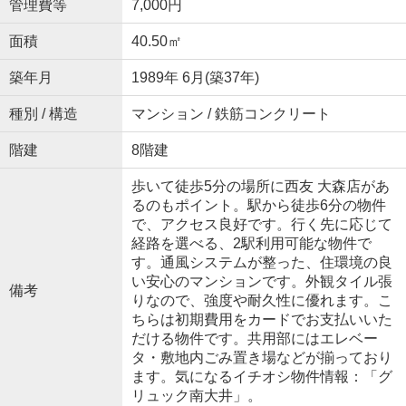
管理費等
7,000円
面積
40.50㎡
築年月
1989年 6月(築37年)
種別 / 構造
マンション / 鉄筋コンクリート
階建
8階建
歩いて徒歩5分の場所に西友 大森店があ
るのもポイント。駅から徒歩6分の物件
で、アクセス良好です。行く先に応じて
経路を選べる、2駅利用可能な物件で
す。通風システムが整った、住環境の良
い安心のマンションです。外観タイル張
備考
りなので、強度や耐久性に優れます。こ
ちらは初期費用をカードでお支払いいた
だける物件です。共用部にはエレベー
タ・敷地内ごみ置き場などが揃っており
ます。気になるイチオシ物件情報：「グ
リュック南大井」。