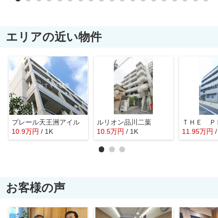
エリアの近い物件
プレール天王洲アイル
ルリオン品川二葉
10.9
万
円
/ 1K
10.5
万
円
/ 1K
11.95
万
円
お客様の声