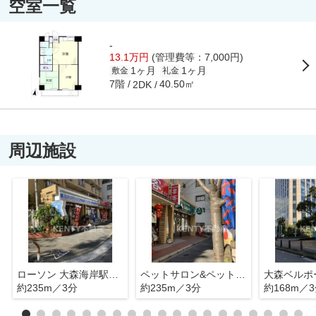
空室一覧
-
13.1万円
(管理費等：7,000円)
1ヶ月
1ヶ月
敷金
礼金
7階
40.50㎡
2DK
周辺施設
ローソン 大森海岸駅前店
ペットサロン&ペットホテル らぶはーと
大森ベルポ
約235m／3分
約235m／3分
約168m／