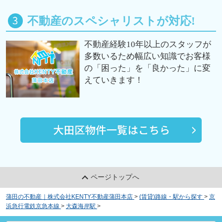
不動産のスペシャリストが対応!
不動産経験10年以上のスタッフが
多数いるため幅広い知識でお客様
の「困った」を「良かった」に変
えていきます！
ページトップへ
蒲田の不動産｜株式会社KENTY不動産蒲田本店
>
(賃貸)路線・駅から探す
>
京
浜急行電鉄京急本線
>
大森海岸駅
>
グリュック南大井