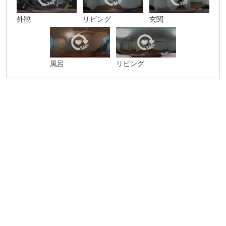
外観
リビング
玄関
風呂
リビング