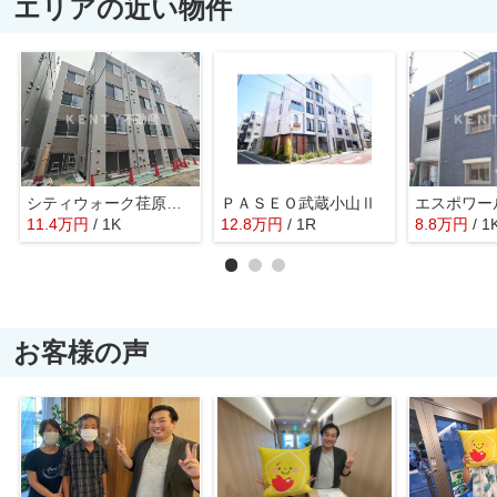
エリアの近い物件
シティウォーク荏原中延
ＰＡＳＥＯ武蔵小山Ⅱ
エスポワー
11.4
万
円
/ 1K
12.8
万
円
/ 1R
8.8
万
円
/ 1
お客様の声