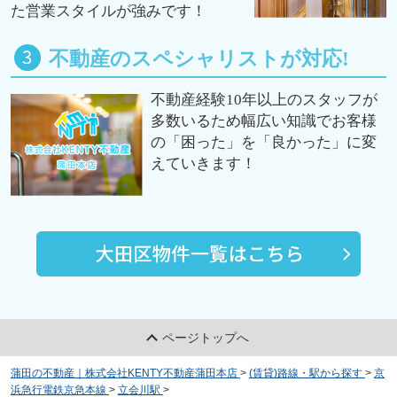
た営業スタイルが強みです！
不動産のスペシャリストが対応!
不動産経験10年以上のスタッフが
多数いるため幅広い知識でお客様
の「困った」を「良かった」に変
えていきます！
ページトップへ
蒲田の不動産｜株式会社KENTY不動産蒲田本店
>
(賃貸)路線・駅から探す
>
京
浜急行電鉄京急本線
>
立会川駅
>
ＳＴＲＩＰＥＳ東大井