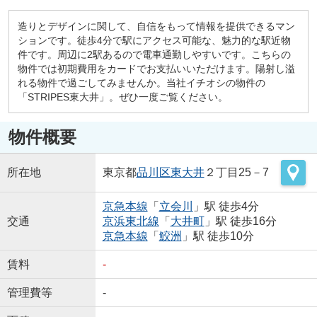
造りとデザインに関して、自信をもって情報を提供できるマン
ションです。徒歩4分で駅にアクセス可能な、魅力的な駅近物
件です。周辺に2駅あるので電車通勤しやすいです。こちらの
物件では初期費用をカードでお支払いいただけます。陽射し溢
れる物件で過ごしてみませんか。当社イチオシの物件の
「STRIPES東大井」。ぜひ一度ご覧ください。
物件概要
所在地
東京都
品川区
東大井
２丁目25－7
京急本線
「
立会川
」駅 徒歩4分
交通
京浜東北線
「
大井町
」駅 徒歩16分
京急本線
「
鮫洲
」駅 徒歩10分
賃料
-
管理費等
-