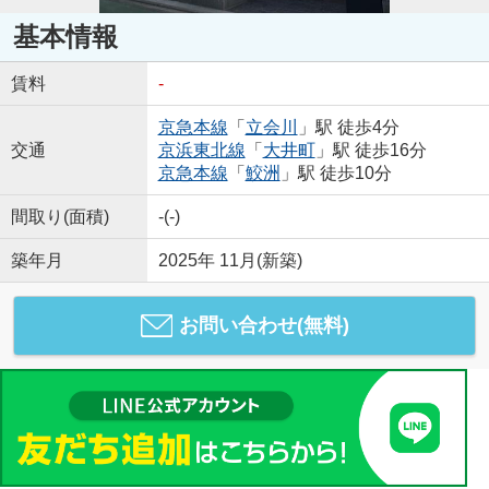
基本情報
賃料
-
京急本線
「
立会川
」駅 徒歩4分
交通
京浜東北線
「
大井町
」駅 徒歩16分
京急本線
「
鮫洲
」駅 徒歩10分
間取り(面積)
-(-)
築年月
2025年 11月(新築)
お問い合わせ(無料)