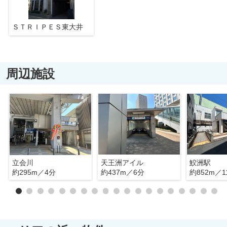
ＳＴＲＩＰＥＳ東大井
周辺施設
立会川
天王洲アイル
鮫洲駅
約295m／4分
約437m／6分
約852m／1