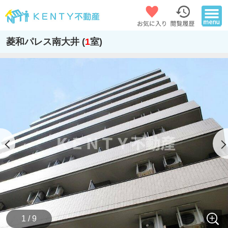
菱和パレス南大井 (
1
室)
1 / 9