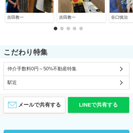
吉田教一
吉田教一
谷口慎治
こだわり特集
仲介手数料0円～50%不動産特集
駅近
メールで共有する
LINEで共有する