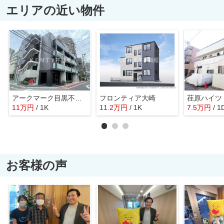
エリアの近い物件
アークマーク目黒不動前
フロンティア大崎
荏原ハイツ
11
万
円
/ 1K
11.2
万
円
/ 1K
7.5
万
円
/ 1
お客様の声