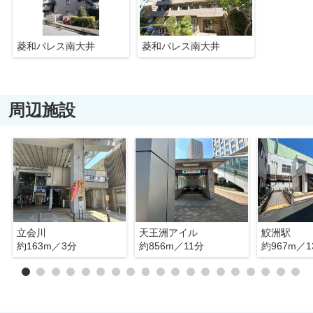
菱和パレス南大井
菱和パレス南大井
周辺施設
立会川
天王洲アイル
鮫洲駅
約163m／3分
約856m／11分
約967m／1