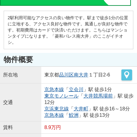
2駅利用可能なアクセスの良い物件です。駅まで徒歩1分の位置
に立地する、アクセス良好な物件です。風通しが良好な物件で
す。初期費用はカードで決済いただけます。こちらはマンショ
ンタイプになります。「菱和パレス南大井」のここがイチオ
シ。
物件概要
所在地
東京都
品川区
南大井
１丁目2-6
京急本線
「
立会川
」駅 徒歩1分
東京モノレール
「
大井競馬場前
」駅 徒歩
交通
12分
京浜東北線
「
大井町
」駅 徒歩16～18分
京急本線
「
鮫洲
」駅 徒歩13分
賃料
8.9万円