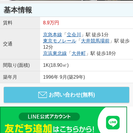
基本情報
賃料
8.9万円
京急本線
「
立会川
」駅 徒歩1分
東京モノレール
「
大井競馬場前
」駅 徒歩
交通
12分
京浜東北線
「
大井町
」駅 徒歩18分
間取り(面積)
1K(18.90㎡)
築年月
1996年 9月(築29年)
お問い合わせ(無料)