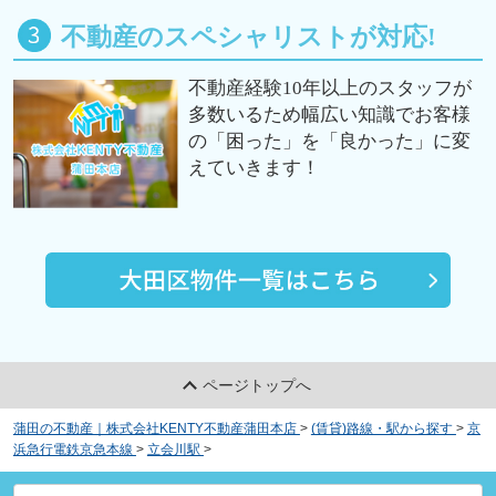
不動産のスペシャリストが対応!
不動産経験10年以上のスタッフが
多数いるため幅広い知識でお客様
の「困った」を「良かった」に変
えていきます！
ページトップへ
蒲田の不動産｜株式会社KENTY不動産蒲田本店
>
(賃貸)路線・駅から探す
>
京
浜急行電鉄京急本線
>
立会川駅
>
菱和パレス南大井