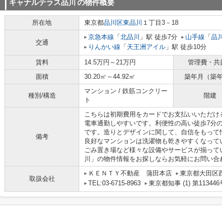
キャナルテラス品川
の物件概要
所在地
東京都
品川区
東品川
１丁目3－18
京急本線
「
北品川
」駅 徒歩7分
山手線
「
品
交通
りんかい線
「
天王洲アイル
」駅 徒歩10分
賃料
14.5万円～21万円
管理費・共
面積
30.20㎡～44.92㎡
築年月（築
マンション / 鉄筋コンクリー
種別/構造
階建
ト
こちらは初期費用をカードでお支払いいただけ
電車通勤しやすいです。利便性の高い徒歩7分
です。造りとデザインに関して、自信をもって
備考
良好なマンションは洗濯物も乾きやすくなって
ごみ置き場など様々な設備やサービスが揃って
川」の物件情報をお探しならお気軽にお問い合
ＫＥＮＴＹ不動産 蒲田本店
東京都大田区
取扱会社
TEL:03-6715-8963
東京都知事 (1) 第113446