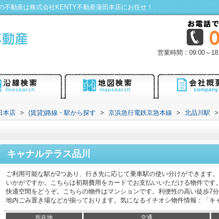
不動産は株式会社KENTY不動産蒲田本店にお任せ！
営業時間：09:00～
田本店
>
(賃貸)路線・駅から探す
>
京浜急行電鉄京急本線
>
北品川駅
>
キャナルテラス品川
ご利用可能な駅が2つあり、行き先に応じて乗車駅の使い分けができます
いかがですか。こちらは初期費用をカードでお支払いいただける物件です
快適空間をどうぞ。こちらの物件はマンションです。利便性の高い徒歩7
地内ごみ置き場などが揃っております。気になるイチオシ物件情報：「キ
所在地
交通