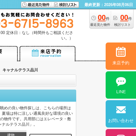
最終更新：2026年08月06日
00
00
件
件
最近見た物件
検討リスト
18:00 定休日：なし（時間外もご相談くださ
い。）
来店予約
キャナルテラス品川
LINE
。眺めの良い物件探しは、こちらの場所は
。夏場は特に涼しい通風良好な環境の良い
分の物件です。共用部にはエレベータ・敷
お問い合わせ
ャナルテラス品川」。
建物