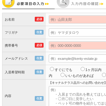
お名前
必須
フリガナ
任意
携帯番号
必須
メールアドレス
任意
すぐにでも
1ヶ月以内
入居希望時期
任意
内
いいものがあれば
【キャナルテラス品川へのお問い合わせ
内容
任意