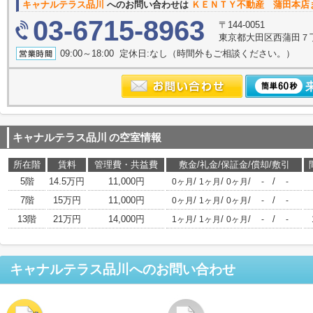
キャナルテラス品川
へのお問い合わせは
ＫＥＮＴＹ不動産 蒲田本店
03-6715-8963
〒144-0051
東京都大田区西蒲田７
09:00～18:00 定休日:なし（時間外もご相談ください。）
キャナルテラス品川
の空室情報
所在階
賃料
管理費・共益費
敷金/礼金/保証金/償却/敷引
5階
14.5万円
11,000円
/
/
/
/
0ヶ月
1ヶ月
0ヶ月
-
-
7階
15万円
11,000円
/
/
/
/
0ヶ月
1ヶ月
0ヶ月
-
-
13階
21万円
14,000円
/
/
/
/
1ヶ月
1ヶ月
0ヶ月
-
-
キャナルテラス品川
へのお問い合わせ