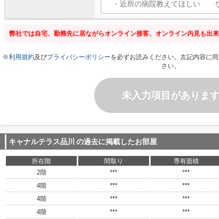
弊社では自宅、勤務先に居ながらオンライン接客、オンライン内見も出来
※
利用規約
及び
プライバシーポリシー
を必ずお読みください。左記内容に同
さい。
未入力項目がありま
キャナルテラス品川
の過去に掲載したお部屋
所在階
間取り
専有面積
2階
***
***
4階
***
***
4階
***
***
4階
***
***