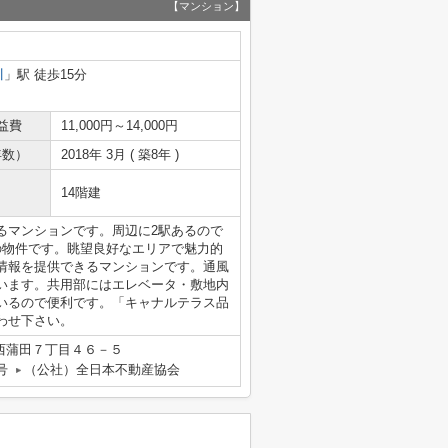
【マンション】
川
」駅 徒歩15分
益費
11,000円～14,000円
年数）
2018年 3月 ( 築8年 )
14階建
るマンションです。周辺に2駅あるので
の物件です。眺望良好なエリアで魅力的
情報を提供できるマンションです。通風
います。共用部にはエレベータ・敷地内
いるので便利です。「キャナルテラス品
わせ下さい。
西蒲田７丁目４６－５
号
（公社）全日本不動産協会