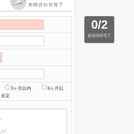
0
/
2
必須項目完了
3ヶ月以内
6ヶ月以
未定
】