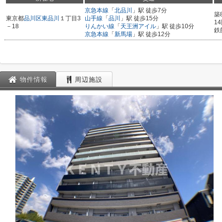
京急本線
「
北品川
」駅 徒歩7分
築
東京都
品川区
東品川
１丁目3
山手線
「
品川
」駅 徒歩15分
1
－18
りんかい線
「
天王洲アイル
」駅 徒歩10分
鉄
京急本線
「
新馬場
」駅 徒歩12分
物件情報
周辺施設