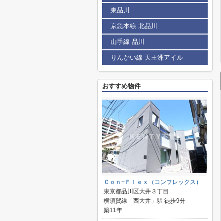
東品川
京急本線 北品川
山手線 品川
りんかい線 天王洲アイル
おすすめ物件
Ｃｏｎ−Ｆｌｅｘ（コンフレックス）
東京都品川区大井３丁目
横須賀線「西大井」駅 徒歩9分
築11年