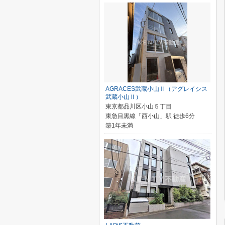
AGRACES武蔵小山Ⅱ（アグレイシス
武蔵小山Ⅱ）
東京都品川区小山５丁目
東急目黒線「西小山」駅 徒歩6分
築1年未満