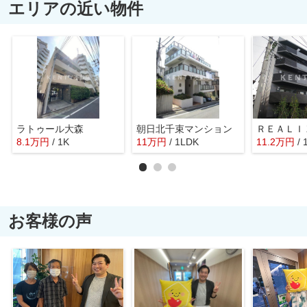
エリアの近い物件
ラトゥール大森
朝日北千束マンション
ＲＥＡＬＩ
8.1
万
円
/ 1K
11
万
円
/ 1LDK
11.2
万
円
/ 
お客様の声