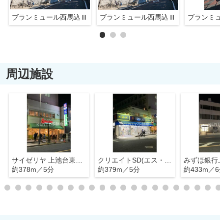
ブランミュール西馬込Ⅲ
ブランミュール西馬込Ⅲ
ブランミ
周辺施設
サイゼリヤ 上池台東光ビル店
クリエイトSD(エス・ディー) 大田区上池台店
みずほ銀行
約378m／5分
約379m／5分
約433m／