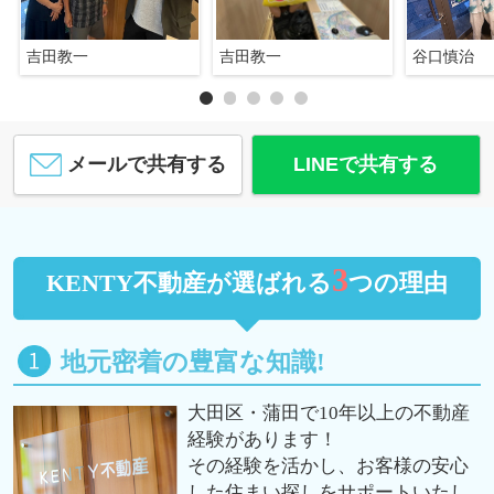
吉田教一
吉田教一
谷口慎治
メールで共有する
LINEで共有する
3
KENTY不動産が選ばれる
つの理由
地元密着の豊富な知識!
大田区・蒲田で10年以上の不動産
経験があります！
その経験を活かし、お客様の安心
した住まい探しをサポートいたし