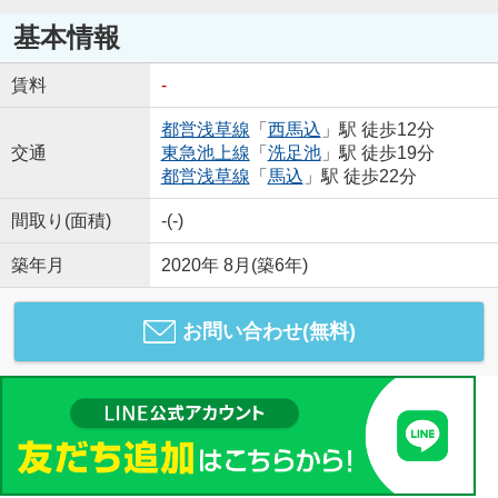
基本情報
賃料
-
都営浅草線
「
西馬込
」駅 徒歩12分
交通
東急池上線
「
洗足池
」駅 徒歩19分
都営浅草線
「
馬込
」駅 徒歩22分
間取り(面積)
-(-)
築年月
2020年 8月(築6年)
お問い合わせ(無料)