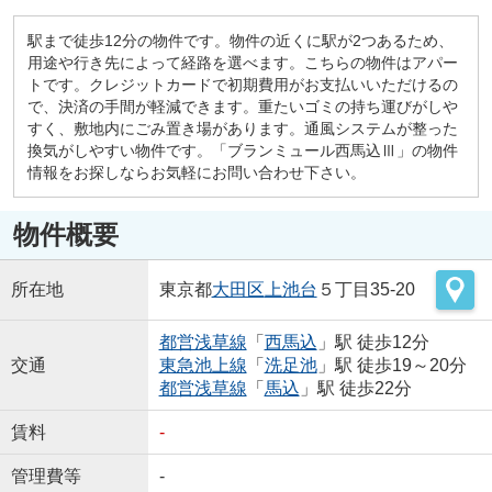
駅まで徒歩12分の物件です。物件の近くに駅が2つあるため、
用途や行き先によって経路を選べます。こちらの物件はアパー
トです。クレジットカードで初期費用がお支払いいただけるの
で、決済の手間が軽減できます。重たいゴミの持ち運びがしや
すく、敷地内にごみ置き場があります。通風システムが整った
換気がしやすい物件です。「ブランミュール西馬込Ⅲ」の物件
情報をお探しならお気軽にお問い合わせ下さい。
物件概要
所在地
東京都
大田区
上池台
５丁目35-20
都営浅草線
「
西馬込
」駅 徒歩12分
交通
東急池上線
「
洗足池
」駅 徒歩19～20分
都営浅草線
「
馬込
」駅 徒歩22分
賃料
-
管理費等
-