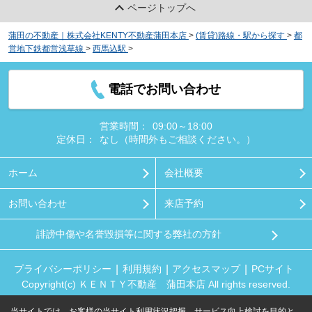
ページトップへ
蒲田の不動産｜株式会社KENTY不動産蒲田本店
>
(賃貸)路線・駅から探す
>
都
営地下鉄都営浅草線
>
西馬込駅
>
サンビレッジ
電話でお問い合わせ
営業時間：
09:00～18:00
定休日：
なし（時間外もご相談ください。）
ホーム
会社概要
お問い合わせ
来店予約
誹謗中傷や名誉毀損等に関する弊社の方針
プライバシーポリシー
利用規約
アクセスマップ
PCサイト
Copyright(c) ＫＥＮＴＹ不動産 蒲田本店 All rights reserved.
当サイトでは、お客様の当サイト利用状況把握、サービス向上検討を目的と