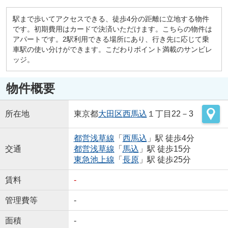
駅まで歩いてアクセスできる、徒歩4分の距離に立地する物件
です。初期費用はカードで決済いただけます。こちらの物件は
アパートです。2駅利用できる場所にあり、行き先に応じて乗
車駅の使い分けができます。こだわりポイント満載のサンビレ
ッジ。
物件概要
所在地
東京都
大田区
西馬込
１丁目22－3
都営浅草線
「
西馬込
」駅 徒歩4分
交通
都営浅草線
「
馬込
」駅 徒歩15分
東急池上線
「
長原
」駅 徒歩25分
賃料
-
管理費等
-
面積
-