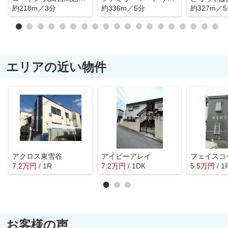
約218m／3分
約336m／5分
約327m／
エリアの近い物件
アクロス東雪谷
アイビーアレイ
フェイスコ
7.2
万
円
/ 1R
7.2
万
円
/ 1DK
5.5
万
円
/ 1
お客様の声