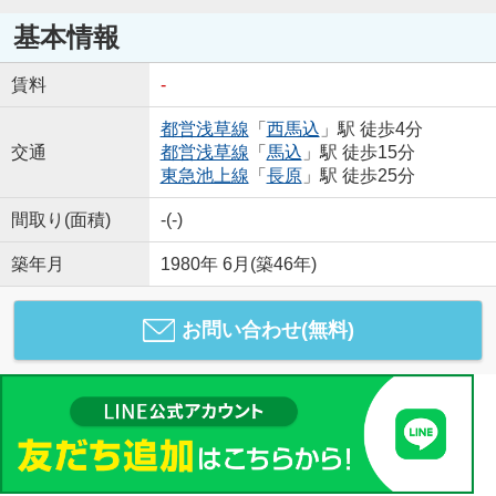
基本情報
賃料
-
都営浅草線
「
西馬込
」駅 徒歩4分
交通
都営浅草線
「
馬込
」駅 徒歩15分
東急池上線
「
長原
」駅 徒歩25分
間取り(面積)
-(-)
築年月
1980年 6月(築46年)
お問い合わせ(無料)