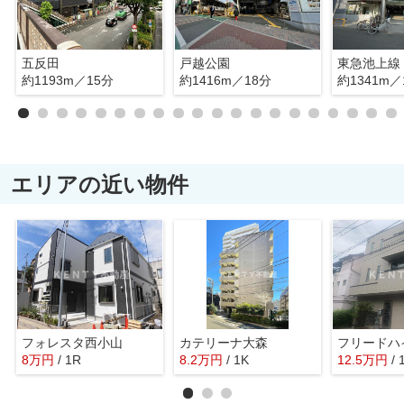
五反田
戸越公園
約1193m／15分
約1416m／18分
約1341m／
エリアの近い物件
フォレスタ西小山
カテリーナ大森
フリードハ
8
万
円
/ 1R
8.2
万
円
/ 1K
12.5
万
円
/ 