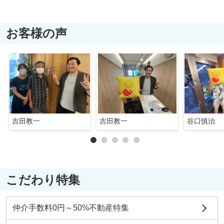
お客様の声
吉田教一
吉田教一
谷口慎治
こだわり特集
仲介手数料0円～50%不動産特集