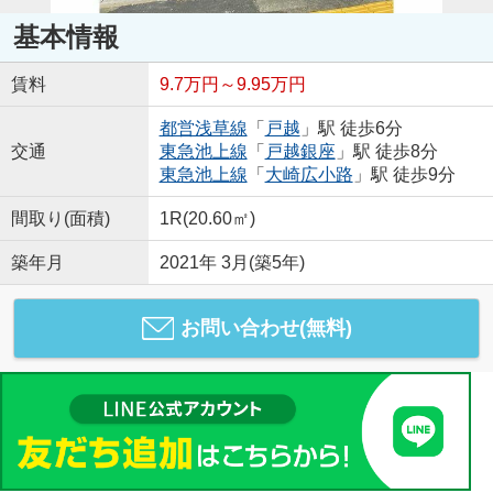
基本情報
賃料
9.7万円～9.95万円
都営浅草線
「
戸越
」駅 徒歩6分
交通
東急池上線
「
戸越銀座
」駅 徒歩8分
東急池上線
「
大崎広小路
」駅 徒歩9分
間取り(面積)
1R(20.60㎡)
築年月
2021年 3月(築5年)
お問い合わせ(無料)