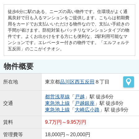
徒歩6分に駅のある、ニーズの高い物件です。住環境がよく通
風良好で日も入るマンションをご提供します。こちらは初期費
用をカードでお支払いいただける物件なので、支払い手続きの
手間が省けます。防犯対策もバッチリなマンションタイプの物
件です。よくお出かけをする方にも便利な、2駅利用可能なマ
ンションです。エレベーター付きの物件です。「エルフォルテ
五反田」のここがイチオシ。
物件概要
所在地
東京都
品川区
西五反田
８丁目
都営浅草線
「
戸越
」駅 徒歩6分
交通
東急池上線
「
戸越銀座
」駅 徒歩8分
東急池上線
「
大崎広小路
」駅 徒歩9分
賃料
9.7万円～9.95万円
管理費等
18,000円～20,000円