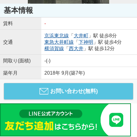
基本情報
賃料
-
京浜東北線
「
大井町
」駅 徒歩8分
交通
東急大井町線
「
下神明
」駅 徒歩4分
横須賀線
「
西大井
」駅 徒歩12分
間取り(面積)
-(-)
築年月
2018年 9月(築7年)
お問い合わせ(無料)