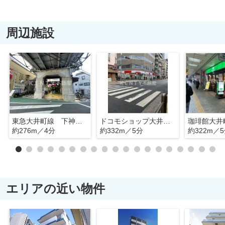
周辺施設
東急大井町線 下神明駅
ドコモショップ大井町店
珈琲館大井
約276m／4分
約332m／5分
約322m／
エリアの近い物件