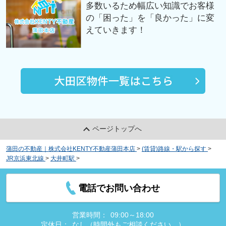
多数いるため幅広い知識でお客様
の「困った」を「良かった」に変
えていきます！
ページトップへ
蒲田の不動産｜株式会社KENTY不動産蒲田本店
>
(賃貸)路線・駅から探す
>
JR京浜東北線
>
大井町駅
>
ＬＡＰＩＳ大井町Ⅱ
電話でお問い合わせ
営業時間：
09:00～18:00
定休日：
なし（時間外もご相談ください。）