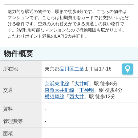
魅力的な駅近の物件で、駅まで徒歩8分です。こちらの物件は
マンションです。こちらは初期費用をカードでお支払いいただ
ける物件です。空気の入れ替えができる風通しの良い物件で
す。2駅利用可能なマンションなので行動範囲も広がります。
こだわりポイント満載のLAPIS大井町Ⅱ。
物件概要
所在地
東京都
品川区
二葉
１丁目17-16
京浜東北線
「
大井町
」駅 徒歩8分
交通
東急大井町線
「
下神明
」駅 徒歩4分
横須賀線
「
西大井
」駅 徒歩12分
賃料
-
管理費等
-
面積
-