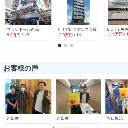
プランドール西品川
ミリアレジデンス大崎
12.4
万
円
/ 
8.8
万
円
/ 1R
12.9
万
円
/ 1K
お客様の声
吉田教一
吉田教一
谷口慎治