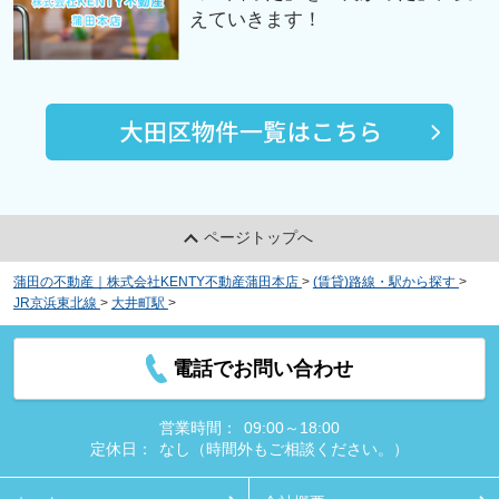
えていきます！
ページトップへ
蒲田の不動産｜株式会社KENTY不動産蒲田本店
>
(賃貸)路線・駅から探す
>
JR京浜東北線
>
大井町駅
>
マイナビＳＴＡＹ大井町２（ドエルイン大井町）
電話でお問い合わせ
営業時間：
09:00～18:00
定休日：
なし（時間外もご相談ください。）