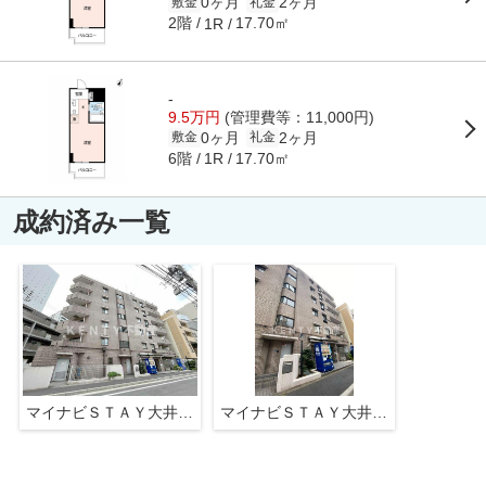
0ヶ月
2ヶ月
敷金
礼金
2階
17.70㎡
1R
-
9.5万円
(管理費等：11,000円)
0ヶ月
2ヶ月
敷金
礼金
6階
17.70㎡
1R
成約済み一覧
マイナビＳＴＡＹ大井町２（ドエルイン大井町）
マイナビＳＴＡＹ大井町２（ドエルイン大井町）