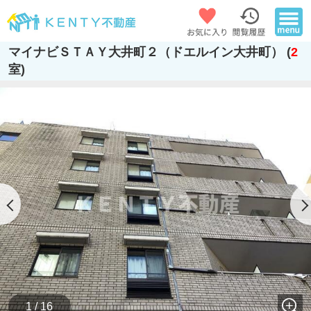
マイナビＳＴＡＹ大井町２（ドエルイン大井町） (
2
室)
1 / 16