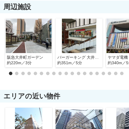
周辺施設
阪急大井町ガーデン
バーガーキング 大井町店
約220m／3分
約351m／5分
約340m／
エリアの近い物件