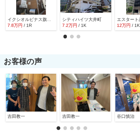
イクシオルピナス旗の台
シティハイツ大井町
7.8
万
円
/ 1R
7.2
万
円
/ 1K
12
万
円
/ 1K
お客様の声
吉田教一
吉田教一
谷口慎治