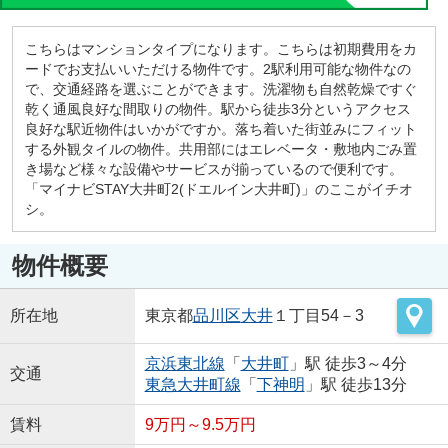
こちらはマンションタイプになります。こちらは初期費用をカ
ードでお支払いいただける物件です。2駅利用可能な物件なの
で、交通経路を選ぶことができます。洗濯物も自然乾燥ですぐ
乾く通風良好な間取りの物件。駅から徒歩3分というアクセス
良好な駅近物件はいかがですか。落ち着いた街並みにフィット
する外観タイルの物件。共用部にはエレベータ・敷地内ごみ置
き場など様々な設備やサービスが揃っているので便利です。
「マイナビSTAY大井町2(ドエルイン大井町)」のここがイチオ
シ。
物件概要
所在地
東京都
品川区
大井
１丁目54－3
京浜東北線
「
大井町
」駅 徒歩3～4分
交通
東急大井町線
「
下神明
」駅 徒歩13分
賃料
9万円～9.5万円