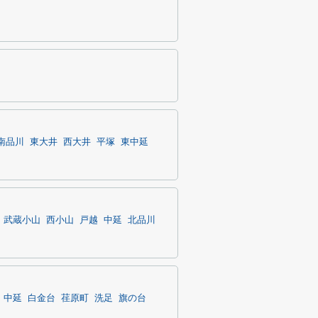
南品川
東大井
西大井
平塚
東中延
武蔵小山
西小山
戸越
中延
北品川
中延
白金台
荏原町
洗足
旗の台