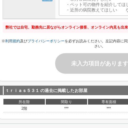
弊社では自宅、勤務先に居ながらオンライン接客、オンライン内見も出来
※
利用規約
及び
プライバシーポリシー
を必ずお読みください。左記内容に同
さい。
未入力項目がありま
ｔｒｉａｓ５３１
の過去に掲載したお部屋
所在階
間取り
専有面積
2階
***
***