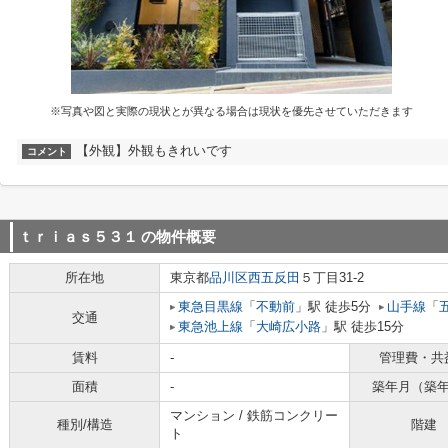
※写真や図と実際の現状とが異なる場合は現状を優先させていただきます
【外観】外観もきれいです
コメント
ｔｒｉａｓ５３１
の物件概要
所在地
東京都
品川区
西五反田
５丁目31-2
東急目黒線
「
不動前
」駅 徒歩5分
山手線
「
交通
東急池上線
「
大崎広小路
」駅 徒歩15分
賃料
-
管理費・共
面積
-
築年月（築
マンション / 鉄筋コンクリー
種別/構造
階建
ト