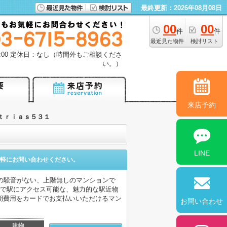
最終更新：2026年08月08日
00
00
件
件
最近見た物件
検討リスト
18:00 定休日：なし（時間外もご相談くださ
い。）
来店予約
ｔｒｉａｓ５３１
LINE
軽にお問い合わせください。
の騒音がない、上階無しのマンションで
分で駅にアクセス可能な、魅力的な駅近物
期費用をカードでお支払いいただけるマン
お問い合わせ
建物