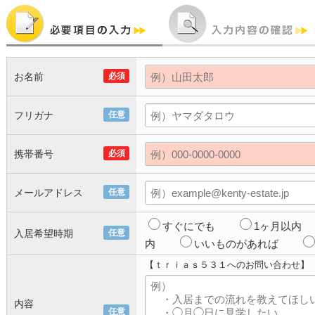
お名前
必須
フリガナ
任意
携帯番号
必須
メールアドレス
任意
すぐにでも
1ヶ月以内
入居希望時期
任意
内
いいものがあれば
【ｔｒｉａｓ５３１へのお問い合わせ】
内容
任意