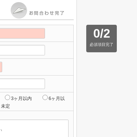
0
/
2
必須項目完了
3ヶ月以内
6ヶ月以
未定