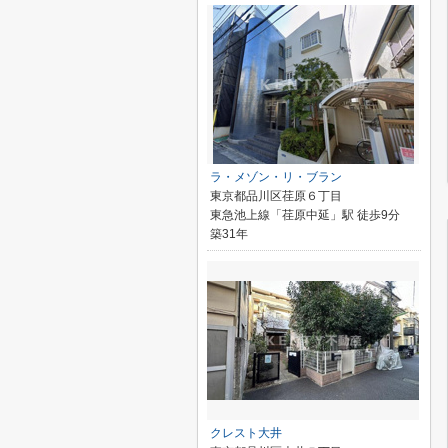
ラ・メゾン・リ・ブラン
東京都品川区荏原６丁目
東急池上線「荏原中延」駅 徒歩9分
築31年
クレスト大井