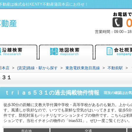
動産は株式会社KENTY不動産蒲田本店にお任せ！
営業時間：09:00～
田本店
>
(賃貸)路線・駅から探す
>
東急電鉄東急目黒線
>
不動前駅
>
５３１
ｔｒｉａｓ５３１
の過去掲載物件情報
現況の確認はお気
徒歩30分の距離に文教大学付属中学校・高等学校があるのも魅力。上から
す。風通しが良好なので、いつでも新鮮な空気がはいってきます。徒歩5
件です。防犯対策もバッチリなマンションタイプの物件です。こちらは初
ションです。当社イチオシの物件の「trias531」。ぜひ一度ご覧ください。
所在地
交通