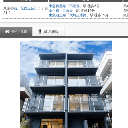
東急目黒線
「
不動前
」駅 徒歩5分
築
東京都
品川区
西五反田
５丁目
山手線
「
五反田
」駅 徒歩14分
4
31-2
東急池上線
「
大崎広小路
」駅 徒歩15分
鉄
物件情報
周辺施設