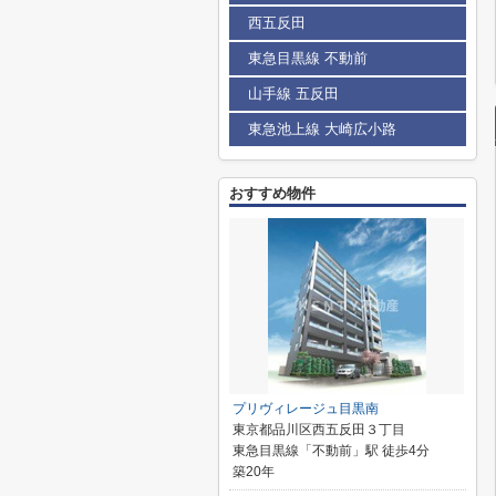
西五反田
東急目黒線 不動前
山手線 五反田
東急池上線 大崎広小路
おすすめ物件
プリヴィレージュ目黒南
東京都品川区西五反田３丁目
東急目黒線「不動前」駅 徒歩4分
築20年