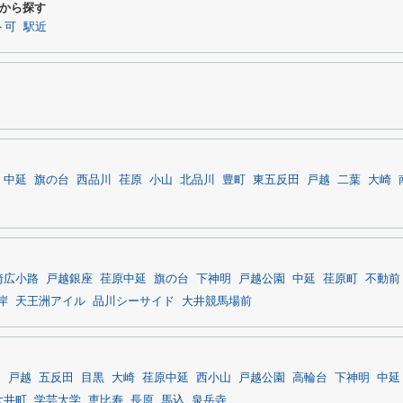
から探す
ト可
駅近
中延
旗の台
西品川
荏原
小山
北品川
豊町
東五反田
戸越
二葉
大崎
崎広小路
戸越銀座
荏原中延
旗の台
下神明
戸越公園
中延
荏原町
不動前
岸
天王洲アイル
品川シーサイド
大井競馬場前
山
戸越
五反田
目黒
大崎
荏原中延
西小山
戸越公園
高輪台
下神明
中延
大井町
学芸大学
恵比寿
長原
馬込
泉岳寺