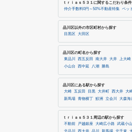
ｔｒｉａｓ５３１に関するこだわり条件
仲介手数料0円～50%不動産特集
ペッ
品川区以外の市区町村から探す
目黒区
大田区
品川区の町名から探す
東品川
西五反田
南大井
大井
上大崎
小山台
西中延
八潮
勝島
品川区にある駅から探す
大崎
五反田
目黒
大井町
西大井
大
新馬場
青物横丁
鮫洲
立会川
大森海
ｔｒｉａｓ５３１周辺の駅から探す
不動前
戸越銀座
大崎広小路
武蔵小
北品川
西大井
品川
新馬場
北千束