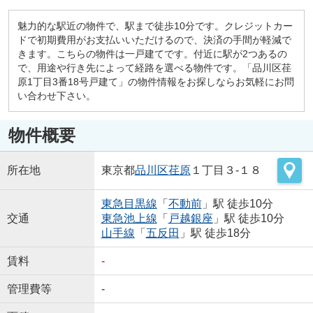
魅力的な駅近の物件で、駅まで徒歩10分です。クレジットカー
ドで初期費用がお支払いいただけるので、決済の手間が軽減で
きます。こちらの物件は一戸建てです。付近に駅が2つあるの
で、用途や行き先によって経路を選べる物件です。「品川区荏
原1丁目3番18号戸建て」の物件情報をお探しならお気軽にお問
い合わせ下さい。
物件概要
所在地
東京都
品川区
荏原
１丁目３-１８
東急目黒線
「
不動前
」駅 徒歩10分
交通
東急池上線
「
戸越銀座
」駅 徒歩10分
山手線
「
五反田
」駅 徒歩18分
賃料
-
管理費等
-