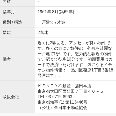
面積
-
築年月
1961年 8月(築65年)
種別 / 構造
一戸建て / 木造
階建
2階建
近くに2駅ある、アクセスが良い物件で
す。多くの方にご好評の、外観も綺麗な
一戸建て物件です。魅力的な駅近の物件
備考
で、駅まで徒歩10分です。初期費用はカ
ードで決済いただけます。気になるイチ
オシ物件情報：「品川区荏原1丁目3番18
号戸建て」。
ＫＥＮＴＹ不動産 蒲田本店
東京都大田区西蒲田７丁目４６－５
取扱会社
TEL:03-6715-8963
東京都知事 (1) 第113446号
（公社）全日本不動産協会