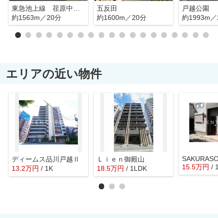
東急池上線 荏原中延駅
五反田
戸越公園
約1563m／20分
約1600m／20分
約1993m／
エリアの近い物件
SAKURAS
ディームス品川戸越Ⅱ
Ｌｉｅｎ御殿山
15.5
万
円
/
13.2
万
円
/ 1K
18.5
万
円
/ 1LDK