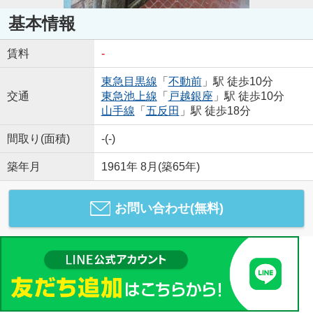
基本情報
賃料
-
東急目黒線
「
不動前
」駅 徒歩10分
交通
東急池上線
「
戸越銀座
」駅 徒歩10分
山手線
「
五反田
」駅 徒歩18分
間取り(面積)
-(-)
築年月
1961年 8月(築65年)
お問い合わせ(無料)