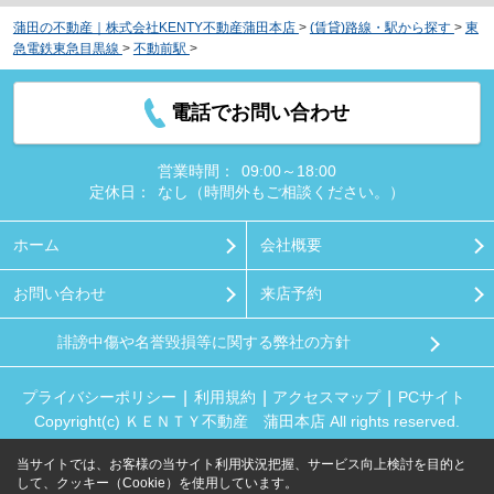
蒲田の不動産｜株式会社KENTY不動産蒲田本店
>
(賃貸)路線・駅から探す
>
東
急電鉄東急目黒線
>
不動前駅
>
品川区荏原1丁目3番18号戸建て
電話でお問い合わせ
営業時間：
09:00～18:00
定休日：
なし（時間外もご相談ください。）
ホーム
会社概要
お問い合わせ
来店予約
誹謗中傷や名誉毀損等に関する弊社の方針
プライバシーポリシー
利用規約
アクセスマップ
PCサイト
Copyright(c) ＫＥＮＴＹ不動産 蒲田本店 All rights reserved.
当サイトでは、お客様の当サイト利用状況把握、サービス向上検討を目的と
して、クッキー（Cookie）を使用しています。