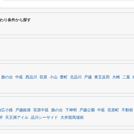
わり条件から探す
旗の台
中延
西品川
荏原
小山
豊町
北品川
戸越
東五反田
大崎
二葉
崎広小路
戸越銀座
荏原中延
旗の台
下神明
戸越公園
中延
荏原町
不動前
岸
天王洲アイル
品川シーサイド
大井競馬場前