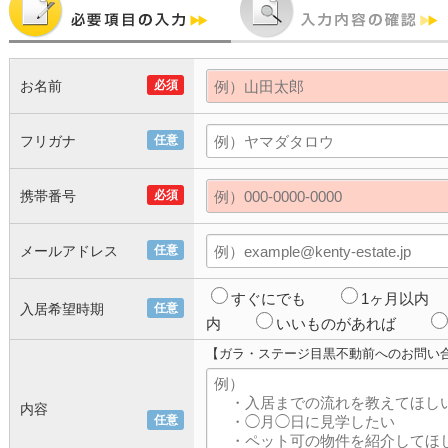
お名前
必須
フリガナ
任意
携帯番号
必須
メールアドレス
任意
すぐにでも
1ヶ月以内
入居希望時期
任意
内
いいものがあれば
【ガラ・ステージ目黒不動前へのお問い
内容
任意