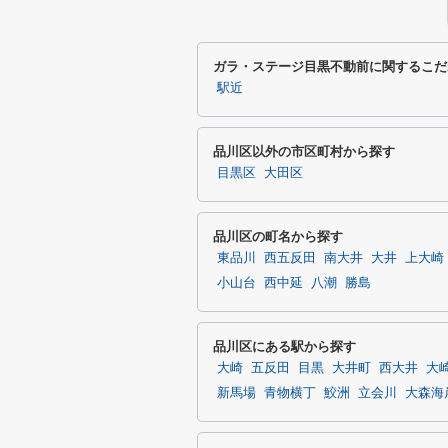
ガラ・ステージ目黒不動前に関するこだ
駅近
品川区以外の市区町村から探す
目黒区
大田区
品川区の町名から探す
東品川
西五反田
南大井
大井
上大崎
小山台
西中延
八潮
勝島
品川区にある駅から探す
大崎
五反田
目黒
大井町
西大井
大
新馬場
青物横丁
鮫洲
立会川
大森海