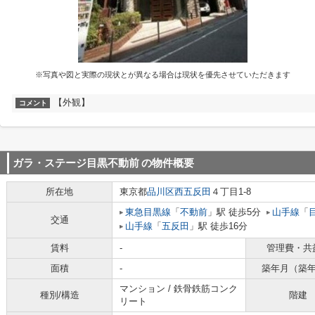
※写真や図と実際の現状とが異なる場合は現状を優先させていただきます
【外観】
コメント
ガラ・ステージ目黒不動前
の物件概要
所在地
東京都
品川区
西五反田
４丁目1-8
東急目黒線
「
不動前
」駅 徒歩5分
山手線
「
交通
山手線
「
五反田
」駅 徒歩16分
賃料
-
管理費・共
面積
-
築年月（築
マンション / 鉄骨鉄筋コンク
種別/構造
階建
リート