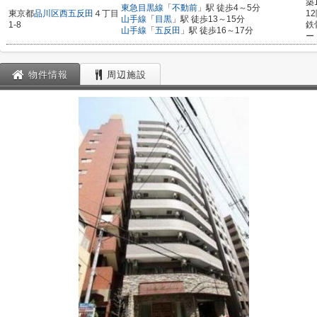
築
東急目黒線
「
不動前
」駅 徒歩4～5分
東京都
品川区
西五反田
４丁目
1
山手線
「
目黒
」駅 徒歩13～15分
1-8
鉄
山手線
「
五反田
」駅 徒歩16～17分
ー
物件情報
周辺施設