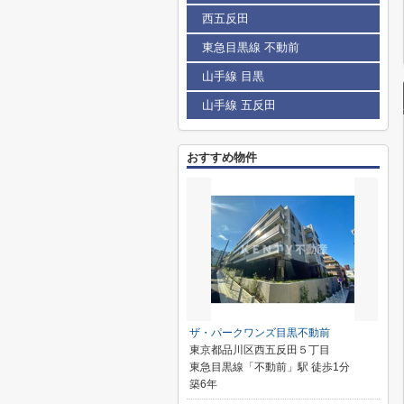
西五反田
東急目黒線 不動前
山手線 目黒
山手線 五反田
おすすめ物件
ザ・パークワンズ目黒不動前
東京都品川区西五反田５丁目
東急目黒線「不動前」駅 徒歩1分
築6年