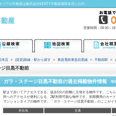
ガラ・ステージ目黒不動前／蒲田・大田区エリアの不動産は株式会社KENTY不動産蒲田本店にお任せ！
営業時間：09:00～
田本店
>
(賃貸)路線・駅から探す
>
東急電鉄東急目黒線
>
不動前駅
>
ージ目黒不動前
ガラ・ステージ目黒不動前
の過去掲載物件情報
現
駅まで歩いてアクセスできる、徒歩5分の距離に立地する物件です。こち
所へのアクセスが便利になる、2駅利用可能な物件です。初期費用のカー
マンションタイプの物件です。「ガラ・ステージ目黒不動前」のここがイ
所在地
交通