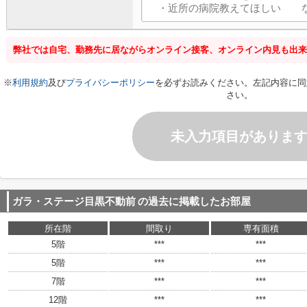
弊社では自宅、勤務先に居ながらオンライン接客、オンライン内見も出来
※
利用規約
及び
プライバシーポリシー
を必ずお読みください。左記内容に同
さい。
未入力項目がありま
ガラ・ステージ目黒不動前
の過去に掲載したお部屋
所在階
間取り
専有面積
5階
***
***
5階
***
***
7階
***
***
12階
***
***