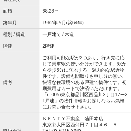
面積
68.28㎡
築年月
1962年 5月(築64年)
種別 / 構造
一戸建て / 木造
階建
2階建
ご利用可能な駅が2つあり、行き先に応
じて乗車駅の使い分けができます。駅か
ら徒歩6分に立地する、魅力的な駅近物
件です。設備も間取りも申し分の無い、
備考
快適な住環境のある戸建て物件です。初
期費用はカードで決済いただけます。
「(T005)東京都品川区西品川2丁目17ー2
1戸建」の物件情報をお探しならお気軽
にお問い合わせ下さい。
ＫＥＮＴＹ不動産 蒲田本店
東京都大田区西蒲田７丁目４６－５
取扱会社
TEL:03-6715-8963