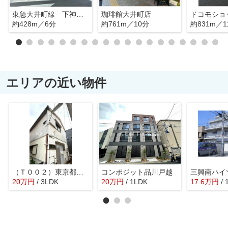
東急大井町線 下神明駅
珈琲館大井町店
約428m／6分
約761m／10分
約831m／1
エリアの近い物件
（Ｔ００２）東京都品川区二葉４－２０－４戸建
コンポジット品川戸越
三興南ハイ
20
万
円
/ 3LDK
20
万
円
/ 1LDK
17.6
万
円
/