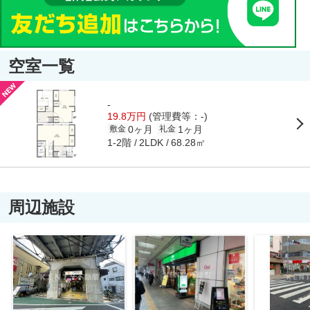
空室一覧
-
19.8万円
(管理費等：-)
0ヶ月
1ヶ月
敷金
礼金
1-2階
68.28㎡
2LDK
周辺施設