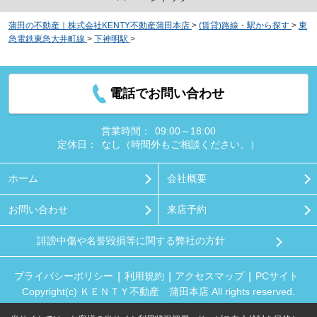
蒲田の不動産｜株式会社KENTY不動産蒲田本店
>
(賃貸)路線・駅から探す
>
東
急電鉄東急大井町線
>
下神明駅
>
（Ｔ００５）東京都品川区西品川２丁目１７
ー２１戸建
電話でお問い合わせ
営業時間：
09:00～18:00
定休日：
なし（時間外もご相談ください。）
ホーム
会社概要
お問い合わせ
来店予約
誹謗中傷や名誉毀損等に関する弊社の方針
プライバシーポリシー
利用規約
アクセスマップ
PCサイト
Copyright(c) ＫＥＮＴＹ不動産 蒲田本店 All rights reserved.