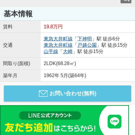
基本情報
賃料
19.8万円
東急大井町線
「
下神明
」駅 徒歩6分
交通
東急大井町線
「
戸越公園
」駅 徒歩15分
山手線
「
大崎
」駅 徒歩15分
間取り(面積)
2LDK(68.28㎡)
築年月
1962年 5月(築64年)
お問い合わせ(無料)