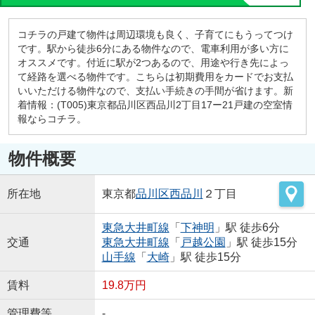
コチラの戸建て物件は周辺環境も良く、子育てにもうってつけ
です。駅から徒歩6分にある物件なので、電車利用が多い方に
オススメです。付近に駅が2つあるので、用途や行き先によっ
て経路を選べる物件です。こちらは初期費用をカードでお支払
いいただける物件なので、支払い手続きの手間が省けます。新
着情報：(T005)東京都品川区西品川2丁目17ー21戸建の空室情
報ならコチラ。
物件概要
所在地
東京都
品川区
西品川
２丁目
東急大井町線
「
下神明
」駅 徒歩6分
交通
東急大井町線
「
戸越公園
」駅 徒歩15分
山手線
「
大崎
」駅 徒歩15分
賃料
19.8万円
管理費等
-