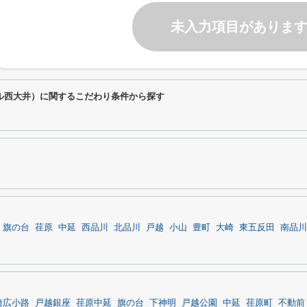
未入力項目がありま
ブル西大井）に関するこだわり条件から探す
旗の台
荏原
中延
西品川
北品川
戸越
小山
豊町
大崎
東五反田
南品川
崎広小路
戸越銀座
荏原中延
旗の台
下神明
戸越公園
中延
荏原町
不動前