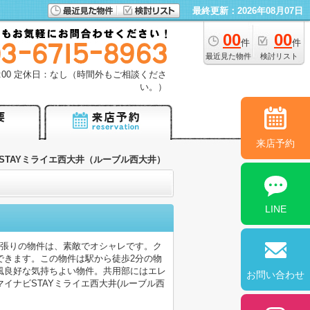
最終更新：2026年08月07日
00
00
件
件
最近見た物件
検討リスト
18:00 定休日：なし（時間外もご相談くださ
い。）
来店予約
STAYミライエ西大井（ルーブル西大井）
LINE
ル張りの物件は、素敵でオシャレです。ク
できます。この物件は駅から徒歩2分の物
風良好な気持ちよい物件。共用部にはエレ
お問い合わせ
イナビSTAYミライエ西大井(ルーブル西