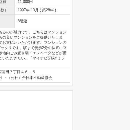
益費
11,000円
年数）
1997年 10月 ( 築28年 )
8階建
ちるのが魅力です。こちらはマンション
ちの良いマンションをご提供いたしま
でお支払いいただけます。マンションの
ピッタリです。駅まで徒歩2分の位置に立
敷地内ごみ置き場・エレベータなどが備
いただきたい、「マイナビSTAYミラ
西蒲田７丁目４６－５
号
（公社）全日本不動産協会