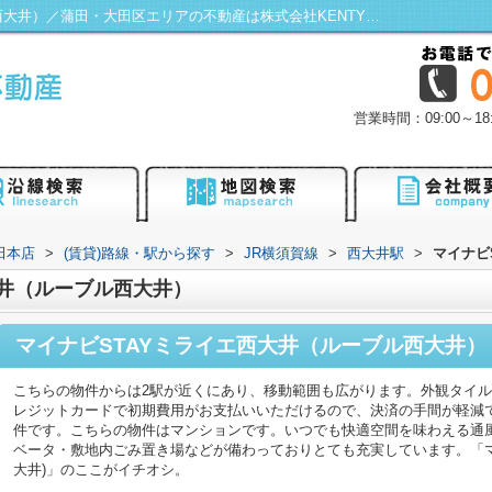
マイナビSTAYミライエ西大井（ルーブル西大井）／蒲田・大田区エリアの不動産は株式会社KENTY不動産蒲田本店にお任せ！
営業時間：09:00～
田本店
>
(賃貸)路線・駅から探す
>
JR横須賀線
>
西大井駅
>
マイナビ
大井（ルーブル西大井）
マイナビSTAYミライエ西大井（ルーブル西大井）
こちらの物件からは2駅が近くにあり、移動範囲も広がります。外観タイ
レジットカードで初期費用がお支払いいただけるので、決済の手間が軽減
件です。こちらの物件はマンションです。いつでも快適空間を味わえる通
ベータ・敷地内ごみ置き場などが備わっておりとても充実しています。「マ
大井)」のここがイチオシ。