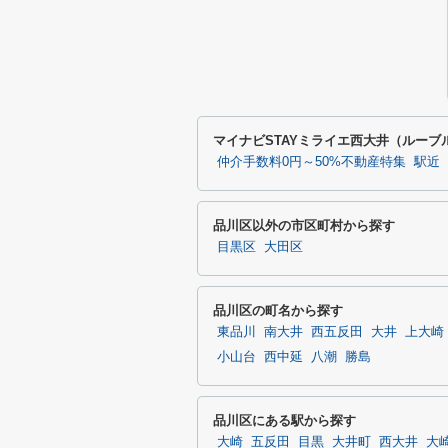
マイナビSTAYミライエ西大井（ルー
仲介手数料0円～50%不動産特集
駅近
品川区以外の市区町村から探す
目黒区
大田区
品川区の町名から探す
東品川
南大井
西五反田
大井
上大崎
小山台
西中延
八潮
勝島
品川区にある駅から探す
大崎
五反田
目黒
大井町
西大井
大