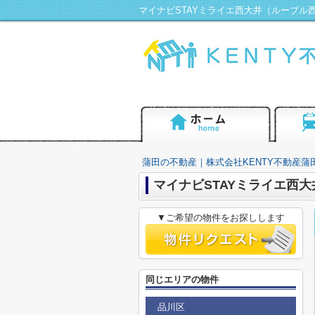
蒲田の不動産｜株式会社KENTY不動産蒲
マイナビSTAYミライエ西
▼ご希望の物件をお探しします
同じエリアの物件
品川区