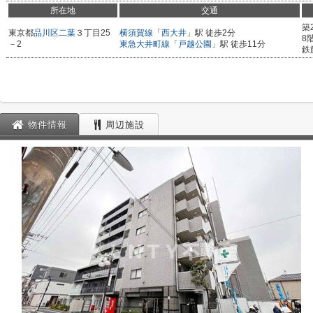
所在地
交通
築
東京都
品川区
二葉
３丁目25
横須賀線
「
西大井
」駅 徒歩2分
8
－2
東急大井町線
「
戸越公園
」駅 徒歩11分
鉄
物件情報
周辺施設