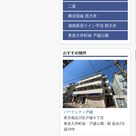
二葉
横須賀線 西大井
湘南新宿ライン宇須 西大井
東急大井町線 戸越公園
おすすめ物件
パークシティ戸越
東京都品川区戸越６丁目
東急大井町線「戸越公園」駅 徒歩2分
築39年