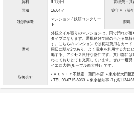
賃料
9.1万円
管理費・共
面積
16.64㎡
築年月（築
マンション / 鉄筋コンクリー
種別/構造
階建
ト
外観タイル張りのマンションは、雨で汚れが落
タイプになります。通風良好で陽の当たる気持
す。こちらのマンションでは初期費用をカード
備考
周辺に駅が2つあり、よく電車を利用する方に
地する、アクセス良好な物件です。共用部には
わっておりとても充実しています。ぜひ一度見て
イエ西大井(ルーブル西大井)」です。
ＫＥＮＴＹ不動産 蒲田本店
東京都大田区
取扱会社
TEL:03-6715-8963
東京都知事 (1) 第113446