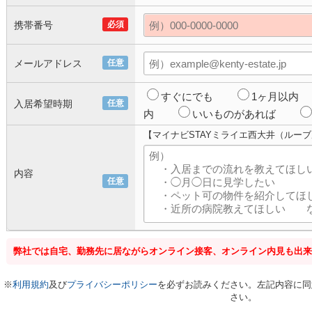
携帯番号
必須
メールアドレス
任意
すぐにでも
1ヶ月以内
入居希望時期
任意
内
いいものがあれば
【マイナビSTAYミライエ西大井（ルー
内容
任意
弊社では自宅、勤務先に居ながらオンライン接客、オンライン内見も出来
※
利用規約
及び
プライバシーポリシー
を必ずお読みください。左記内容に同
さい。