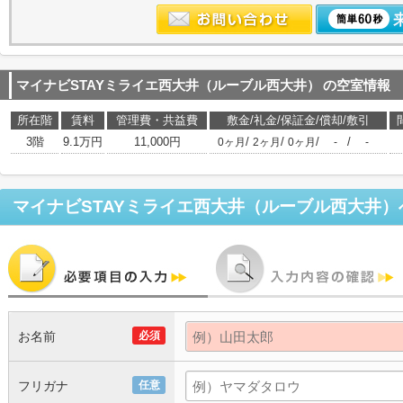
マイナビSTAYミライエ西大井（ルーブル西大井）
の空室情報
所在階
賃料
管理費・共益費
敷金/礼金/保証金/償却/敷引
3階
9.1万円
11,000円
/
/
/
/
0ヶ月
2ヶ月
0ヶ月
-
-
マイナビSTAYミライエ西大井（ルーブル西大井）
お名前
必須
フリガナ
任意