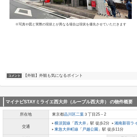
※写真や図と実際の現状とが異なる場合は現状を優先させていただきます
【外観】外観も気になるポイント
コメント
マイナビSTAYミライエ西大井（ルーブル西大井）
の物件概要
所在地
東京都
品川区
二葉
３丁目25－2
横須賀線
「
西大井
」駅 徒歩2分
湘南新宿ラ
交通
東急大井町線
「
戸越公園
」駅 徒歩11分