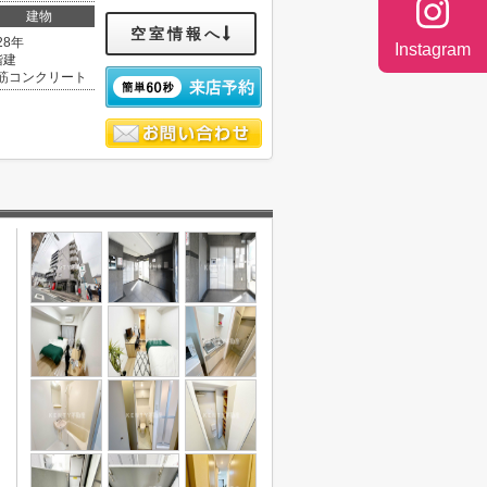
建物
空室情報へ
28年
Instagram
階建
筋コンクリート