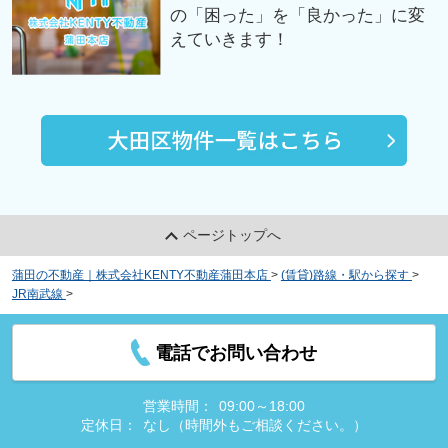
の「困った」を「良かった」に変
えていきます！
ページトップへ
蒲田の不動産｜株式会社KENTY不動産蒲田本店
>
(賃貸)路線・駅から探す
>
JR南武線
>
平間駅の賃貸物件
電話でお問い合わせ
営業時間：
09:00～18:00
定休日：
なし（時間外もご相談ください。）