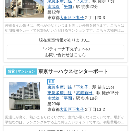
東急多摩川線
「
下丸子
」駅 徒歩10分
南武線
「
平間
」駅 徒歩22分
築12年
東京都
大田区
下丸子
２丁目20-3
外観タイル張りは、劣化が少なくいつまも美しい外観を保ちます。こちらは
初期費用をカードでお支払いいただけるマンションです。こちらの物件はマ
ンションです。平坦な場所にあるマン...
現在空室情報がありません。
「パティーナ下丸子」への
お問い合わせはこちら
東京サーハウスセンターポート
賃貸 | マンション
礼0
東急多摩川線
「
下丸子
」駅 徒歩13分
東急多摩川線
「
武蔵新田
」駅 徒歩15分
南武線
「
平間
」駅 徒歩18分
築23年
東京都
大田区
下丸子
２丁目13-2
風通しが良く、熱がこもりにくいので、室内が暑くなりにくいです。場所が
平坦なのは、ランニングをする上で抑えたいポイントですね。初期費用のカ
ード決済ができます。駅から徒歩13分...