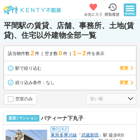
平間駅の賃貸、店舗、事務所、土地(賃
貸)、住宅以外建物全部一覧
2
0
1～2
該当物件数
件
空き数
件
件を表示
駅で絞り込む
変更
変更
絞り込み条件：
なし
空室のみ
パティーナ下丸子
賃貸 | マンション
敷0
礼0
東急多摩川線
「
武蔵新田
」駅 徒歩8分