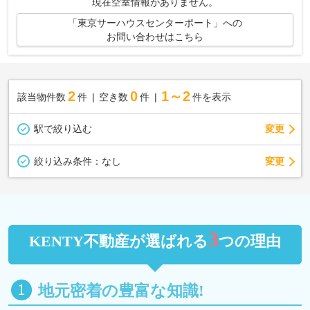
現在空室情報がありません。
「東京サーハウスセンターポート」への
お問い合わせはこちら
2
0
1～2
該当物件数
件
空き数
件
件を表示
駅で絞り込む
変更
変更
絞り込み条件：
なし
3
KENTY不動産が選ばれる
つの理由
地元密着の豊富な知識!