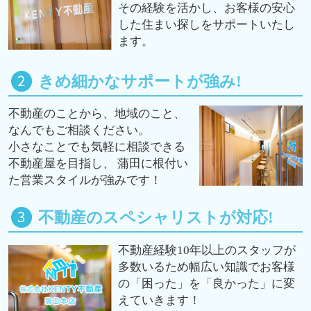
その経験を活かし、お客様の安心
した住まい探しをサポートいたし
ます。
きめ細かなサポートが強み!
不動産のことから、地域のこと、
なんでもご相談ください。
小さなことでも気軽に相談できる
不動産屋を目指し、 蒲田に根付い
た営業スタイルが強みです！
不動産のスペシャリストが対応!
不動産経験10年以上のスタッフが
多数いるため幅広い知識でお客様
の「困った」を「良かった」に変
えていきます！