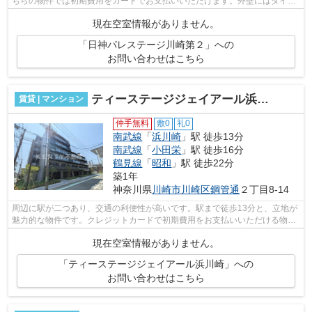
ちらの物件では初期費用をカードでお支払いいただけます。外壁にはタイル
が張られています。2駅利用可能でアク...
現在空室情報がありません。
「日神パレステージ川崎第２」への
お問い合わせはこちら
ティーステージジェイアール浜川崎
賃貸 | マンション
仲手無料
敷0
礼0
南武線
「
浜川崎
」駅 徒歩13分
南武線
「
小田栄
」駅 徒歩16分
鶴見線
「
昭和
」駅 徒歩22分
築1年
神奈川県
川崎市川崎区
鋼管通
２丁目8-14
周辺に駅が二つあり、交通の利便性が高いです。駅まで徒歩13分と、立地が
魅力的な物件です。クレジットカードで初期費用をお支払いいただける物件
です。風通しが良く、湿気やカビの心...
現在空室情報がありません。
「ティーステージジェイアール浜川崎」への
お問い合わせはこちら