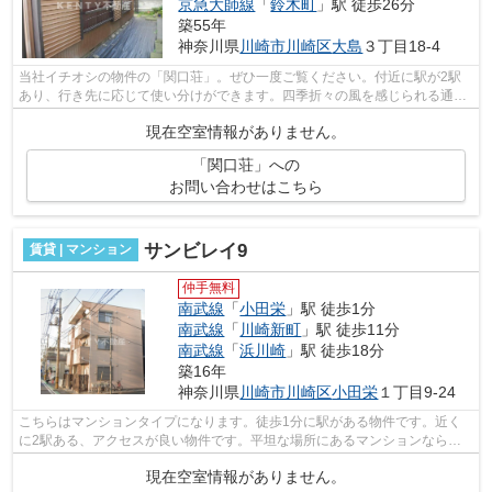
京急大師線
「
鈴木町
」駅 徒歩26分
築55年
神奈川県
川崎市川崎区
大島
３丁目18-4
当社イチオシの物件の「関口荘」。ぜひ一度ご覧ください。付近に駅が2駅
あり、行き先に応じて使い分けができます。四季折々の風を感じられる通風
良好な快適の物件です。こちらの物件は...
現在空室情報がありません。
「関口荘」への
お問い合わせはこちら
サンビレイ9
賃貸 | マンション
仲手無料
南武線
「
小田栄
」駅 徒歩1分
南武線
「
川崎新町
」駅 徒歩11分
南武線
「
浜川崎
」駅 徒歩18分
築16年
神奈川県
川崎市川崎区
小田栄
１丁目9-24
こちらはマンションタイプになります。徒歩1分に駅がある物件です。近く
に2駅ある、アクセスが良い物件です。平坦な場所にあるマンションなら毎
日の移動も快適です。最上階のマンショ...
現在空室情報がありません。