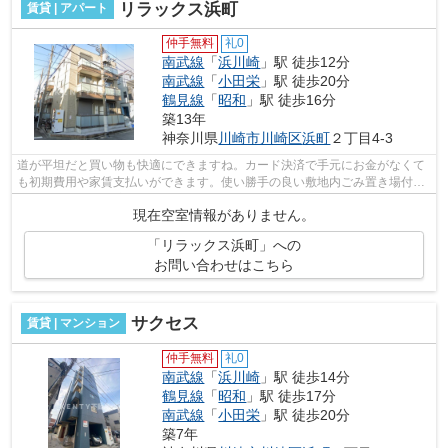
リラックス浜町
賃貸 | アパート
仲手無料
礼0
南武線
「
浜川崎
」駅 徒歩12分
南武線
「
小田栄
」駅 徒歩20分
鶴見線
「
昭和
」駅 徒歩16分
築13年
神奈川県
川崎市川崎区
浜町
２丁目4-3
道が平坦だと買い物も快適にできますね。カード決済で手元にお金がなくて
も初期費用や家賃支払いができます。使い勝手の良い敷地内ごみ置き場付。
駅まで徒歩12分に立地する物件です。...
現在空室情報がありません。
「リラックス浜町」への
お問い合わせはこちら
サクセス
賃貸 | マンション
仲手無料
礼0
南武線
「
浜川崎
」駅 徒歩14分
鶴見線
「
昭和
」駅 徒歩17分
南武線
「
小田栄
」駅 徒歩20分
築7年