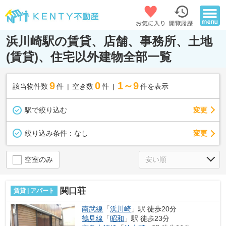
浜川崎駅の賃貸、店舗、事務所、土地
(賃貸)、住宅以外建物全部一覧
9
0
1～9
該当物件数
件
空き数
件
件を表示
駅で絞り込む
変更
変更
絞り込み条件：
なし
空室のみ
関口荘
賃貸 | アパート
南武線
「
浜川崎
」駅 徒歩20分
鶴見線
「
昭和
」駅 徒歩23分