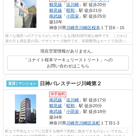
鶴見線
「
浜川崎
」駅 徒歩20分
鶴見線
「
昭和
」駅 徒歩21分
南武線
「
小田栄
」駅 徒歩25分
築10年
神奈川県
川崎市川崎区
桜本
１丁目6－15
様々な場所へのアクセスがしやすくなる2駅利用可能な物件です。こだわり
派の方も満足度の高いデザイナーズ物件です。初期費用はカードで決済いた
だけます。こちらの物件はアパートです...
現在空室情報がありません。
「ユナイト桜本マーキュリーストリート」への
お問い合わせはこちら
日神パレステージ川崎第２
賃貸 | マンション
仲手無料
南武線
「
浜川崎
」駅 徒歩17分
鶴見線
「
昭和
」駅 徒歩20分
南武線
「
小田栄
」駅 徒歩18分
築34年
神奈川県
川崎市川崎区
浜町
１丁目1-3
駅まで平坦なエリアに位置する物件で気軽に散歩できるのもいいですね。こ