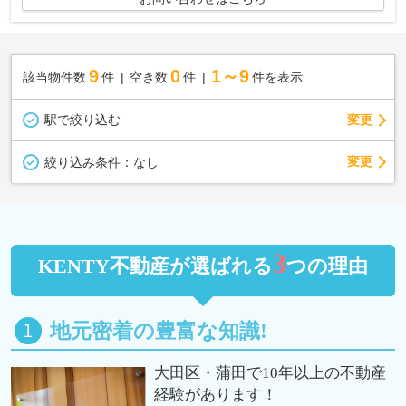
9
0
1～9
該当物件数
件
空き数
件
件を表示
駅で絞り込む
変更
変更
絞り込み条件：
なし
3
KENTY不動産が選ばれる
つの理由
地元密着の豊富な知識!
大田区・蒲田で10年以上の不動産
経験があります！