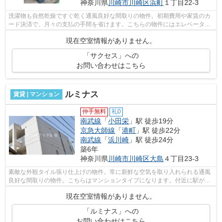
神奈川県
川崎市川崎区
浜町
１丁目22-3
洗濯物も自然乾燥ですぐ乾く通風良好な間取りの物件。初期費用や家賃のカ
ード決済で、月々の支払の手間を省けます。こちらの物件にはエレベーター
があります。こちらはマンションタイ...
現在空室情報がありません。
「サクセス」への
お問い合わせはこちら
ルミナス
賃貸 | マンション
仲手無料
礼0
南武線
「
小田栄
」駅 徒歩19分
京急大師線
「
港町
」駅 徒歩22分
南武線
「
浜川崎
」駅 徒歩24分
築6年
神奈川県
川崎市川崎区
大島
４丁目23-3
素敵な外観タイル張り仕上げの物件。常に新鮮な空気を取り入れられる通風
良好な間取りの物件。こちらはマンションタイプになります。付近に駅が2
つあるので、用途や行き先によって経路...
現在空室情報がありません。
「ルミナス」への
お問い合わせはこちら