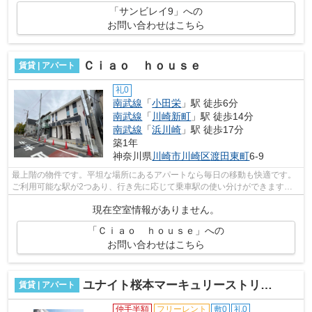
「サンビレイ9」への
お問い合わせはこちら
Ｃｉａｏ ｈｏｕｓｅ
賃貸 | アパート
礼0
南武線
「
小田栄
」駅 徒歩6分
南武線
「
川崎新町
」駅 徒歩14分
南武線
「
浜川崎
」駅 徒歩17分
築1年
神奈川県
川崎市川崎区
渡田東町
6-9
最上階の物件です。平坦な場所にあるアパートなら毎日の移動も快適です。
ご利用可能な駅が2つあり、行き先に応じて乗車駅の使い分けができます。
こちらの物件はアパートです。根強いニ...
現在空室情報がありません。
「Ｃｉａｏ ｈｏｕｓｅ」への
お問い合わせはこちら
ユナイト桜本マーキュリーストリート
賃貸 | アパート
仲手半額
フリーレント
敷0
礼0