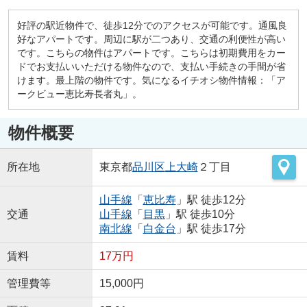
好評の駅近物件で、徒歩12分でのアクセスが可能です。通風良
好なアパートです。周辺に駅が二つあり、交通の利便性が高い
です。こちらの物件はアパートです。こちらは初期費用をカー
ドでお支払いいただける物件なので、支払い手続きの手間が省
けます。最上階の物件です。気になるイチオシ物件情報：「ア
ークビュー恵比寿長者丸」。
物件概要
所在地
東京都
品川区
上大崎
２丁目
山手線
「
恵比寿
」駅 徒歩12分
交通
山手線
「
目黒
」駅 徒歩10分
南北線
「
白金台
」駅 徒歩17分
賃料
17万円
管理費等
15,000円