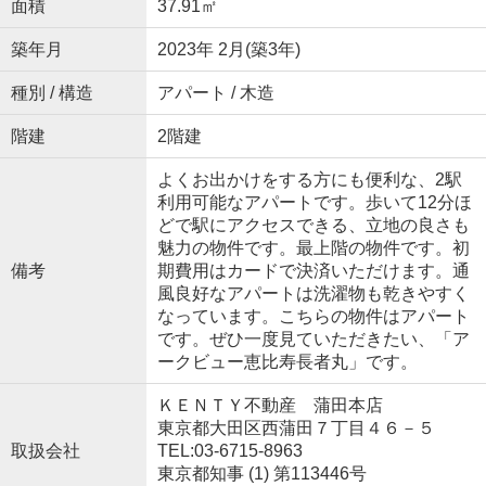
面積
37.91㎡
築年月
2023年 2月(築3年)
種別 / 構造
アパート / 木造
階建
2階建
よくお出かけをする方にも便利な、2駅
利用可能なアパートです。歩いて12分ほ
どで駅にアクセスできる、立地の良さも
魅力の物件です。最上階の物件です。初
備考
期費用はカードで決済いただけます。通
風良好なアパートは洗濯物も乾きやすく
なっています。こちらの物件はアパート
です。ぜひ一度見ていただきたい、「ア
ークビュー恵比寿長者丸」です。
ＫＥＮＴＹ不動産 蒲田本店
東京都大田区西蒲田７丁目４６－５
取扱会社
TEL:03-6715-8963
東京都知事 (1) 第113446号