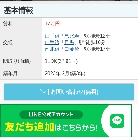
基本情報
賃料
17万円
山手線
「
恵比寿
」駅 徒歩12分
交通
山手線
「
目黒
」駅 徒歩10分
南北線
「
白金台
」駅 徒歩17分
間取り(面積)
1LDK(37.91㎡)
築年月
2023年 2月(築3年)
お問い合わせ(無料)