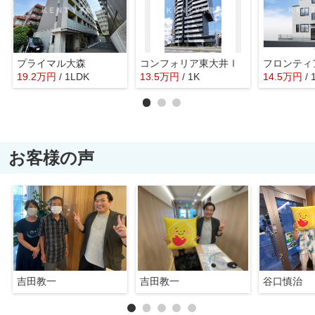
プライマル大森
コンフォリア東大井Ⅰ
フロンティ
19.2
万
円
/ 1LDK
13.5
万
円
/ 1K
14.5
万
円
/ 
お客様の声
吉田教一
吉田教一
谷口慎治