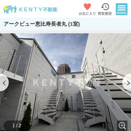
アークビュー恵比寿長者丸 (
1
室)
1 / 2