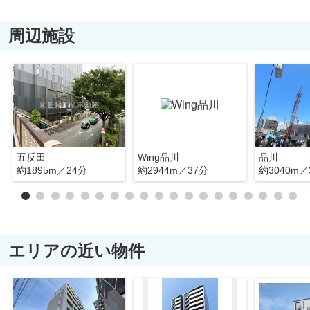
周辺施設
五反田
Wing品川
品川
約1895m／24分
約2944m／37分
約3040m／
エリアの近い物件