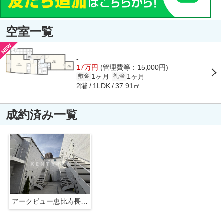
空室一覧
-
17万円
(管理費等：15,000円)
1ヶ月
1ヶ月
敷金
礼金
2階
37.91㎡
1LDK
成約済み一覧
アークビュー恵比寿長者丸