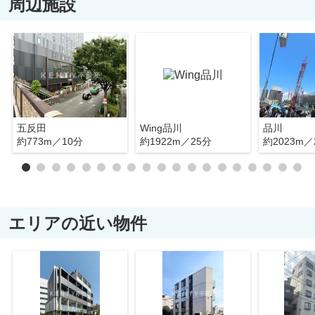
周辺施設
五反田
Wing品川
品川
約773m／10分
約1922m／25分
約2023m／
エリアの近い物件