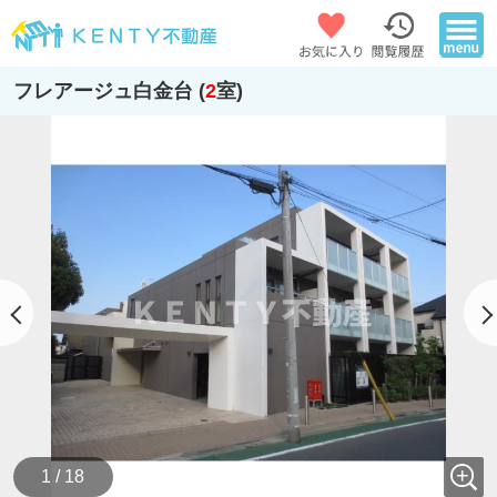
フレアージュ白金台 (
2
室)
1 / 18