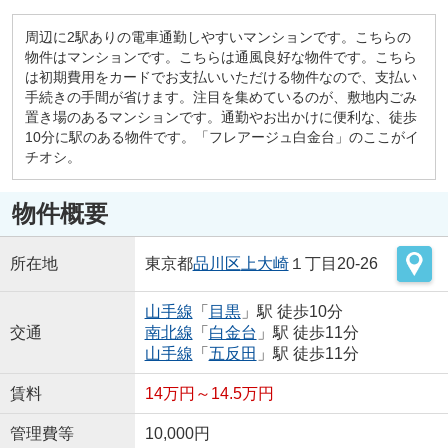
周辺に2駅ありの電車通勤しやすいマンションです。こちらの
物件はマンションです。こちらは通風良好な物件です。こちら
は初期費用をカードでお支払いいただける物件なので、支払い
手続きの手間が省けます。注目を集めているのが、敷地内ごみ
置き場のあるマンションです。通勤やお出かけに便利な、徒歩
10分に駅のある物件です。「フレアージュ白金台」のここがイ
チオシ。
物件概要
所在地
東京都
品川区
上大崎
１丁目20-26
山手線
「
目黒
」駅 徒歩10分
交通
南北線
「
白金台
」駅 徒歩11分
山手線
「
五反田
」駅 徒歩11分
賃料
14万円～14.5万円
管理費等
10,000円