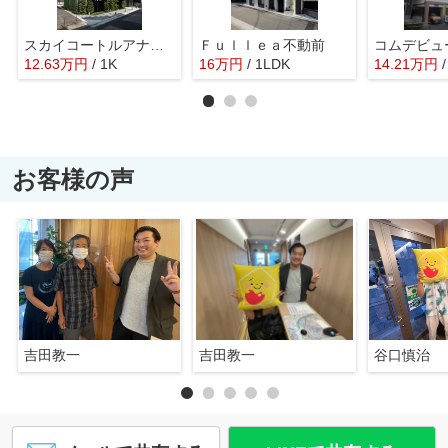
スカイコートルアナ御殿山
Ｆｕｌｌｅａ不動前
コムデビュ
12.63
万
円
/ 1K
16
万
円
/ 1LDK
14.21
万
円
お客様の声
吉田教一
吉田教一
谷口慎治