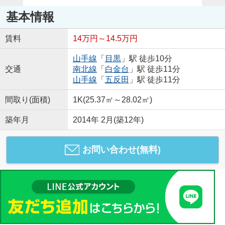
基本情報
賃料
14万円～14.5万円
山手線
「
目黒
」駅 徒歩10分
交通
南北線
「
白金台
」駅 徒歩11分
山手線
「
五反田
」駅 徒歩11分
間取り(面積)
1K(25.37㎡～28.02㎡)
築年月
2014年 2月(築12年)
お問い合わせ(無料)