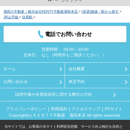
蒲田の不動産｜株式会社KENTY不動産蒲田本店
>
(賃貸)路線・駅から探す
>
JR山手線
>
目黒駅
>
フレアージュ白金台
電話でお問い合わせ
営業時間：
09:00～18:00
定休日：
なし（時間外もご相談ください。）
ホーム
会社概要
お問い合わせ
来店予約
誹謗中傷や名誉毀損等に関する弊社の方針
プライバシーポリシー
利用規約
アクセスマップ
PCサイト
Copyright(c) ＫＥＮＴＹ不動産 蒲田本店 All rights reserved.
当サイトでは、お客様の当サイト利用状況把握、サービス向上検討を目的と