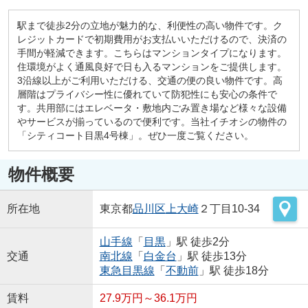
駅まで徒歩2分の立地が魅力的な、利便性の高い物件です。ク
レジットカードで初期費用がお支払いいただけるので、決済の
手間が軽減できます。こちらはマンションタイプになります。
住環境がよく通風良好で日も入るマンションをご提供します。
3沿線以上がご利用いただける、交通の便の良い物件です。高
層階はプライバシー性に優れていて防犯性にも安心の条件で
す。共用部にはエレベータ・敷地内ごみ置き場など様々な設備
やサービスが揃っているので便利です。当社イチオシの物件の
「シティコート目黒4号棟」。ぜひ一度ご覧ください。
物件概要
所在地
東京都
品川区
上大崎
２丁目10-34
山手線
「
目黒
」駅 徒歩2分
交通
南北線
「
白金台
」駅 徒歩13分
東急目黒線
「
不動前
」駅 徒歩18分
賃料
27.9万円～36.1万円