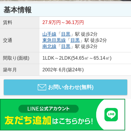
基本情報
賃料
27.9万円～36.1万円
山手線
「
目黒
」駅 徒歩2分
交通
東急目黒線
「
目黒
」駅 徒歩2分
南北線
「
目黒
」駅 徒歩2分
間取り(面積)
1LDK～2LDK(54.65㎡～65.14㎡)
築年月
2002年 6月(築24年)
お問い合わせ(無料)