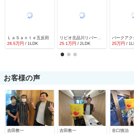
ＬａＳａｎｔｅ五反田
リビオ北品川リバーサイドテラス
26.5
万
円
/ 1LDK
25.1
万
円
/ 2LDK
25
万
円
/ 1
お客様の声
吉田教一
吉田教一
谷口慎治