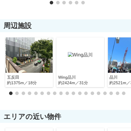
周辺施設
五反田
Wing品川
品川
約1375m／18分
約2424m／31分
約2521m／
エリアの近い物件