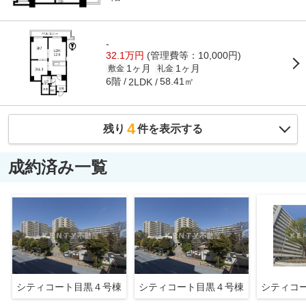
-
32.1万円
(管理費等：10,000円)
1ヶ月
1ヶ月
敷金
礼金
6階
58.41㎡
2LDK
4
残り
件を表示する
成約済み一覧
シティコート目黒４号棟
シティコート目黒４号棟
シティコ