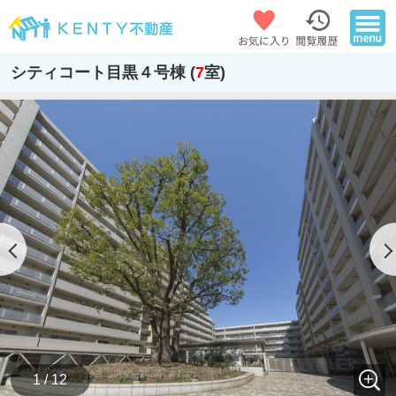
シティコート目黒４号棟 (
7
室)
1 / 12