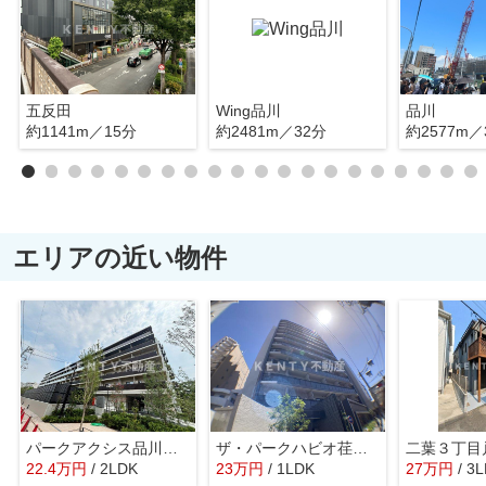
五反田
Wing品川
品川
約1141m／15分
約2481m／32分
約2577m／
エリアの近い物件
パークアクシス品川南大井パークフロント
ザ・パークハビオ荏原中延駅前
二葉３丁目
22.4
万
円
/ 2LDK
23
万
円
/ 1LDK
27
万
円
/ 3