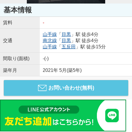
基本情報
賃料
-
山手線
「
目黒
」駅 徒歩4分
交通
南北線
「
目黒
」駅 徒歩4分
山手線
「
五反田
」駅 徒歩15分
間取り(面積)
-(-)
築年月
2021年 5月(築5年)
お問い合わせ(無料)