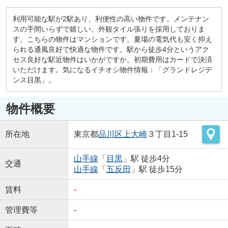
利用可能な駅が2駅あり、利便性の高い物件です。メンテナン
スの手間いらずで嬉しい、外観タイル張りを採用しておりま
す。こちらの物件はマンションです。夏場の電気代も安く抑え
られる通風良好で快適な物件です。駅から徒歩4分というアク
セス良好な駅近物件はいかがですか。初期費用はカードで決済
いただけます。気になるイチオシ物件情報：「グランドレジデ
ンス目黒」。
物件概要
所在地
東京都
品川区
上大崎
３丁目1-15
山手線
「
目黒
」駅 徒歩4分
交通
山手線
「
五反田
」駅 徒歩15分
賃料
-
管理費等
-