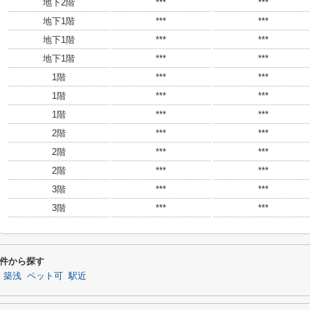
地下2階
***
***
地下1階
***
***
地下1階
***
***
地下1階
***
***
1階
***
***
1階
***
***
1階
***
***
2階
***
***
2階
***
***
2階
***
***
3階
***
***
3階
***
***
件から探す
・築浅
ペット可
駅近