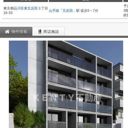
予
東京都
品川区
東五反田
３丁目
山手線
「
五反田
」駅 徒歩5～7分
3
16-33
鉄
物件情報
周辺施設