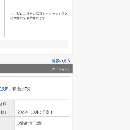
※ご覧になりたい写真をクリックすると
拡大されて表示されます。
情報の見方
【マンション】
五反田
」駅 徒歩7分
益費
-
年数）
2026年 10月 ( 予定 )
3階建 地下2階