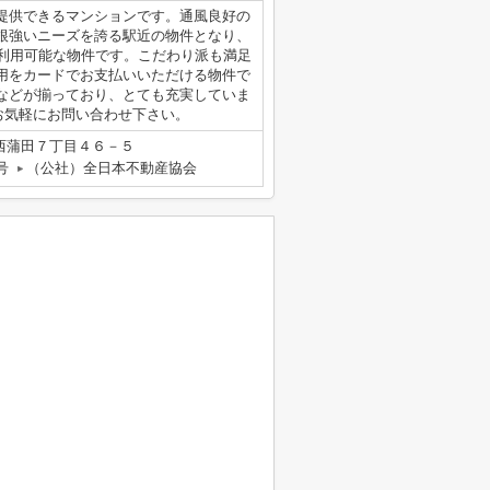
提供できるマンションです。通風良好の
根強いニーズを誇る駅近の物件となり、
駅利用可能な物件です。こだわり派も満足
用をカードでお支払いいただける物件で
などが揃っており、とても充実していま
らお気軽にお問い合わせ下さい。
西蒲田７丁目４６－５
号
（公社）全日本不動産協会