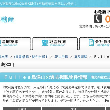
不動産は株式会社KENTY不動産蒲田本店にお任せ！
営業時間：09:00～
田本店
>
(賃貸)路線・駅から探す
>
JR山手線
>
五反田駅
>
Ｆｕｌｌｅ
ａ島津山
Ｆｕｌｌｅａ島津山
の過去掲載物件情報
現況の確認は
2駅利用可能なので、用途や行き先に応じて経路を選択できます。初期費
を誇る駅近の物件となり、徒歩7分に駅があります。特徴的な外観と洗練
風良好の涼しく気持ちの良い空間をご提供いたします。こちらの物件はマ
地内ごみ置き場などが揃っております。ぜひ一度見ていただきたい、「Full
所在地
交通