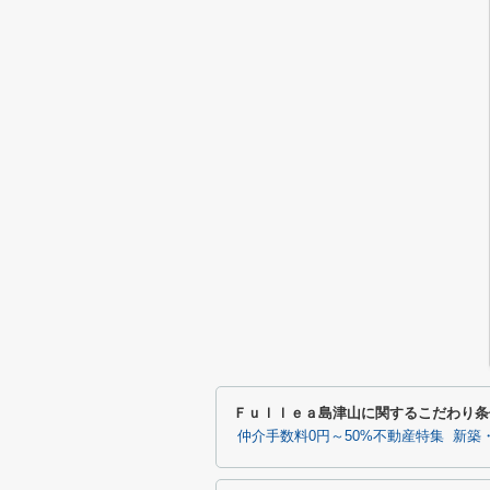
Ｆｕｌｌｅａ島津山に関するこだわり条
仲介手数料0円～50%不動産特集
新築