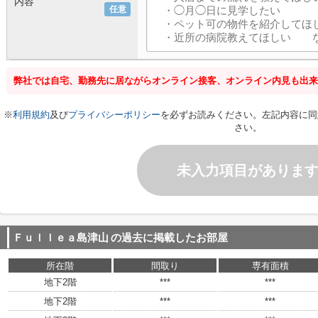
内容
任意
弊社では自宅、勤務先に居ながらオンライン接客、オンライン内見も出来
※
利用規約
及び
プライバシーポリシー
を必ずお読みください。左記内容に同
さい。
未入力項目がありま
Ｆｕｌｌｅａ島津山
の過去に掲載したお部屋
所在階
間取り
専有面積
地下2階
***
***
地下2階
***
***