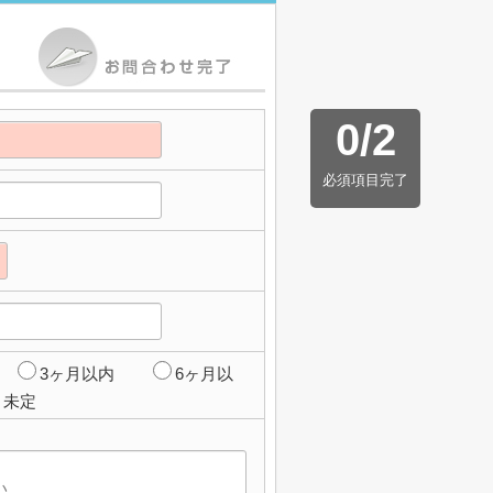
0
/
2
必須項目完了
3ヶ月以内
6ヶ月以
未定
】