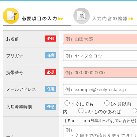
お名前
必須
フリガナ
任意
携帯番号
必須
メールアドレス
任意
すぐにでも
1ヶ月以内
入居希望時期
任意
内
いいものがあれば
【Ｆｕｌｌｅａ島津山へのお問い合わせ