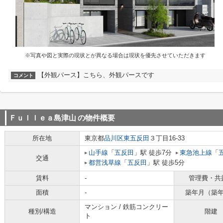
※写真や図と実際の現状とが異なる場合は現状を優先させていただきます
【外観パース】こちら、外観パースです
コメント
Ｆｕｌｌｅａ島津山
の物件概要
所在地
東京都
品川区
東五反田
３丁目16-33
山手線
「
五反田
」駅 徒歩7分
東急池上線
「
交通
都営浅草線
「
五反田
」駅 徒歩5分
賃料
-
管理費・共
面積
-
築年月（築
マンション / 鉄筋コンクリー
種別/構造
階建
ト