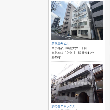
第５三井ビル
東京都品川区南大井５丁目
京急本線「立会川」駅 徒歩11分
築45年
旗の台アネックス