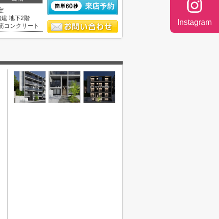
定
階建 地下2階
Instagram
筋コンクリート