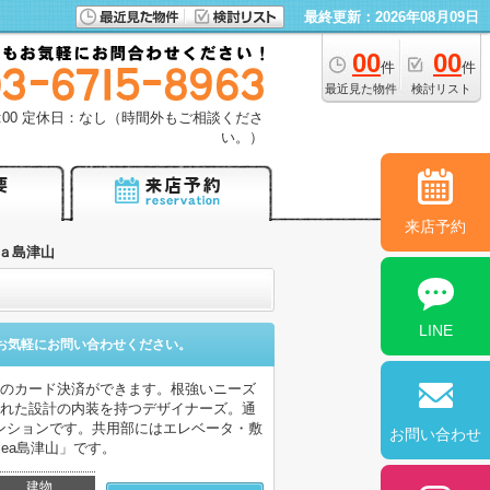
最終更新：2026年08月09日
00
00
件
件
最近見た物件
検討リスト
18:00 定休日：なし（時間外もご相談くださ
い。）
来店予約
ａ島津山
LINE
お気軽にお問い合わせください。
用のカード決済ができます。根強いニーズ
された設計の内装を持つデザイナーズ。通
ンションです。共用部にはエレベータ・敷
お問い合わせ
ea島津山」です。
建物