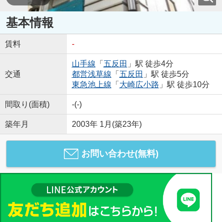
基本情報
賃料
-
山手線
「
五反田
」駅 徒歩4分
交通
都営浅草線
「
五反田
」駅 徒歩5分
東急池上線
「
大崎広小路
」駅 徒歩10分
間取り(面積)
-(-)
築年月
2003年 1月(築23年)
お問い合わせ(無料)