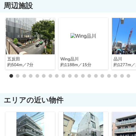
周辺施設
五反田
Wing品川
品川
約504m／7分
約1188m／15分
約1277m／
エリアの近い物件