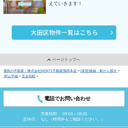
えていきます！
ページトップへ
蒲田の不動産｜株式会社KENTY不動産蒲田本店
>
(賃貸)路線・駅から探す
>
JR山手線
>
五反田駅
>
マイナビSTAYミライ五反田シーズンズ（ロワール島津
山南）
電話でお問い合わせ
営業時間：
09:00～18:00
定休日：
なし（時間外もご相談ください。）