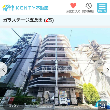
ガラステージ五反田 (
2
室)
1 / 23