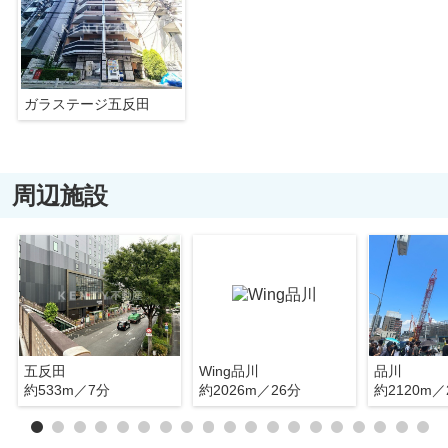
ガラステージ五反田
周辺施設
五反田
Wing品川
品川
約533m／7分
約2026m／26分
約2120m／