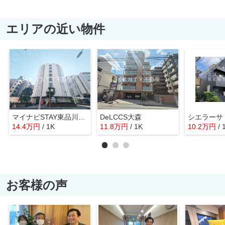
エリアの近い物件
マイナビSTAY東品川（レジディア東品川）
DeLCCS大森
シエラーサ
14.4
万
円
/ 1K
11.8
万
円
/ 1K
10.2
万
円
/ 
お客様の声