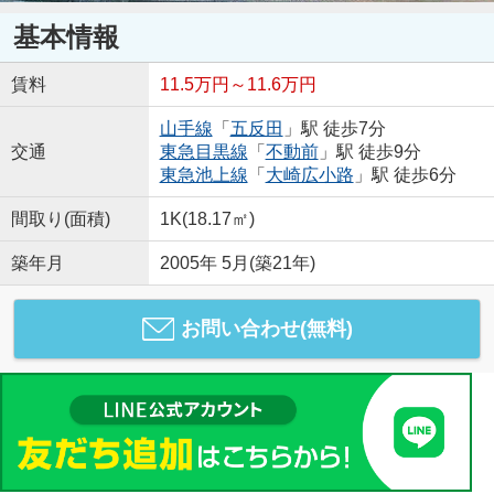
基本情報
賃料
11.5万円～11.6万円
山手線
「
五反田
」駅 徒歩7分
交通
東急目黒線
「
不動前
」駅 徒歩9分
東急池上線
「
大崎広小路
」駅 徒歩6分
間取り(面積)
1K(18.17㎡)
築年月
2005年 5月(築21年)
お問い合わせ(無料)