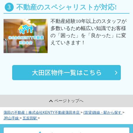
不動産のスペシャリストが対応!
不動産経験10年以上のスタッフが
多数いるため幅広い知識でお客様
の「困った」を「良かった」に変
えていきます！
ページトップへ
蒲田の不動産｜株式会社KENTY不動産蒲田本店
>
(賃貸)路線・駅から探す
>
JR山手線
>
五反田駅
>
ガラステージ五反田