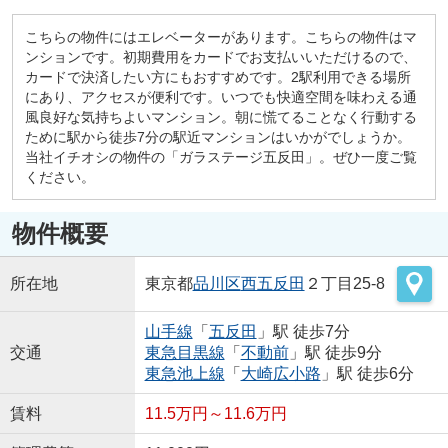
こちらの物件にはエレベーターがあります。こちらの物件はマ
ンションです。初期費用をカードでお支払いいただけるので、
カードで決済したい方にもおすすめです。2駅利用できる場所
にあり、アクセスが便利です。いつでも快適空間を味わえる通
風良好な気持ちよいマンション。朝に慌てることなく行動する
ために駅から徒歩7分の駅近マンションはいかがでしょうか。
当社イチオシの物件の「ガラステージ五反田」。ぜひ一度ご覧
ください。
物件概要
所在地
東京都
品川区
西五反田
２丁目25-8
山手線
「
五反田
」駅 徒歩7分
交通
東急目黒線
「
不動前
」駅 徒歩9分
東急池上線
「
大崎広小路
」駅 徒歩6分
賃料
11.5万円～11.6万円