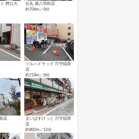
ト 野口大
伝丸 環八羽田店
約704m／9分
局
ツルハドラッグ 穴守稲荷
店
約719m／9分
鳥居店
まいばすけっと 穴守稲荷
店
約902m／12分