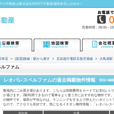
の不動産は株式会社KENTY不動産蒲田本店にお任せ！
営業時間：09:00～
田本店
>
(賃貸)路線・駅から探す
>
京浜急行電鉄京急空港線
>
大鳥居駅
ベルファム
レオパレスベルファム
の過去掲載物件情報
現況の確
敷地内にごみ置き場があります。こちらは初期費用をカードでお支払いい
が省けます。2駅利用できるので電車をよく使う方におすすめな物件です
の物件です。場所が平坦なのは、ランニングをする上で抑えたいポイント
なので、アクセスも良好です。気になるイチオシ物件情報：「レオパレス
所在地
交通