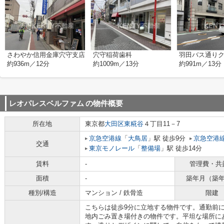
さわやか信用金庫穴守支店
穴守稲荷歯科
羽田バス通り
約936m／12分
約1009m／13分
約991m／13分
レオパレスベルファム
の物件概要
所在地
東京都
大田区
東糀谷
４丁目11－7
京急空港線
「
大鳥居
」駅 徒歩9分
京急空港
交通
東京モノレール
「
整備場
」駅 徒歩14分
賃料
-
管理費・共
面積
-
築年月（築
種別/構造
マンション / 鉄骨造
階建
こちらは徒歩9分に立地する物件です。通勤前
地内ごみ置き場付きの物件です。平坦な場所に