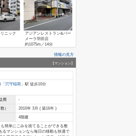
クリニック
アジアンレストラン&バー
メーラ羽田店
約1075m／14分
情報の見方
【マンション】
線
「
穴守稲荷
」駅 徒歩10分
益費
-
年数）
2010年 3月 ( 築16年 )
4階建
にも簡単にごみを捨てることができる敷
あるマンションなら毎日の移動も快適で