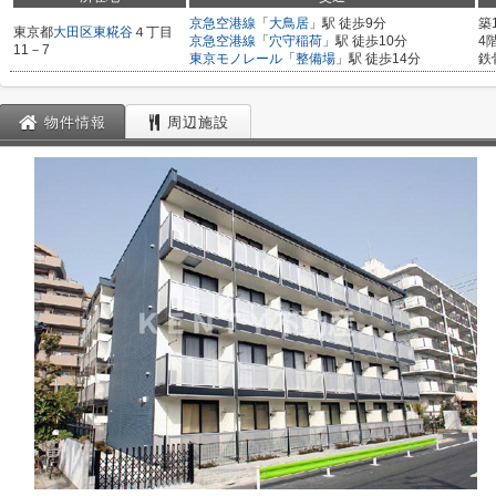
京急空港線
「
大鳥居
」駅 徒歩9分
築
東京都
大田区
東糀谷
４丁目
京急空港線
「
穴守稲荷
」駅 徒歩10分
4
11－7
東京モノレール
「
整備場
」駅 徒歩14分
鉄
物件情報
周辺施設