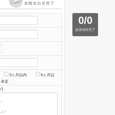
0
/
0
必須項目完了
3ヶ月以内
6ヶ月以
未定
せ】