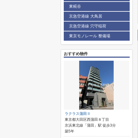
東糀谷
京急空港線 大鳥居
京急空港線 穴守稲荷
東京モノレール 整備場
おすすめ物件
ラクラス蒲田Ⅱ
東京都大田区西蒲田８丁目
京浜東北線「蒲田」駅 徒歩3分
築5年