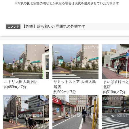
※写真や図と実際の現状とが異なる場合は現状を優先させていただきます
【外観】落ち着いた雰囲気の外観です
コメント
ニトリ大田大鳥居店
サミットストア 大田大鳥
まいばすけっと
約489m／7分
居店
北店
約509m／7分
約519m／7分