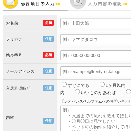
お名前
必須
フリガナ
任意
携帯番号
必須
メールアドレス
任意
すぐにでも
1ヶ月以内
入居希望時期
任意
内
いいものがあれば
【レオパレスベルファムへのお問い合わ
内容
任意