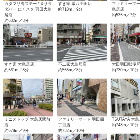
カタマリ肉ステーキ&サラ
すき家 環八羽田店
ファミリーマー
ダバー にくスタ 羽田大鳥
約710m／9分
鳥居店
居店
約535m／7分
約602m／8分
すき家 大鳥居店
不二家大鳥居店
大田羽田郵便
約561m／8分
約565m／8分
約730m／10分
ミニストップ 大鳥居駅前
ファミリーマート 羽田四
TSUTAYA 大
店
丁目店
約748m／10分
約678m／9分
約732m／10分