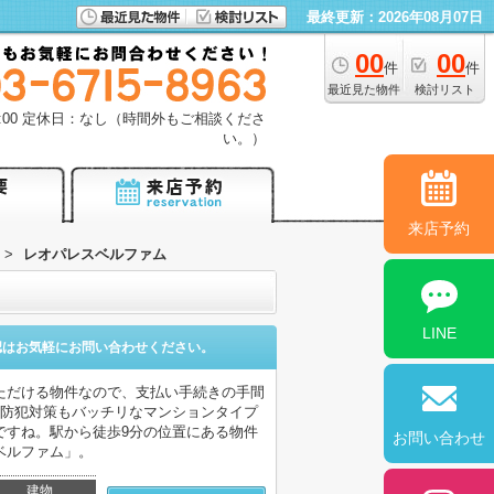
最終更新：2026年08月07日
00
00
件
件
最近見た物件
検討リスト
18:00 定休日：なし（時間外もご相談くださ
い。）
来店予約
>
レオパレスベルファム
LINE
認はお気軽にお問い合わせください。
ただける物件なので、支払い手続きの手間
。防犯対策もバッチリなマンションタイプ
ですね。駅から徒歩9分の位置にある物件
お問い合わせ
ベルファム」。
建物