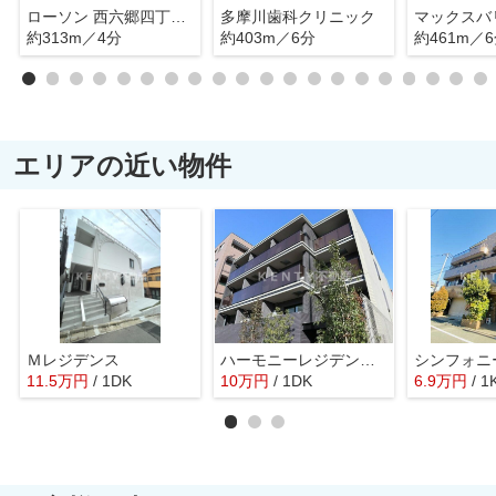
ローソン 西六郷四丁目店
多摩川歯科クリニック
約313m／4分
約403m／6分
約461m／
エリアの近い物件
Ｍレジデンス
ハーモニーレジデンスクロスゲート
シンフォニ
11.5
万
円
/ 1DK
10
万
円
/ 1DK
6.9
万
円
/ 1