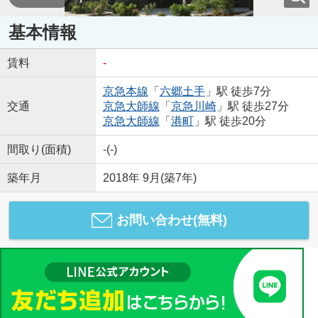
基本情報
賃料
-
京急本線
「
六郷土手
」駅 徒歩7分
交通
京急大師線
「
京急川崎
」駅 徒歩27分
京急大師線
「
港町
」駅 徒歩20分
間取り(面積)
-(-)
築年月
2018年 9月(築7年)
お問い合わせ(無料)