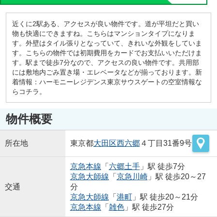
近くに2駅ある、アクセスが良い物件です。道が平坦だと買い
物も快適にできますね。こちらはマンションタイプになりま
す。外壁はタイル張りとなっていて、きれいな外観をしていま
す。こちらの物件では初期費用をカードでお支払いいただけま
す。駅まで徒歩7分なので、アクセスの良い物件です。共用部
には敷地内ごみ置き場・エレベータなどが揃っております。新
着情報：ハーモニーレジデンス東京サウスゲートの空室情報な
らコチラ。
物件概要
所在地
東京都
大田区
西六郷
４丁目31番9号
京急本線
「
六郷土手
」駅 徒歩7分
京急大師線
「
京急川崎
」駅 徒歩20～27
交通
分
京急大師線
「
港町
」駅 徒歩20～21分
京急本線
「
雑色
」駅 徒歩27分