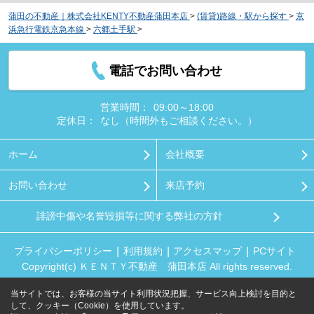
蒲田の不動産｜株式会社KENTY不動産蒲田本店
>
(賃貸)路線・駅から探す
>
京
浜急行電鉄京急本線
>
六郷土手駅
>
ハーモニーレジデンス東京サウスゲート
電話でお問い合わせ
営業時間：
09:00～18:00
定休日：
なし（時間外もご相談ください。）
ホーム
会社概要
お問い合わせ
来店予約
誹謗中傷や名誉毀損等に関する弊社の方針
プライバシーポリシー
利用規約
アクセスマップ
PCサイト
Copyright(c) ＫＥＮＴＹ不動産 蒲田本店 All rights reserved.
当サイトでは、お客様の当サイト利用状況把握、サービス向上検討を目的と
して、クッキー（Cookie）を使用しています。