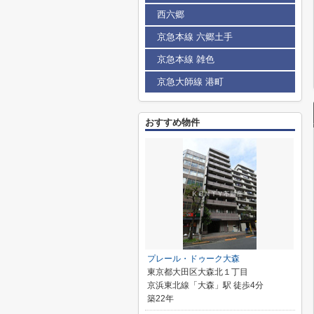
西六郷
京急本線 六郷土手
京急本線 雑色
京急大師線 港町
おすすめ物件
プレール・ドゥーク大森
東京都大田区大森北１丁目
京浜東北線「大森」駅 徒歩4分
築22年