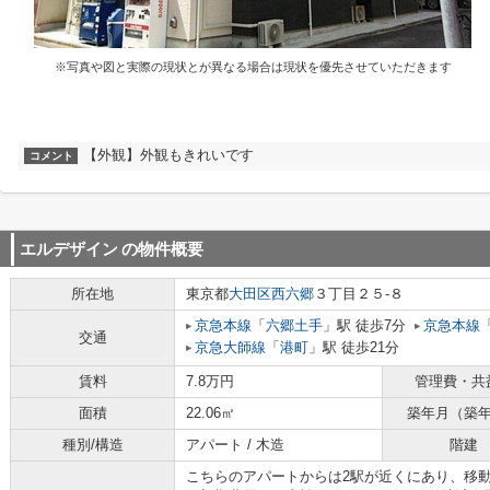
※写真や図と実際の現状とが異なる場合は現状を優先させていただきます
【外観】外観もきれいです
コメント
エルデザイン
の物件概要
所在地
東京都
大田区
西六郷
３丁目２５-８
京急本線
「
六郷土手
」駅 徒歩7分
京急本線
交通
京急大師線
「
港町
」駅 徒歩21分
賃料
7.8万円
管理費・共
面積
22.06㎡
築年月（築
種別/構造
アパート / 木造
階建
こちらのアパートからは2駅が近くにあり、移