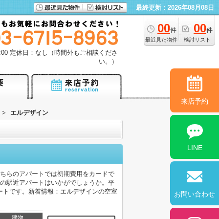
最終更新：2026年08月08日
00
00
件
件
最近見た物件
検討リスト
18:00 定休日：なし（時間外もご相談くださ
い。）
来店予約
>
エルデザイン
LINE
こちらのアパートでは初期費用をカードで
分の駅近アパートはいかがでしょうか。平
ートです。新着情報：エルデザインの空室
お問い合わせ
建物