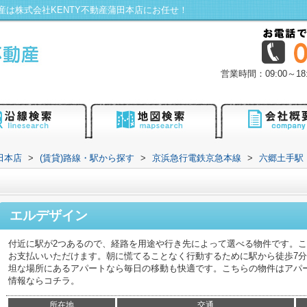
は株式会社KENTY不動産蒲田本店にお任せ！
営業時間：09:00～
田本店
>
(賃貸)路線・駅から探す
>
京浜急行電鉄京急本線
>
六郷土手駅
エルデザイン
付近に駅が2つあるので、経路を用途や行き先によって選べる物件です。
お支払いいただけます。朝に慌てることなく行動するために駅から徒歩7
坦な場所にあるアパートなら毎日の移動も快適です。こちらの物件はアパ
情報ならコチラ。
所在地
交通