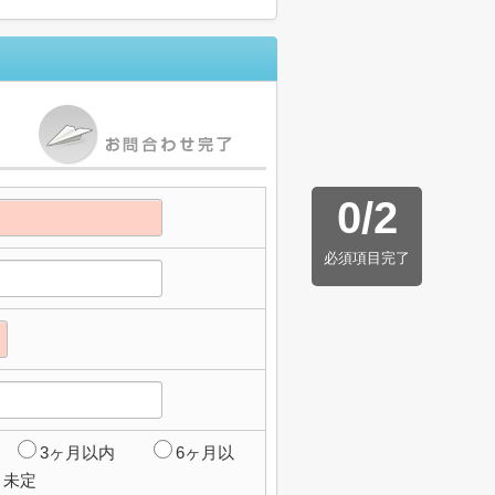
0
/
2
必須項目完了
3ヶ月以内
6ヶ月以
未定