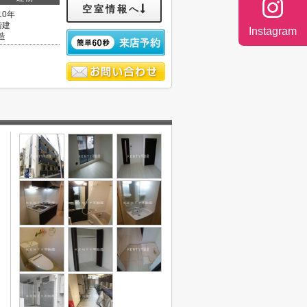
空室情報へ
10年
階建
Instagram
造