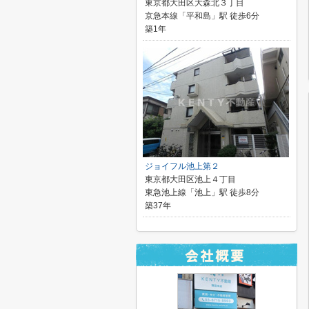
東京都大田区大森北３丁目
京急本線「平和島」駅 徒歩6分
築1年
ジョイフル池上第２
東京都大田区池上４丁目
東急池上線「池上」駅 徒歩8分
築37年