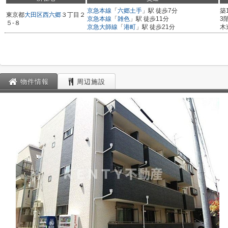
京急本線
「
六郷土手
」駅 徒歩7分
築
東京都
大田区
西六郷
３丁目２
京急本線
「
雑色
」駅 徒歩11分
3
５-８
京急大師線
「
港町
」駅 徒歩21分
木
物件情報
周辺施設