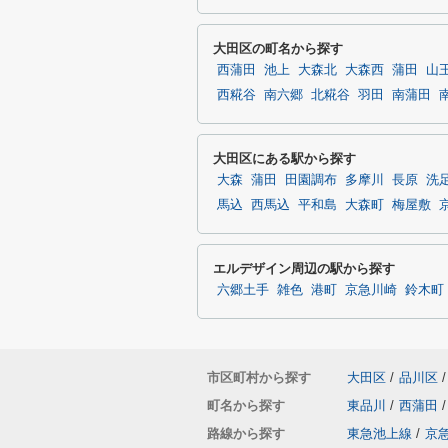
大田区の町名から探す
西蒲田
池上
大森北
大森西
蒲田
山
西糀谷
南六郷
北糀谷
羽田
南蒲田
大田区にある駅から探す
大森
蒲田
田園調布
多摩川
長原
洗
馬込
西馬込
平和島
大森町
梅屋敷
エルデザイン周辺の駅から探す
六郷土手
雑色
港町
京急川崎
鈴木町
市区町村から探す
大田区
/
品川区
/
町名から探す
東品川
/
西蒲田
/
路線から探す
東急池上線
/
京