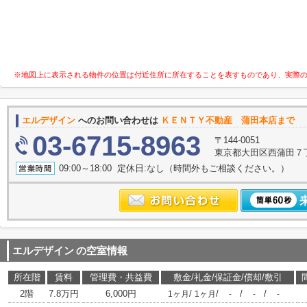
※地図上に表示される物件の位置は付近住所に所在することを表すものであり、実際
エルデザイン
へのお問い合わせは
ＫＥＮＴＹ不動産 蒲田本店まで
03-6715-8963
〒144-0051
東京都大田区西蒲田７
09:00～18:00 定休日:なし（時間外もご相談ください。）
エルデザイン
の空室情報
所在階
賃料
管理費・共益費
敷金/礼金/保証金/償却/敷引
2階
7.8万円
6,000円
/
/
/
/
1ヶ月
1ヶ月
-
-
-