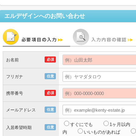
エルデザイン
へのお問い合わせ
お名前
必須
フリガナ
任意
携帯番号
必須
メールアドレス
任意
すぐにでも
1ヶ月以内
入居希望時期
任意
内
いいものがあれば