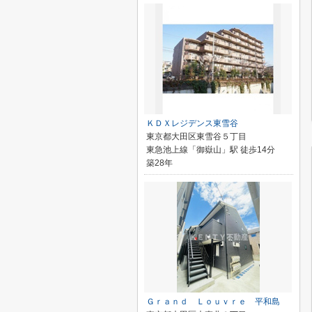
ＫＤＸレジデンス東雪谷
東京都大田区東雪谷５丁目
東急池上線「御嶽山」駅 徒歩14分
築28年
Ｇｒａｎｄ Ｌｏｕｖｒｅ 平和島