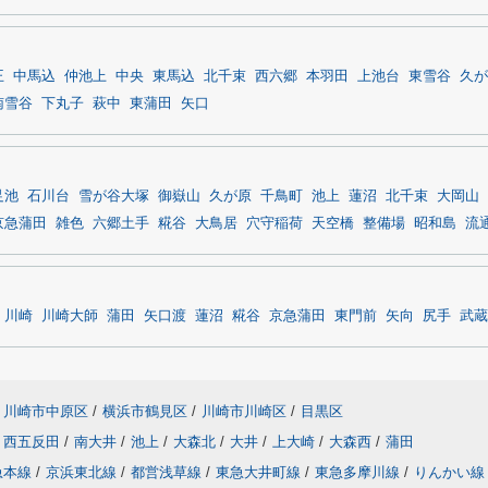
王
中馬込
仲池上
中央
東馬込
北千束
西六郷
本羽田
上池台
東雪谷
久が
南雪谷
下丸子
萩中
東蒲田
矢口
足池
石川台
雪が谷大塚
御嶽山
久が原
千鳥町
池上
蓮沼
北千束
大岡山
京急蒲田
雑色
六郷土手
糀谷
大鳥居
穴守稲荷
天空橋
整備場
昭和島
流
川崎
川崎大師
蒲田
矢口渡
蓮沼
糀谷
京急蒲田
東門前
矢向
尻手
武蔵
川崎市中原区
/
横浜市鶴見区
/
川崎市川崎区
/
目黒区
西五反田
/
南大井
/
池上
/
大森北
/
大井
/
上大崎
/
大森西
/
蒲田
急本線
/
京浜東北線
/
都営浅草線
/
東急大井町線
/
東急多摩川線
/
りんかい線