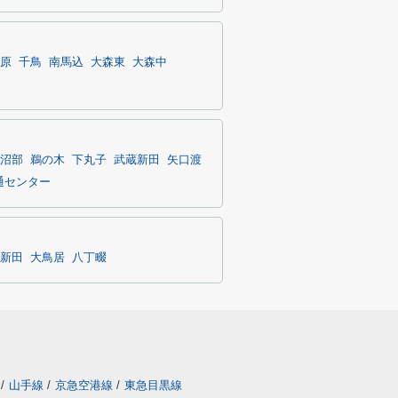
原
千鳥
南馬込
大森東
大森中
沼部
鵜の木
下丸子
武蔵新田
矢口渡
通センター
新田
大鳥居
八丁畷
/
山手線
/
京急空港線
/
東急目黒線