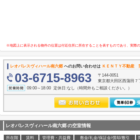
※地図上に表示される物件の位置は付近住所に所在することを表すものであり、実際
レオパレスヴィハール南六郷
へのお問い合わせは
ＫＥＮＴＹ不動産 
03-6715-8963
〒144-0051
東京都大田区西蒲田７
09:00～18:00 定休日:なし（時間外もご相談ください。）
レオパレスヴィハール南六郷
の空室情報
所在階
賃料
管理費・共益費
敷金/礼金/保証金/償却/敷引