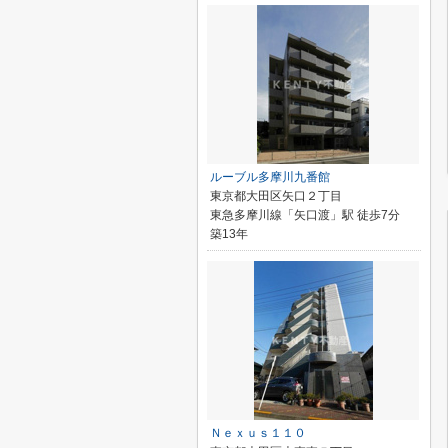
ルーブル多摩川九番館
東京都大田区矢口２丁目
東急多摩川線「矢口渡」駅 徒歩7分
築13年
Ｎｅｘｕｓ１１０