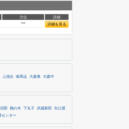
方位
詳細
***
詳細を見る
上池台
南馬込
大森東
大森中
沼部
鵜の木
下丸子
武蔵新田
矢口渡
通センター