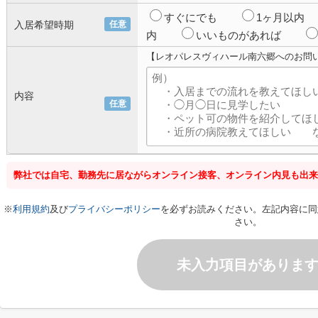
すぐにでも
1ヶ月以内
入居希望時期
任意
内
いいものがあれば
【レオパレスヴィハール南六郷へのお問
内容
任意
弊社では自宅、勤務先に居ながらオンライン接客、オンライン内見も出来
※
利用規約
及び
プライバシーポリシー
を必ずお読みください。左記内容に同
さい。
未入力項目がありま