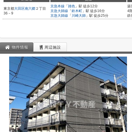
京急本線
「
雑色
」駅 徒歩12分
築
東京都
大田区
南六郷
２丁目
京急大師線
「
鈴木町
」駅 徒歩16分
4
36－9
京急大師線
「
川崎大師
」駅 徒歩25分
鉄
物件情報
周辺施設