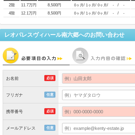
2階
11.7万円
8,500円
/
/
/
/
0ヶ月
1ヶ月
0ヶ月
-
-
4階
12.1万円
8,500円
/
/
/
/
0ヶ月
1ヶ月
0ヶ月
-
-
レオパレスヴィハール南六郷
へのお問い合わせ
お名前
必須
フリガナ
任意
携帯番号
必須
メールアドレス
任意