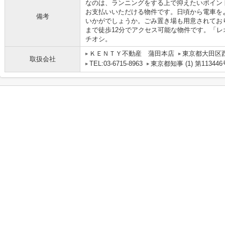
なのは、ランニングをする上で抑えたいポイン
お支払いいただける物件です。日頃から電車を
備考
いかがでしょうか。ごみ置き場も用意されてお
まで徒歩12分でアクセス可能な物件です。「
チオシ。
ＫＥＮＴＹ不動産 蒲田本店
東京都大田区
取扱会社
TEL:03-6715-8963
東京都知事 (1) 第113446