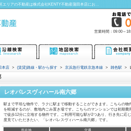
レオパレスヴィハール南六郷／蒲田・大田区エリアの不動産は株式会社KENTY不動産蒲田本店にお任せ！
営業時間：09:00～
田本店
>
(賃貸)路線・駅から探す
>
京浜急行電鉄京急本線
>
雑色駅
>
郷
レオパレスヴィハール南六郷
駅まで平坦な物件で、ラクに駅まで移動することができます。こちらの物
を軽減するのが、敷地内ごみ置き場です。こちらのマンションでは初期費
で徒歩12分に立地する物件です。ご利用可能な駅が2つあり、行き先に応
度見ていただきたい、「レオパレスヴィハール南六郷」です。
所在地
交通