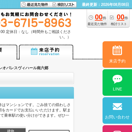
最終更新：2026年08月08日
00
00
件
件
最近見た物件
検討リスト
18:00 定休日：なし（時間外もご相談くださ
い。）
来店予約
レオパレスヴィハール南六郷
LINE
件はマンションです。ごみ捨ての煩わしさ
用をカードでお支払いいただけます。駅ま
じて乗車駅の使い分けができます。ぜひ一
お問い合わせ
建物