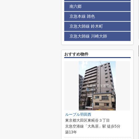
南六郷
京急本線 雑色
京急大師線 鈴木町
京急大師線 川崎大師
おすすめ物件
ルーブル羽田西
東京都大田区東糀谷３丁目
京急空港線「大鳥居」駅 徒歩5分
築13年