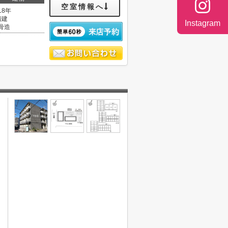
空室情報へ
18年
階建
Instagram
骨造