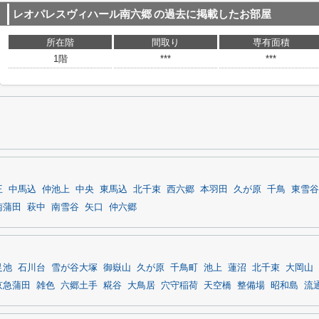
レオパレスヴィハール南六郷
の過去に掲載したお部屋
所在階
間取り
専有面積
1階
***
***
王
中馬込
仲池上
中央
東馬込
北千束
西六郷
本羽田
久が原
千鳥
東雪谷
南蒲田
萩中
南雪谷
矢口
仲六郷
足池
石川台
雪が谷大塚
御嶽山
久が原
千鳥町
池上
蓮沼
北千束
大岡山
京急蒲田
雑色
六郷土手
糀谷
大鳥居
穴守稲荷
天空橋
整備場
昭和島
流