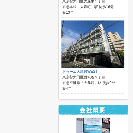
東京都大田区大森東５丁目
京急本線「大森町」駅 徒歩16分
築13年
ドゥーエ大鳥居WEST
東京都大田区西糀谷２丁目
京急空港線「大鳥居」駅 徒歩9分
築4年