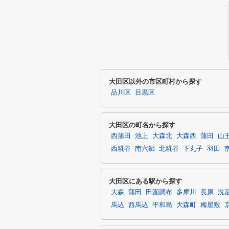
大田区以外の市区町村から探す
品川区
目黒区
大田区の町名から探す
西蒲田
池上
大森北
大森西
蒲田
山
西糀谷
南六郷
北糀谷
下丸子
羽田
大田区にある駅から探す
大森
蒲田
田園調布
多摩川
長原
洗
馬込
西馬込
平和島
大森町
梅屋敷