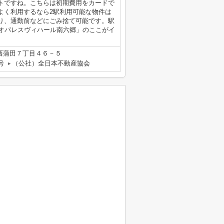
トですね。こちらは初期費用をカードで
よく利用するなら2駅利用可能な物件は
り、通勤前などにごみ捨て可能です。駅
レオパレスヴィハール南六郷」のここがイ
西蒲田７丁目４６－５
号
（公社）全日本不動産協会