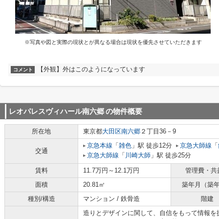
※写真や図と実際の現状とが異なる場合は現状を優先させていただきます
【外観】外はこのようになっています
コメント
レオパレスヴィハール南六郷
の物件概要
所在地
東京都
大田区
南六郷
２丁目36－9
京急本線
「
雑色
」駅 徒歩12分
京急大師線
「
交通
京急大師線
「
川崎大師
」駅 徒歩25分
賃料
11.7万円～12.1万円
管理費・共
面積
20.81㎡
築年月（築
種別/構造
マンション / 鉄骨造
階建
造りとデザインに関して、自信をもって情報を