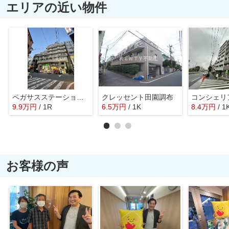
エリアの近い物件
ペガサスステーションプラザ蒲田
クレッセント田園調布
コンシェリ
9.9
万
円
/ 1R
6.5
万
円
/ 1K
8.4
万
円
/ 1
お客様の声