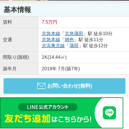
基本情報
賃料
7.5万円
京急本線
「
京急蒲田
」駅 徒歩10分
交通
京急本線
「
雑色
」駅 徒歩11分
京浜東北線
「
蒲田
」駅 徒歩12分
間取り(面積)
1K(14.44㎡)
築年月
2019年 7月(築7年)
お問い合わせ(無料)