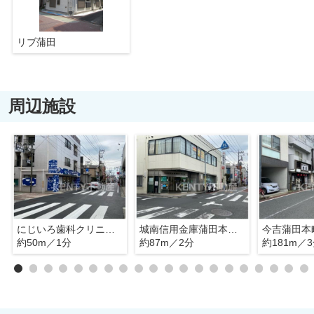
リブ蒲田
周辺施設
にじいろ歯科クリニック
城南信用金庫蒲田本町支店
今吉蒲田本
約50m／1分
約87m／2分
約181m／