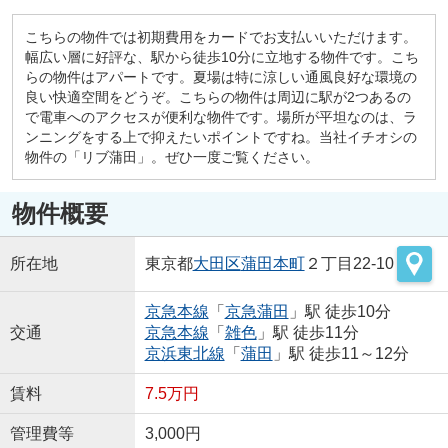
こちらの物件では初期費用をカードでお支払いいただけます。
幅広い層に好評な、駅から徒歩10分に立地する物件です。こち
らの物件はアパートです。夏場は特に涼しい通風良好な環境の
良い快適空間をどうぞ。こちらの物件は周辺に駅が2つあるの
で電車へのアクセスが便利な物件です。場所が平坦なのは、ラ
ンニングをする上で抑えたいポイントですね。当社イチオシの
物件の「リブ蒲田」。ぜひ一度ご覧ください。
物件概要
所在地
東京都
大田区
蒲田本町
２丁目22-10
京急本線
「
京急蒲田
」駅 徒歩10分
交通
京急本線
「
雑色
」駅 徒歩11分
京浜東北線
「
蒲田
」駅 徒歩11～12分
賃料
7.5万円
管理費等
3,000円