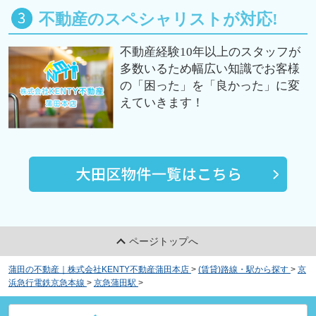
不動産のスペシャリストが対応!
不動産経験10年以上のスタッフが
多数いるため幅広い知識でお客様
の「困った」を「良かった」に変
えていきます！
ページトップへ
蒲田の不動産｜株式会社KENTY不動産蒲田本店
>
(賃貸)路線・駅から探す
>
京
浜急行電鉄京急本線
>
京急蒲田駅
>
リブ蒲田