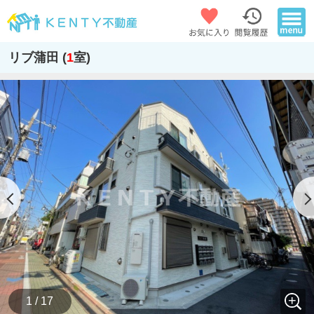
リブ蒲田 (
1
室)
1 / 17