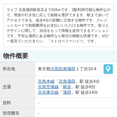
ライフ 京急蒲田駅前店まで425mです。2駅利用可能な物件なの
で、用途や行き先に応じて経路を選択できます。駅まで歩いて
アクセスできる、徒歩4分の距離に立地する物件です。クレジ
ットカードで初期費用をお支払いいただける物件です。造りと
デザインに関して、自信をもって情報を提供できるマンション
です。平坦な場所にある物件なら毎日の移動も快適です。ぜひ
一度見ていただきたい、「ストロベリーハイツ」です。
物件概要
所在地
東京都
大田区
南蒲田
１丁目10-4
京急本線
「
京急蒲田
」駅 徒歩4分
交通
京急空港線
「
糀谷
」駅 徒歩9分
京浜東北線
「
蒲田
」駅 徒歩14分
賃料
-
管理費等
-