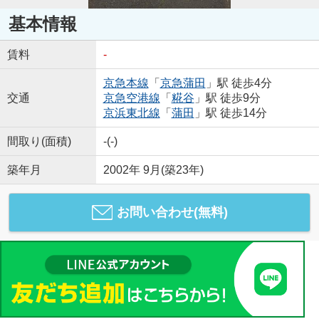
基本情報
賃料
-
京急本線
「
京急蒲田
」駅 徒歩4分
交通
京急空港線
「
糀谷
」駅 徒歩9分
京浜東北線
「
蒲田
」駅 徒歩14分
間取り(面積)
-(-)
築年月
2002年 9月(築23年)
お問い合わせ(無料)