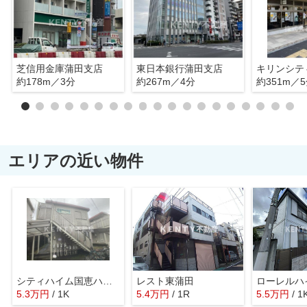
芝信用金庫蒲田支店
東日本銀行蒲田支店
約178m／3分
約267m／4分
約351m／
エリアの近い物件
シティハイム国恵ハイムＢ
レスト東蒲田
ローレルハ
5.3
万
円
/ 1K
5.4
万
円
/ 1R
5.5
万
円
/ 1