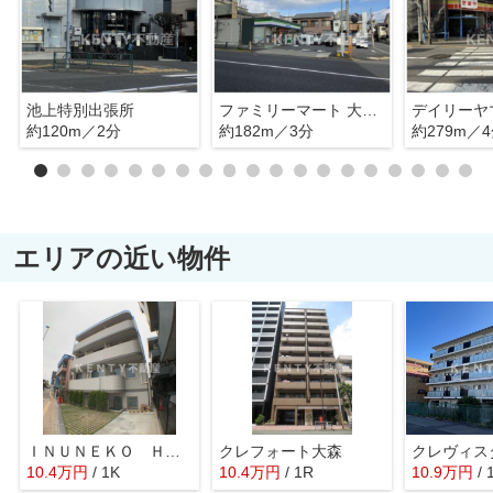
池上特別出張所
ファミリーマート 大田池上一丁目店
約120m／2分
約182m／3分
約279m／
エリアの近い物件
ＩＮＵＮＥＫＯ ＨＩＬＬＳ ＲＯＫＵＧＯＤＯＴＥ
クレフォート大森
クレヴィス
10.4
万
円
/ 1K
10.4
万
円
/ 1R
10.9
万
円
/ 