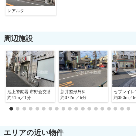
レアルタ
周辺施設
池上警察署 市野倉交番
新井整形外科
約41m／1分
約372m／5分
約380m／
エリアの近い物件