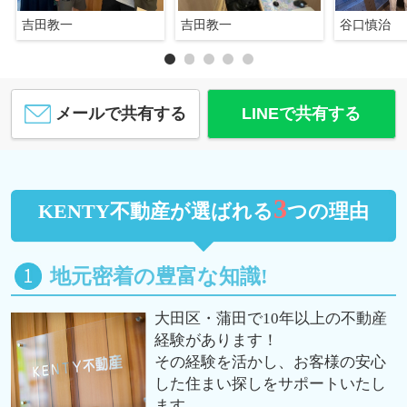
吉田教一
吉田教一
谷口慎治
メールで共有する
LINEで共有する
3
KENTY不動産が選ばれる
つの理由
地元密着の豊富な知識!
大田区・蒲田で10年以上の不動産
経験があります！
その経験を活かし、お客様の安心
した住まい探しをサポートいたし
ます。