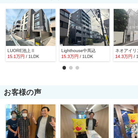
LUORE池上Ⅱ
Lighthouse中馬込
ネオアイリ
15.1
万
円
/ 1LDK
15.3
万
円
/ 1LDK
14.3
万
円
/
お客様の声