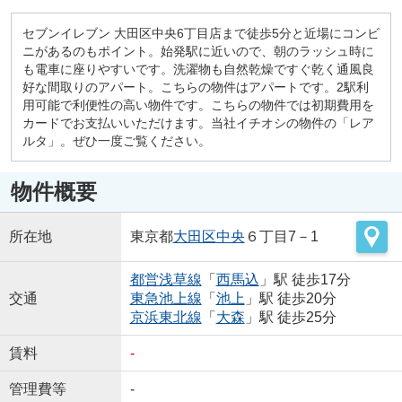
セブンイレブン 大田区中央6丁目店まで徒歩5分と近場にコンビ
ニがあるのもポイント。始発駅に近いので、朝のラッシュ時に
も電車に座りやすいです。洗濯物も自然乾燥ですぐ乾く通風良
好な間取りのアパート。こちらの物件はアパートです。2駅利
用可能で利便性の高い物件です。こちらの物件では初期費用を
カードでお支払いいただけます。当社イチオシの物件の「レア
ルタ」。ぜひ一度ご覧ください。
物件概要
所在地
東京都
大田区
中央
６丁目7－1
都営浅草線
「
西馬込
」駅 徒歩17分
交通
東急池上線
「
池上
」駅 徒歩20分
京浜東北線
「
大森
」駅 徒歩25分
賃料
-
管理費等
-