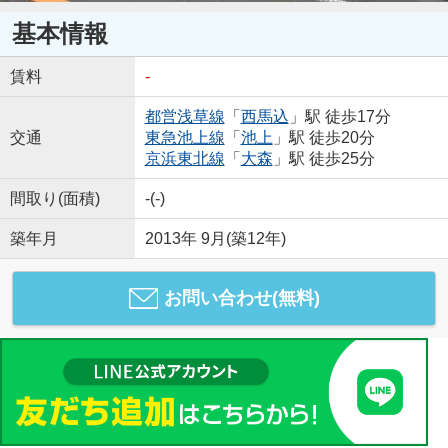
基本情報
賃料
-
都営浅草線
「
西馬込
」駅 徒歩17分
交通
東急池上線
「
池上
」駅 徒歩20分
京浜東北線
「
大森
」駅 徒歩25分
間取り(面積)
-(-)
築年月
2013年 9月(築12年)
お問い合わせ(無料)