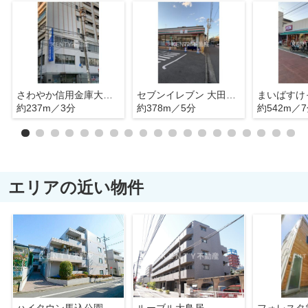
さわやか信用金庫大森中央支店
セブンイレブン 大田区西蒲田1丁目店
約237m／3分
約378m／5分
約542m／
エリアの近い物件
ハイタウン馬込公園
ルーブル大鳥居
フォレスタ