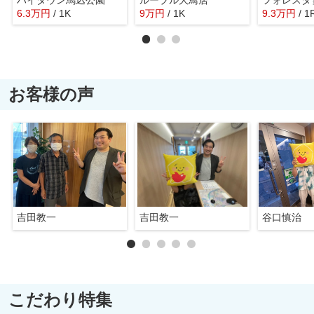
6.3
万
円
/ 1K
9
万
円
/ 1K
9.3
万
円
/ 1
お客様の声
吉田教一
吉田教一
谷口慎治
こだわり特集