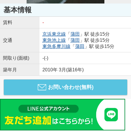
基本情報
賃料
-
京浜東北線
「
蒲田
」駅 徒歩15分
交通
東急池上線
「
蒲田
」駅 徒歩15分
東急多摩川線
「
蒲田
」駅 徒歩15分
間取り(面積)
-(-)
築年月
2010年 3月(築16年)
お問い合わせ(無料)