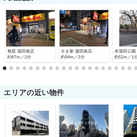
無双 蒲田南店
すき家 蒲田南店
本蒲田公園
約87m／2分
約94m／2分
約52m／1
エリアの近い物件