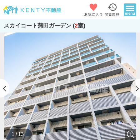
スカイコート蒲田ガーデン (
2
室)
1 / 13