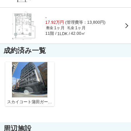
-
17.92万円
(管理費等：13,800円)
1ヶ月
1ヶ月
敷金
礼金
11階
42.00㎡
1LDK
成約済み一覧
スカイコート蒲田ガーデン
周辺施設