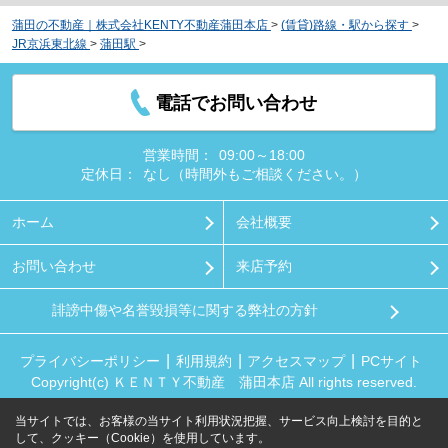
蒲田の不動産｜株式会社KENTY不動産蒲田本店
>
(賃貸)路線・駅から探す
>
JR京浜東北線
>
蒲田駅
>
スカイコート蒲田ガーデン
電話でお問い合わせ
営業時間：
09:00～18:00
定休日：
なし（時間外もご相談ください。）
ホーム
会社概要
お問い合わせ
来店予約
誹謗中傷や名誉毀損等に関する弊社の方針
プライバシーポリシー
利用規約
アクセスマップ
PCサイト
Copyright(c) ＫＥＮＴＹ不動産 蒲田本店 All rights reserved.
当サイトでは、お客様の当サイト利用状況把握、サービス向上検討を目的と
して、クッキー（Cookie）を使用しています。