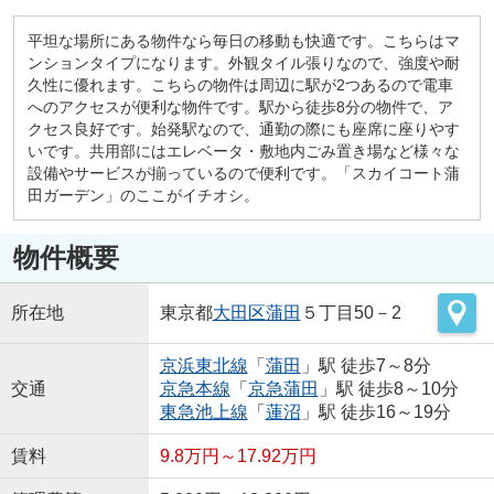
平坦な場所にある物件なら毎日の移動も快適です。こちらはマ
ンションタイプになります。外観タイル張りなので、強度や耐
久性に優れます。こちらの物件は周辺に駅が2つあるので電車
へのアクセスが便利な物件です。駅から徒歩8分の物件で、ア
クセス良好です。始発駅なので、通勤の際にも座席に座りやす
いです。共用部にはエレベータ・敷地内ごみ置き場など様々な
設備やサービスが揃っているので便利です。「スカイコート蒲
田ガーデン」のここがイチオシ。
物件概要
所在地
東京都
大田区
蒲田
５丁目50－2
京浜東北線
「
蒲田
」駅 徒歩7～8分
交通
京急本線
「
京急蒲田
」駅 徒歩8～10分
東急池上線
「
蓮沼
」駅 徒歩16～19分
賃料
9.8万円～17.92万円