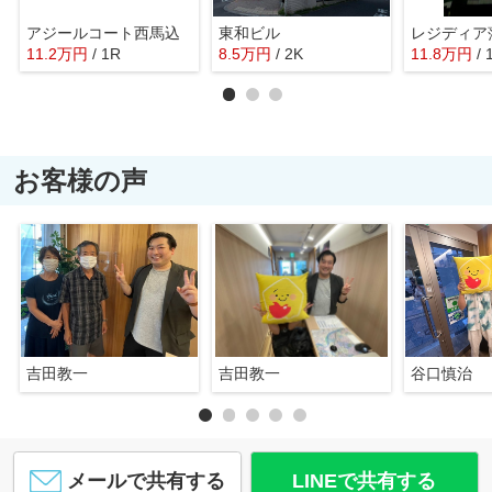
アジールコート西馬込
東和ビル
レジディア
11.2
万
円
/ 1R
8.5
万
円
/ 2K
11.8
万
円
/ 
お客様の声
吉田教一
吉田教一
谷口慎治
メールで共有する
LINEで共有する