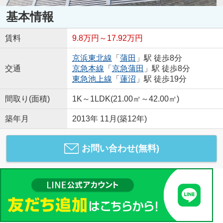
基本情報
賃料
9.8万円～17.92万円
京浜東北線
「
蒲田
」駅 徒歩8分
交通
京急本線
「
京急蒲田
」駅 徒歩8分
東急池上線
「
蓮沼
」駅 徒歩19分
間取り(面積)
1K～1LDK(21.00㎡～42.00㎡)
築年月
2013年 11月(築12年)
お問い合わせ(無料)