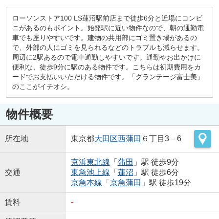
ローソンストア100 LS蓮沼駅前店まで徒歩6分と近場にコンビ
ニがあるのもポイント。始発駅に近い物件なので、朝の通勤電
車でも座りやすいです。建物の共用部にゴミ置き場があるの
で、外部の人にゴミを見られるなどのトラブルも減らせます。
周辺に2駅あるので電車通勤しやすいです。通勤やお出かけに
便利な、徒歩9分に駅のある物件です。こちらは初期費用をカ
ードでお支払いいただける物件です。「グランテージ富士美」
のここがイチオシ。
物件概要
所在地
東京都
大田区
西蒲田
６丁目3－6
京浜東北線
「
蒲田
」駅 徒歩9分
交通
東急池上線
「
蓮沼
」駅 徒歩6分
京急本線
「
京急蒲田
」駅 徒歩19分
賃料
-