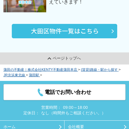
えていきます！
ページトップへ
蒲田の不動産｜株式会社KENTY不動産蒲田本店
>
(賃貸)路線・駅から探す
>
JR京浜東北線
>
蒲田駅
>
グランテージ富士美
電話でお問い合わせ
営業時間：
09:00～18:00
定休日：
なし（時間外もご相談ください。）
ホーム
会社概要