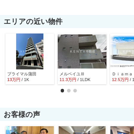
エリアの近い物件
プライマル蒲田
メルベイユⅢ
13
万
円
/ 1K
11.3
万
円
/ 1LDK
12.5
万
円
/
お客様の声