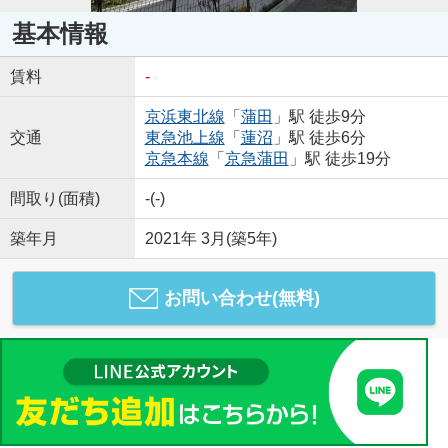
基本情報
賃料
-
京浜東北線
「
蒲田
」駅 徒歩9分
交通
東急池上線
「
蓮沼
」駅 徒歩6分
京急本線
「
京急蒲田
」駅 徒歩19分
間取り(面積)
-(-)
築年月
2021年 3月(築5年)
お問い合わせ(無料)