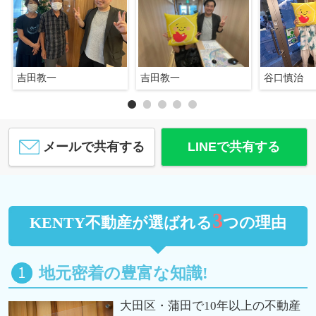
吉田教一
吉田教一
谷口慎治
メールで共有する
LINEで共有する
3
KENTY不動産が選ばれる
つの理由
地元密着の豊富な知識!
大田区・蒲田で10年以上の不動産