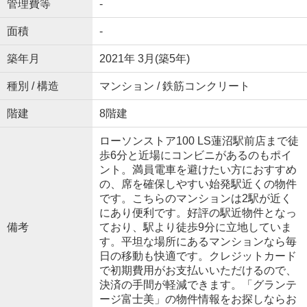
管理費等
-
面積
-
築年月
2021年 3月(築5年)
種別 / 構造
マンション / 鉄筋コンクリート
階建
8階建
ローソンストア100 LS蓮沼駅前店まで徒
歩6分と近場にコンビニがあるのもポイ
ント。満員電車を避けたい方におすすめ
の、席を確保しやすい始発駅近くの物件
です。こちらのマンションは2駅が近く
にあり便利です。好評の駅近物件となっ
備考
ており、駅より徒歩9分に立地していま
す。平坦な場所にあるマンションなら毎
日の移動も快適です。クレジットカード
で初期費用がお支払いいただけるので、
決済の手間が軽減できます。「グランテ
ージ富士美」の物件情報をお探しならお