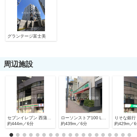
グランテージ富士美
周辺施設
セブンイレブン 西蒲田5丁目店
ローソンストア100 LS蓮沼駅前店
りそな銀行
約444m／6分
約439m／6分
約429m／