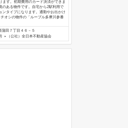
あります。初期費用のカード決済ができま
境のある物件です。自宅から2駅利用で
ョンタイプになります。通勤やお出かけ
イチオシの物件の「ルーブル多摩川参番
西蒲田７丁目４６－５
号
（公社）全日本不動産協会