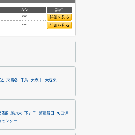
方位
詳細
***
詳細を見る
***
詳細を見る
込
東雪谷
千鳥
大森中
大森東
沼部
鵜の木
下丸子
武蔵新田
矢口渡
通センター