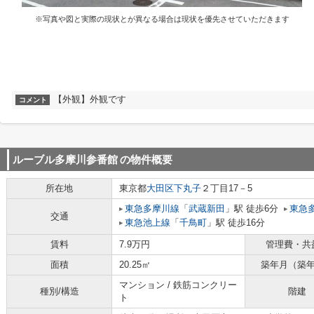
※写真や図と実際の現状とが異なる場合は現状を優先させていただきます
【外観】外観です
コメント
ルーブル多摩川参番館
の物件概要
所在地
東京都
大田区
下丸子
２丁目17－5
東急多摩川線
「
武蔵新田
」駅 徒歩6分
東急
交通
東急池上線
「
千鳥町
」駅 徒歩16分
賃料
7.9万円
管理費・共
面積
20.25㎡
築年月（築
マンション / 鉄筋コンクリー
種別/構造
階建
ト