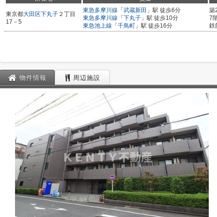
東急多摩川線
「
武蔵新田
」駅 徒歩6分
築
東京都
大田区
下丸子
２丁目
東急多摩川線
「
下丸子
」駅 徒歩10分
7
17－5
東急池上線
「
千鳥町
」駅 徒歩16分
鉄
物件情報
周辺施設