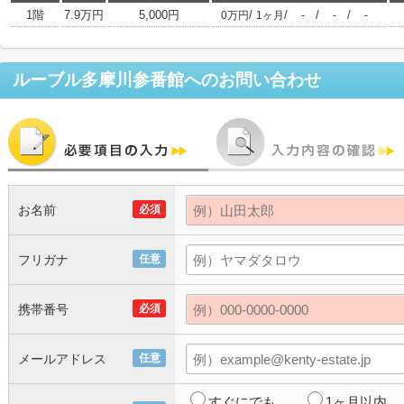
1階
7.9万円
5,000円
/
/
/
/
0万円
1ヶ月
-
-
-
ルーブル多摩川参番館
へのお問い合わせ
お名前
必須
フリガナ
任意
携帯番号
必須
メールアドレス
任意
すぐにでも
1ヶ月以内