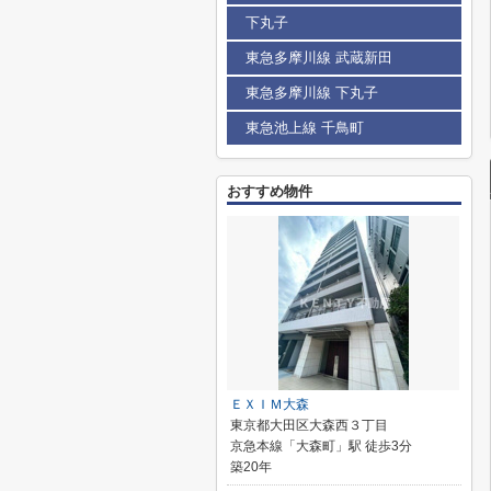
下丸子
東急多摩川線 武蔵新田
東急多摩川線 下丸子
東急池上線 千鳥町
おすすめ物件
ＥＸＩＭ大森
東京都大田区大森西３丁目
京急本線「大森町」駅 徒歩3分
築20年