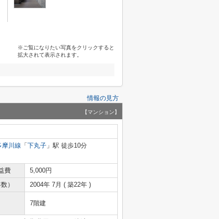
※ご覧になりたい写真をクリックすると
拡大されて表示されます。
情報の見方
【マンション】
多摩川線
「
下丸子
」駅 徒歩10分
益費
5,000円
年数）
2004年 7月 ( 築22年 )
7階建