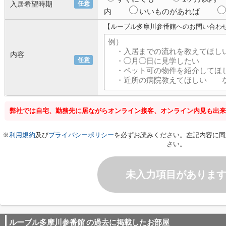
入居希望時期
任意
内
いいものがあれば
【ルーブル多摩川参番館へのお問い合わ
内容
任意
弊社では自宅、勤務先に居ながらオンライン接客、オンライン内見も出来
※
利用規約
及び
プライバシーポリシー
を必ずお読みください。左記内容に同
さい。
未入力項目がありま
ルーブル多摩川参番館
の過去に掲載したお部屋