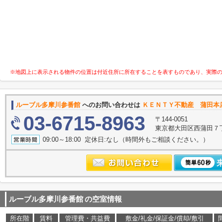
※地図上に表示される物件の位置は付近住所に所在することを表すものであり、実際
ルーブル多摩川参番館
へのお問い合わせは
ＫＥＮＴＹ不動産 蒲田本
03-6715-8963
〒144-0051
東京都大田区西蒲田７
09:00～18:00 定休日:なし（時間外もご相談ください。）
ルーブル多摩川参番館
の空室情報
所在階
賃料
管理費・共益費
敷金/礼金/保証金/償却/敷引