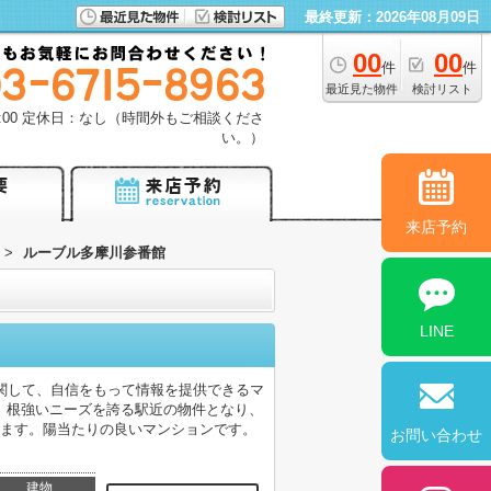
最終更新：2026年08月09日
00
00
件
件
最近見た物件
検討リスト
18:00 定休日：なし（時間外もご相談くださ
い。）
来店予約
>
ルーブル多摩川参番館
LINE
関して、自信をもって情報を提供できるマ
。根強いニーズを誇る駅近の物件となり、
します。陽当たりの良いマンションです。
お問い合わせ
建物