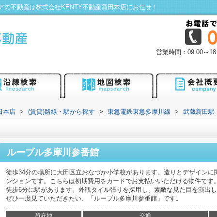
の不動産は株式会社KENTY不動産蒲田本店にお任せ！
営業時間：09:00～
田本店
>
(賃貸)路線・駅から探す
>
東急電鉄東急多摩川線
>
武蔵新田駅
ルーブル多摩川参番館
徒歩34分の場所に大田区立おなづか小学校があります。造りとデザインに
ンションです。こちらは初期費用をカードでお支払いいただける物件です
徒歩6分に駅があります。外観タイル張りを採用し、素敵な見た目を演出
ぜひ一度見ていただきたい、「ルーブル多摩川参番館」です。
所在地
交通