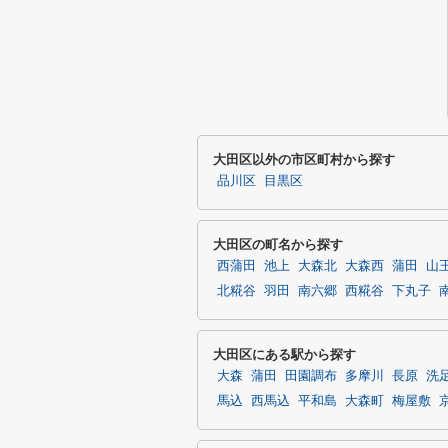
大田区以外の市区町村から探す
品川区
目黒区
大田区の町名から探す
西蒲田
池上
大森北
大森西
蒲田
山
北糀谷
羽田
南六郷
西糀谷
下丸子
大田区にある駅から探す
大森
蒲田
田園調布
多摩川
長原
洗
馬込
西馬込
平和島
大森町
梅屋敷