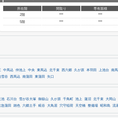
所在階
間取り
専有面積
2階
***
***
5階
***
***
王
中馬込
仲池上
中央
東馬込
北千束
西六郷
久が原
本羽田
上池台
南馬
南雪谷
西馬込
南蒲田
東蒲田
矢口
足池
石川台
雪が谷大塚
御嶽山
久が原
千鳥町
池上
蓮沼
北千束
大岡山
京急蒲田
雑色
六郷土手
糀谷
大鳥居
穴守稲荷
天空橋
整備場
昭和島
流