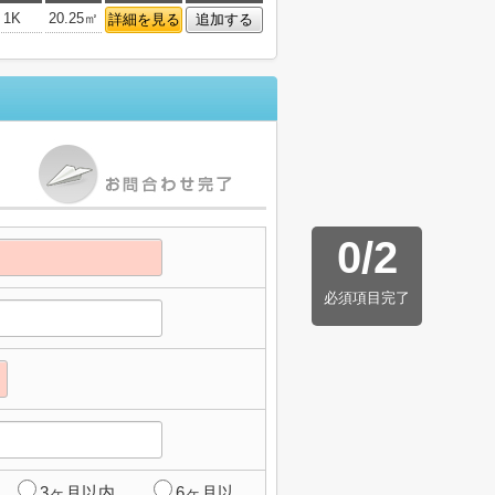
1K
20.25㎡
詳細を見る
追加する
0
/
2
必須項目完了
3ヶ月以内
6ヶ月以